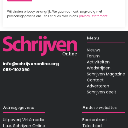
Wij vinden privacy belangrijk. We gaan dan ook zorgvuldig met
persoonsgegevens om. Lees er alles over in ons
privacy-statement
.
Afbeelding
Menu
Nieuws
Forum
Activiteiten
info@schrijvenonline.org
Wedstrijden
088-1102090
Schrijven Magazine
Contact
Adverteren
Schrijven deelt
Adresgegevens
Andere websites
Uitgeverij Virtùmedia
Boekenkrant
t.a.v. Schrijven Online
Tekstblad