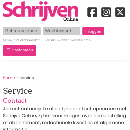
Gebruikersnaam
Wachtwoord
Nieuw profiel aanmaken
Een nieuw wachtwoord kiezen
Hoofdmenu
BREADCRUMBS
Home
service
You
are
Service
here:
Contact
Je kunt natuurlijk te allen tijde contact opnemen met
Schrijve Online, zij het voor vragen over een bestelling
of abonnement, redactionele kwesties of algemene
informatie.