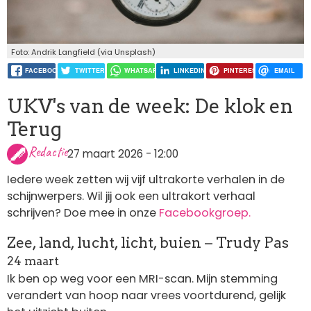
Foto: Andrik Langfield (via Unsplash)
FACEBOOK
TWITTER
WHATSAPP
LINKEDIN
PINTEREST
EMAIL
UKV's van de week: De klok en
Terug
Redactie
27 maart 2026 - 12:00
Iedere week zetten wij vijf ultrakorte verhalen in de
schijnwerpers. Wil jij ook een ultrakort verhaal
schrijven? Doe mee in onze
Facebookgroep.
Zee, land, lucht, licht, buien – Trudy Pas
24 maart
Ik ben op weg voor een MRI-scan. Mijn stemming
verandert van hoop naar vrees voortdurend, gelijk