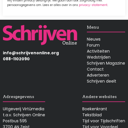
Wij vinden privacy belangrijk. We gaan dan ook zorgvuldig met
persoonsgegevens om. Lees er alles over in ons
privacy-statement
.
Afbeelding
Menu
Nieuws
Forum
Activiteiten
info@schrijvenonline.org
Wedstrijden
088-1102090
Schrijven Magazine
Contact
Adverteren
Schrijven deelt
Adresgegevens
Andere websites
Uitgeverij Virtùmedia
Boekenkrant
t.a.v. Schrijven Online
Tekstblad
Postbus 595
Tijd voor Tijdschriften
3700 AN Zeist
Tijd voor Voordeel