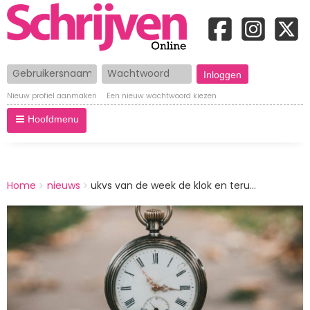
Gebruikersnaam
Wachtwoord
Nieuw profiel aanmaken
Een nieuw wachtwoord kiezen
Hoofdmenu
BREADCRUMBS
Home
nieuws
ukvs van de week de klok en teru...
You
are
Afbeelding
here: