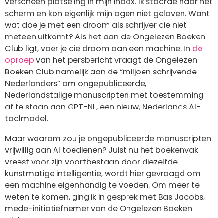
verscheen plotseling in mijn inbox. Ik staarde naar het
scherm en kon eigenlijk mijn ogen niet geloven. Want
wat doe je met een droom als schrijver die niet
meteen uitkomt? Als het aan de Ongelezen Boeken
Club ligt, voer je die droom aan een machine. In
de
oproep
van het persbericht vraagt de Ongelezen
Boeken Club namelijk aan de “miljoen schrijvende
Nederlanders” om ongepubliceerde,
Nederlandstalige manuscripten met toestemming
af te staan aan GPT-NL, een nieuw, Nederlands AI-
taalmodel.
Maar waarom zou je ongepubliceerde manuscripten
vrijwillig aan AI toedienen? Juist nu het boekenvak
vreest voor zijn voortbestaan door diezelfde
kunstmatige intelligentie, wordt hier gevraagd om
een machine eigenhandig te voeden. Om meer te
weten te komen, ging ik in gesprek met Bas Jacobs,
mede-initiatiefnemer van de Ongelezen Boeken