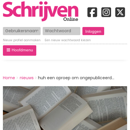
Gebruikersnaam
Wachtwoord
Nieuw profiel aanmaken
Een nieuw wachtwoord kiezen
Hoofdmenu
BREADCRUMBS
Home
nieuws
huh een oproep om ongepubliceerd...
You
are
Afbeelding
here: