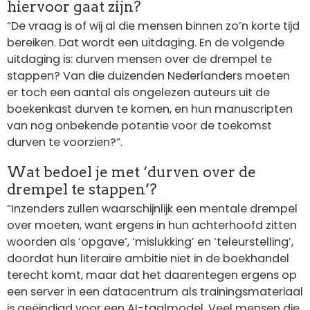
hiervoor gaat zijn?
“De vraag is of wij al die mensen binnen zo’n korte tijd
bereiken. Dat wordt een uitdaging. En de volgende
uitdaging is: durven mensen over de drempel te
stappen? Van die duizenden Nederlanders moeten
er toch een aantal als ongelezen auteurs uit de
boekenkast durven te komen, en hun manuscripten
van nog onbekende potentie voor de toekomst
durven te voorzien?”.
Wat bedoel je met ‘durven over de
drempel te stappen’?
“Inzenders zullen waarschijnlijk een mentale drempel
over moeten, want ergens in hun achterhoofd zitten
woorden als ‘opgave’, ‘mislukking’ en ‘teleurstelling’,
doordat hun literaire ambitie niet in de boekhandel
terecht komt, maar dat het daarentegen ergens op
een server in een datacentrum als trainingsmateriaal
is geëindigd voor een AI-taalmodel. Veel mensen die