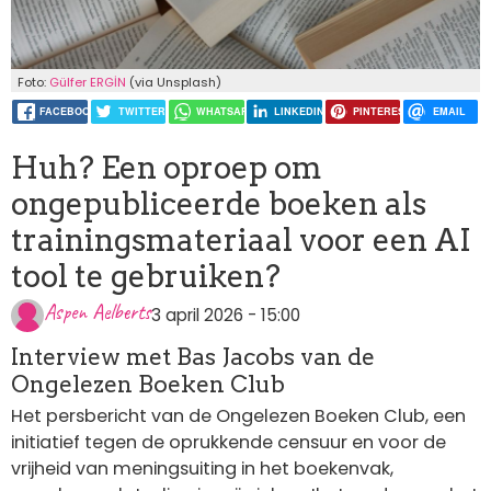
Foto:
Gülfer ERGİN
(via Unsplash)
FACEBOOK
TWITTER
WHATSAPP
LINKEDIN
PINTEREST
EMAIL
Huh? Een oproep om
ongepubliceerde boeken als
trainingsmateriaal voor een AI
tool te gebruiken?
Aspen Aelberts
3 april 2026 - 15:00
Interview met Bas Jacobs van de
Ongelezen Boeken Club
Het persbericht van de Ongelezen Boeken Club, een
initiatief tegen de oprukkende censuur en voor de
vrijheid van meningsuiting in het boekenvak,