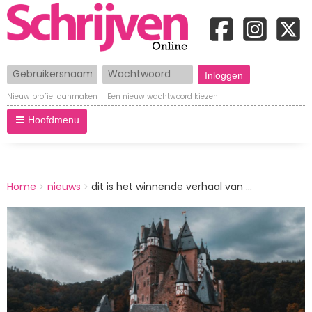
Gebruikersnaam
Wachtwoord
Nieuw profiel aanmaken
Een nieuw wachtwoord kiezen
Hoofdmenu
BREADCRUMBS
Home
nieuws
dit is het winnende verhaal van ...
You
are
Afbeelding
here: