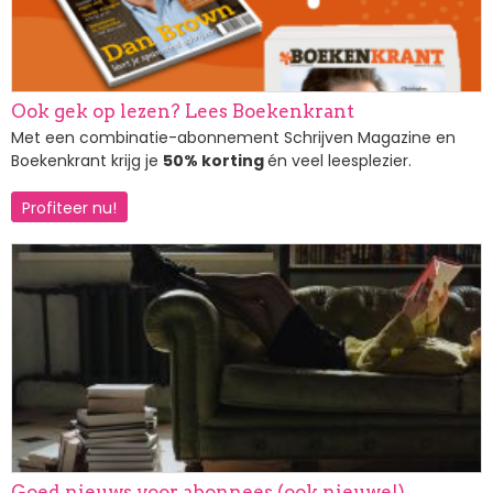
Ook gek op lezen? Lees Boekenkrant
Met een combinatie-abonnement Schrijven Magazine en
Boekenkrant krijg je
50% korting
én veel leesplezier.
Profiteer nu!
Afbeelding
Goed nieuws voor abonnees (ook nieuwe!)