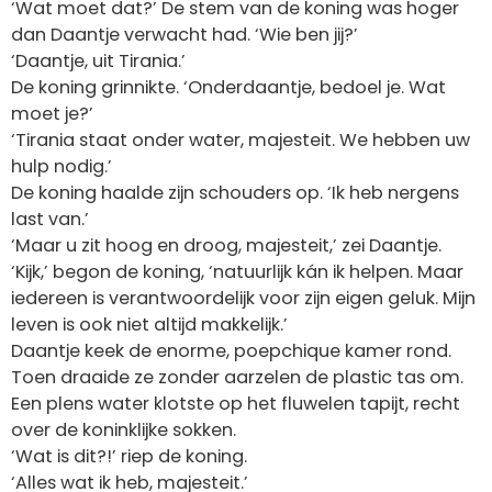
‘Wat moet dat?’ De stem van de koning was hoger
dan Daantje verwacht had. ‘Wie ben jij?’
‘Daantje, uit Tirania.’
De koning grinnikte. ‘Onderdaantje, bedoel je. Wat
moet je?’
‘Tirania staat onder water, majesteit. We hebben uw
hulp nodig.’
De koning haalde zijn schouders op. ‘Ik heb nergens
last van.’
‘Maar u zit hoog en droog, majesteit,’ zei Daantje.
‘Kijk,’ begon de koning, ‘natuurlijk kán ik helpen. Maar
iedereen is verantwoordelijk voor zijn eigen geluk. Mijn
leven is ook niet altijd makkelijk.’
Daantje keek de enorme, poepchique kamer rond.
Toen draaide ze zonder aarzelen de plastic tas om.
Een plens water klotste op het fluwelen tapijt, recht
over de koninklijke sokken.
‘Wat is dit?!’ riep de koning.
‘Alles wat ik heb, majesteit.’