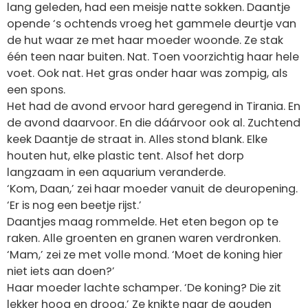
lang geleden, had een meisje natte sokken. Daantje
opende ‘s ochtends vroeg het gammele deurtje van
de hut waar ze met haar moeder woonde. Ze stak
één teen naar buiten. Nat. Toen voorzichtig haar hele
voet. Ook nat. Het gras onder haar was zompig, als
een spons.
Het had de avond ervoor hard geregend in Tirania. En
de avond daarvoor. En die dáárvoor ook al. Zuchtend
keek Daantje de straat in. Alles stond blank. Elke
houten hut, elke plastic tent. Alsof het dorp
langzaam in een aquarium veranderde.
‘Kom, Daan,’ zei haar moeder vanuit de deuropening.
‘Er is nog een beetje rijst.’
Daantjes maag rommelde. Het eten begon op te
raken. Alle groenten en granen waren verdronken.
‘Mam,’ zei ze met volle mond. ‘Moet de koning hier
niet iets aan doen?’
Haar moeder lachte schamper. ‘De koning? Die zit
lekker hoog en droog.’ Ze knikte naar de gouden