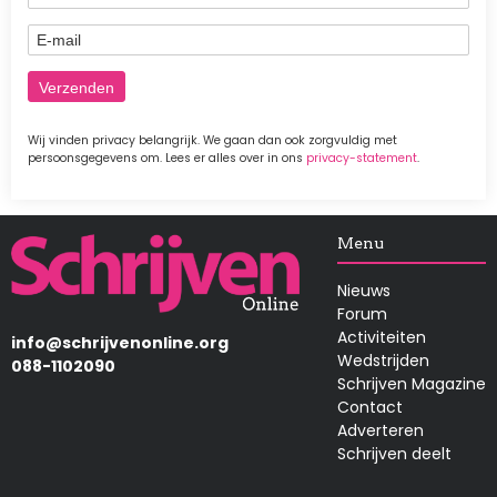
E-mail
Wij vinden privacy belangrijk. We gaan dan ook zorgvuldig met
persoonsgegevens om. Lees er alles over in ons
privacy-statement
.
Afbeelding
Menu
Nieuws
Forum
Activiteiten
info@schrijvenonline.org
Wedstrijden
088-1102090
Schrijven Magazine
Contact
Adverteren
Schrijven deelt