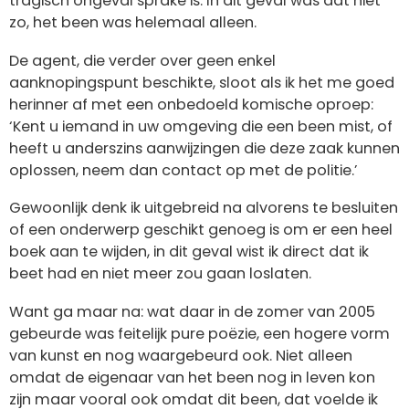
tragisch ongeval sprake is. In dit geval was dat niet
zo, het been was helemaal alleen.
De agent, die verder over geen enkel
aanknopingspunt beschikte, sloot als ik het me goed
herinner af met een onbedoeld komische oproep:
‘Kent u iemand in uw omgeving die een been mist, of
heeft u anderszins aanwijzingen die deze zaak kunnen
oplossen, neem dan contact op met de politie.’
Gewoonlijk denk ik uitgebreid na alvorens te besluiten
of een onderwerp geschikt genoeg is om er een heel
boek aan te wijden, in dit geval wist ik direct dat ik
beet had en niet meer zou gaan loslaten.
Want ga maar na: wat daar in de zomer van 2005
gebeurde was feitelijk pure poëzie, een hogere vorm
van kunst en nog waargebeurd ook. Niet alleen
omdat de eigenaar van het been nog in leven kon
zijn maar vooral ook omdat dit been, dat voelde ik