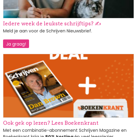
Iedere week de leukste schrijftips? ✍️
Meld je aan voor de Schrijven Nieuwsbrief.
Ja graag!
Afbeelding
Ook gek op lezen? Lees Boekenkrant
Met een combinatie-abonnement Schrijven Magazine en
Boekenkrant krijg je
50% korting
én veel leesplezier.