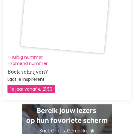
» Huidig nummer
»
komend nummer
Boek schrijven?
Laat je inspireren!
1e jaar vanaf € 21,50