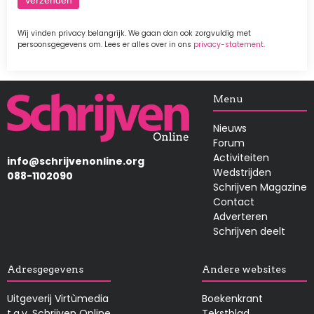
Wij vinden privacy belangrijk. We gaan dan ook zorgvuldig met
persoonsgegevens om. Lees er alles over in ons
privacy-statement
.
Afbeelding
Menu
Nieuws
Forum
Activiteiten
info@schrijvenonline.org
Wedstrijden
088-1102090
Schrijven Magazine
Contact
Adverteren
Schrijven deelt
Adresgegevens
Andere websites
Uitgeverij Virtùmedia
Boekenkrant
t.a.v. Schrijven Online
Tekstblad