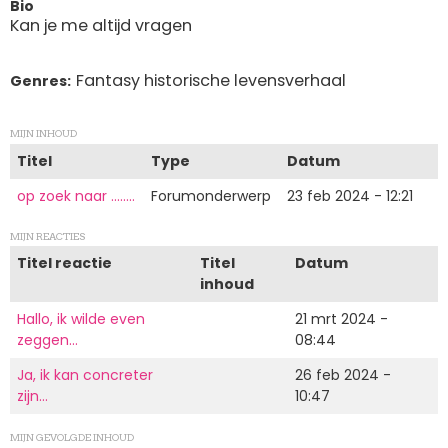
Bio
Kan je me altijd vragen
Fantasy historische levensverhaal
Genres
MIJN INHOUD
Titel
Type
Datum
op zoek naar ........
Forumonderwerp
23 feb 2024 - 12:21
MIJN REACTIES
Titel reactie
Titel
Datum
inhoud
Hallo, ik wilde even
21 mrt 2024 -
zeggen…
08:44
Ja, ik kan concreter
26 feb 2024 -
zijn…
10:47
MIJN GEVOLGDE INHOUD