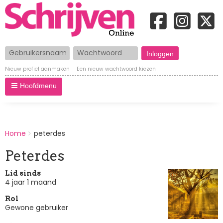
Gebruikersnaam
Wachtwoord
Nieuw profiel aanmaken
Een nieuw wachtwoord kiezen
Hoofdmenu
BREADCRUMBS
Home
peterdes
You
are
Peterdes
here:
Lid sinds
4 jaar 1 maand
Rol
Gewone gebruiker