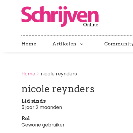
Home
Artikelen
Communit
BREADCRUMBS
Home
nicole reynders
You
are
nicole reynders
here:
Lid sinds
5 jaar 2 maanden
Rol
Gewone gebruiker