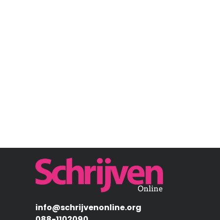
Afbeelding
info@schrijvenonline.org
088-1102090