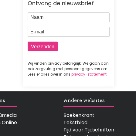
Ontvang de nieuwsbrief
Naam
E-mail
Wij vinden privacy belangrijk. We gaan dan
ook zorgvuldig met persoonsgegevens om.
Lees er alles over in ons
privacy-statement
.
ns
Andere websites
rtùmedia
Boekenkrant
n Online
Tekstblad
Tijd voor Tijdschriften