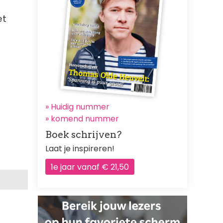
et
» Huidig nummer
»
komend nummer
Boek schrijven?
Laat je inspireren!
1e jaar vanaf € 21,50