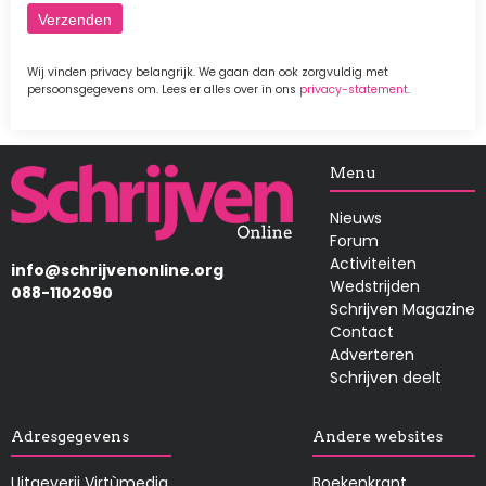
Wij vinden privacy belangrijk. We gaan dan ook zorgvuldig met
persoonsgegevens om. Lees er alles over in ons
privacy-statement
.
Afbeelding
Menu
Nieuws
Forum
Activiteiten
info@schrijvenonline.org
Wedstrijden
088-1102090
Schrijven Magazine
Contact
Adverteren
Schrijven deelt
Adresgegevens
Andere websites
Uitgeverij Virtùmedia
Boekenkrant