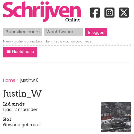
Gebruikersnaam
Wachtwoord
Nieuw profiel aanmaken
Een nieuw wachtwoord kiezen
Hoofdmenu
BREADCRUMBS
Home
justinw 0
You
are
Justin_W
here:
Lid sinds
1 jaar 2 maanden
Rol
Gewone gebruiker