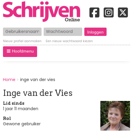
Gebruikersnaam
Wachtwoord
Nieuw profiel aanmaken
Een nieuw wachtwoord kiezen
Hoofdmenu
BREADCRUMBS
Home
inge van der vies
You
are
Inge van der Vies
here:
Lid sinds
1 jaar 11 maanden
Rol
Gewone gebruiker