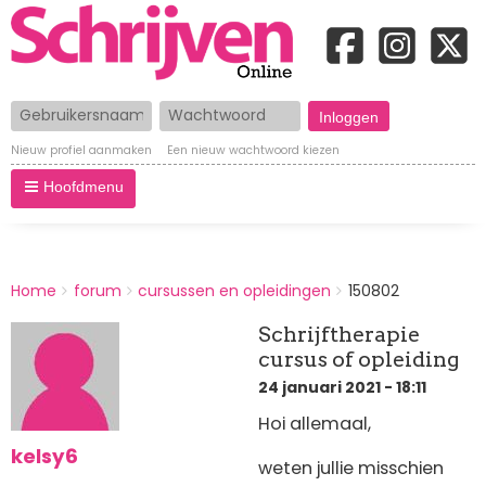
Gebruikersnaam
Wachtwoord
Nieuw profiel aanmaken
Een nieuw wachtwoord kiezen
Hoofdmenu
BREADCRUMBS
Home
forum
cursussen en opleidingen
150802
You
are
Schrijftherapie
here:
cursus of opleiding
24 januari 2021 - 18:11
Hoi allemaal,
kelsy6
weten jullie misschien