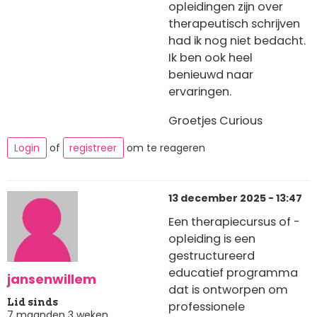
opleidingen zijn over
therapeutisch schrijven
had ik nog niet bedacht.
Ik ben ook heel
benieuwd naar
ervaringen.
Groetjes Curious
Login
of
registreer
om te reageren
13 december 2025 - 13:47
Een therapiecursus of -
opleiding is een
gestructureerd
educatief programma
jansenwillem
dat is ontworpen om
Lid sinds
professionele
7 maanden 3 weken