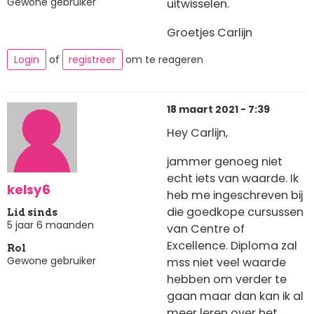
Gewone gebruiker
uitwisselen.
Groetjes Carlijn
Login
of
registreer
om te reageren
18 maart 2021 - 7:39
Hey Carlijn,
jammer genoeg niet
echt iets van waarde. Ik
kelsy6
heb me ingeschreven bij
die goedkope cursussen
Lid sinds
5 jaar 6 maanden
van Centre of
Excellence. Diploma zal
Rol
Gewone gebruiker
mss niet veel waarde
hebben om verder te
gaan maar dan kan ik al
meer leren over het