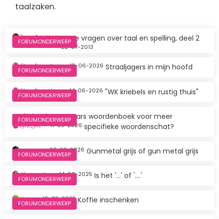
taalzaken.
Dries Arnolds
Korte vragen over taal en spelling, deel 2
FORUMONDERWERP
22-07-2013
Glenn Rampelberg
18-06-2026
Straaljagers in mijn hoofd
FORUMONDERWERP
Glenn Rampelberg
14-06-2026
"WK kriebels en rustig thuis"
FORUMONDERWERP
Nederlands-Hongaars woordenboek voor meer
FORUMONDERWERP
kyraSync
11-03-2026
specifieke woordenschat?
ooztorum
03-02-2026
Gunmetal grijs of gun metal grijs
FORUMONDERWERP
M@itek@dee
14-06-2025
Is het '...' of '....'
FORUMONDERWERP
Helsje
16-05-2025
Koffie inschenken
FORUMONDERWERP