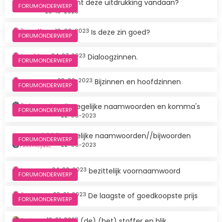
Jan Kol
Waar komt deze uitdrukking vandaan?
FORUMONDERWERP
25-10-2023
Dimar Min
19-09-2023
Is deze zin goed?
FORUMONDERWERP
Lmarfella
04-07-2023
Dialoogzinnen.
FORUMONDERWERP
anoonomiem
23-06-2023
Bijzinnen en hoofdzinnen
FORUMONDERWERP
Paulennogwat
Bijvoegelijke naamwoorden en komma's
FORUMONDERWERP
22-06-2023
Komma bij bijvoegelijke naamwoorden//bijwoorden
FORUMONDERWERP
Paulennogwat
22-06-2023
krisss126
24-02-2023
bezittelijk voornaamwoord
FORUMONDERWERP
Basdemax
23-01-2023
De laagste of goedkoopste prijs
FORUMONDERWERP
lkruijsw
12-01-2023
(de) (het) stoffer en blik