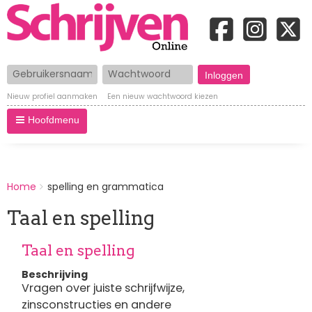
Gebruikersnaam
Wachtwoord
Nieuw profiel aanmaken
Een nieuw wachtwoord kiezen
Hoofdmenu
BREADCRUMBS
Home
spelling en grammatica
You
are
Taal en spelling
here:
Taal en spelling
Beschrijving
Vragen over juiste schrijfwijze,
zinsconstructies en andere