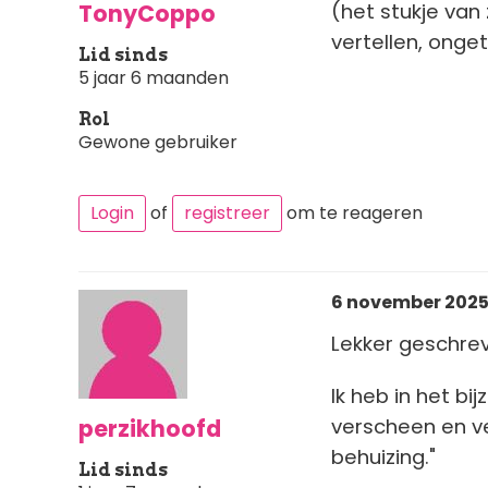
TonyCoppo
(het stukje van 
vertellen, onge
Lid sinds
5 jaar 6 maanden
Rol
Gewone gebruiker
Login
of
registreer
om te reageren
6 november 2025 
Lekker geschre
Ik heb in het b
perzikhoofd
verscheen en ve
behuizing."
Lid sinds