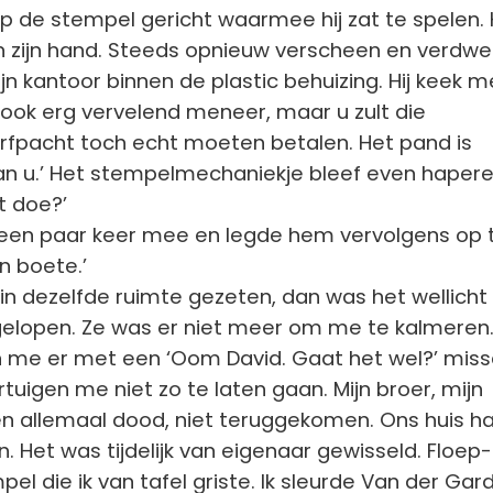
k op de stempel gericht waarmee hij zat te spelen.
 in zijn hand. Steeds opnieuw verscheen en verdw
jn kantoor binnen de plastic behuizing. Hij keek m
t ook erg vervelend meneer, maar u zult die
erfpacht toch echt moeten betalen. Het pand is
n u.’ Het stempelmechaniekje bleef even hapere
et doe?’
og een paar keer mee en legde hem vervolgens op t
n boete.’
in dezelfde ruimte gezeten, dan was het wellicht 
gelopen. Ze was er niet meer om me te kalmeren.
n me er met een ‘Oom David. Gaat het wel?’ miss
tuigen me niet zo te laten gaan. Mijn broer, mijn
n allemaal dood, niet teruggekomen. Ons huis ha
. Het was tijdelijk van eigenaar gewisseld. Floep-
pel die ik van tafel griste. Ik sleurde Van der Gard