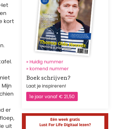
 Het
een
e kort
n.
afel.
» Huidig nummer
»
komend nummer
niet
Boek schrijven?
 Mijn
Laat je inspireren!
chien
1e jaar vanaf € 21,50
d er
floep,
e uit