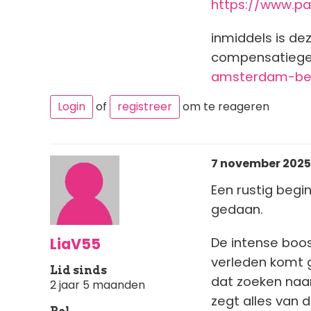
https://www.pa
inmiddels is de
compensatiegel
amsterdam-be
Login
of
registreer
om te reageren
7 november 2025 
Een rustig begi
gedaan.
LiaV55
De intense boos
verleden komt g
Lid sinds
dat zoeken naar 
2 jaar 5 maanden
zegt alles van 