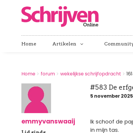
Home
Artikelen
Communit
BREADCRUMBS
Home
forum
wekelijkse schrijfopdracht
16
You
are
#583 De erf
here:
5 november 2025 
emmyvanswaaij
Ik schoof de pa
in mijn tas.
Lid sinds