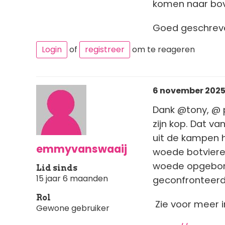
komen naar bove
Goed geschreve
Login
of
registreer
om te reageren
6 november 2025 
Dank @tony, @ p
zijn kop. Dat v
uit de kampen 
emmyvanswaaij
woede botvieren
woede opgeborre
Lid sinds
15 jaar 6 maanden
geconfronteer
Rol
Zie voor meer i
Gewone gebruiker