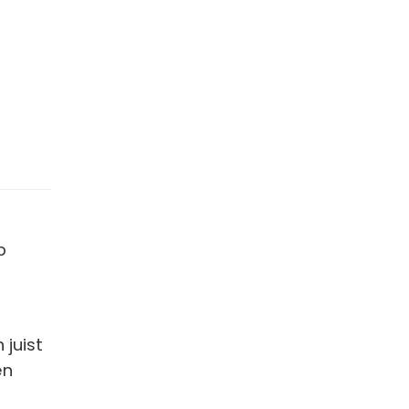
p
 juist
en