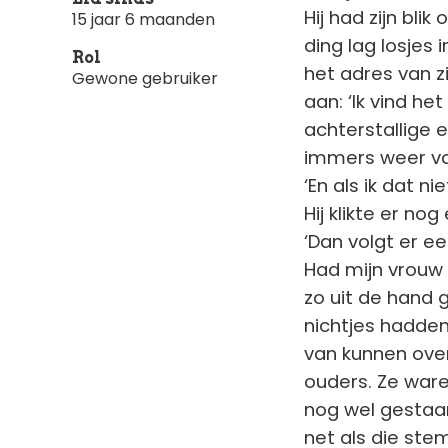
Hij had zijn bli
15 jaar 6 maanden
ding lag losjes
Rol
het adres van zi
Gewone gebruiker
aan: ‘Ik vind he
achterstallige 
immers weer va
‘En als ik dat ni
Hij klikte er n
‘Dan volgt er ee
Had mijn vrouw 
zo uit de hand 
nichtjes hadde
van kunnen over
ouders. Ze ware
nog wel gestaan
net als die stem