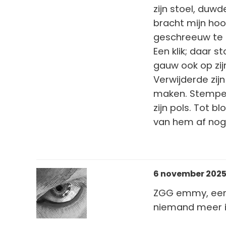
zijn stoel, duw
bracht mijn hoo
geschreeuw te
Een klik; daar s
gauw ook op zijn
Verwijderde zij
maken. Stempeld
zijn pols. Tot 
van hem af nog 
6 november 2025 
ZGG emmy, een s
niemand meer is