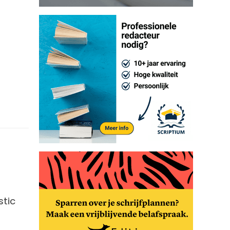
l
stic