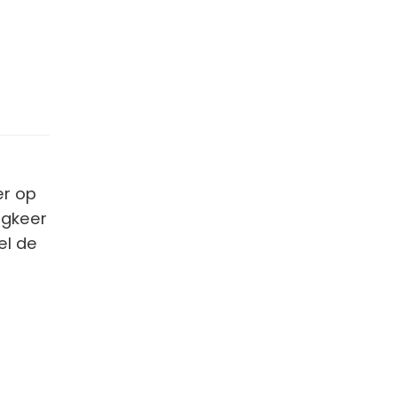
er op
ugkeer
el de
l