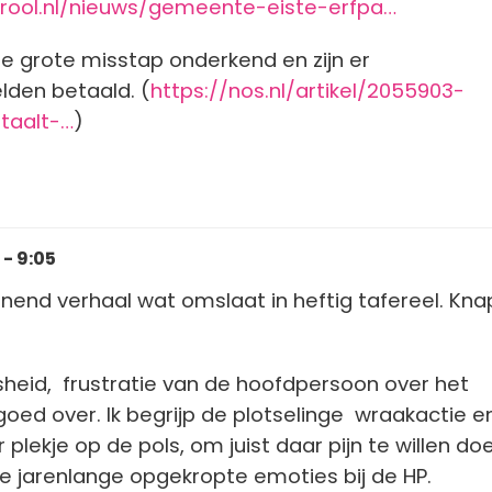
rool.nl/nieuws/gemeente-eiste-erfpa…
ze grote misstap onderkend en zijn er
den betaald. (
https://nos.nl/artikel/2055903-
taalt-…
)
- 9:05
nnend verhaal wat omslaat in heftig tafereel. Kna
heid, frustratie van de hoofdpersoon over het
oed over. Ik begrijp de plotselinge wraakactie en
plekje op de pols, om juist daar pijn te willen do
de jarenlange opgekropte emoties bij de HP.