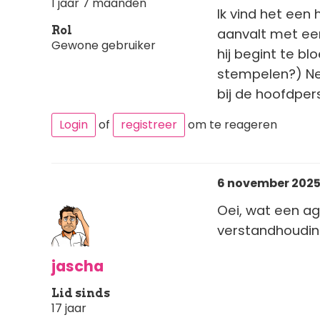
1 jaar 7 maanden
Ik vind het een
Rol
aanvalt met ee
Gewone gebruiker
hij begint te b
stempelen?) Net
bij de hoofdper
Login
of
registreer
om te reageren
6 november 2025 
Oei, wat een ag
verstandhouding
jascha
Lid sinds
17 jaar