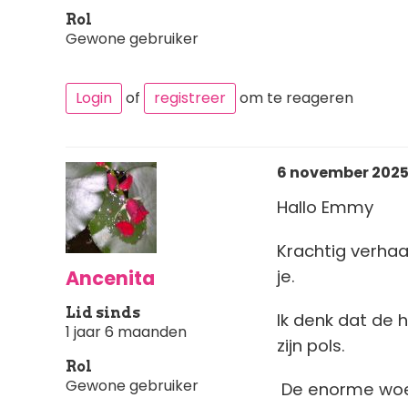
Rol
Gewone gebruiker
Login
of
registreer
om te reageren
6 november 2025 
Hallo Emmy
Krachtig verhaa
Ancenita
je.
Lid sinds
Ik denk dat de
1 jaar 6 maanden
zijn pols.
Rol
Gewone gebruiker
De enorme woed