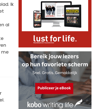
lad. Ik
et
en al
te
ven
n me
r
el.