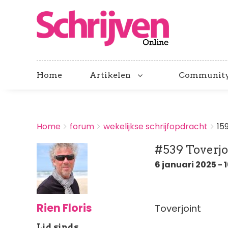
Home
Artikelen
Communit
BREADCRUMBS
Home
forum
wekelijkse schrijfopdracht
15
You
are
#539 Toverjo
here:
6 januari 2025 - 
Rien Floris
Toverjoint
Lid sinds