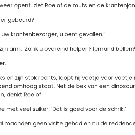
en weer opent, ziet Roelof de muts en de krantenjo
s er gebeurd?’
, uw krantenbezorger, u bent gevallen.’
ijn arm. ‘Zal ik u overeind helpen? Iemand bellen?
r.’
ks en zijn stok rechts, loopt hij voetje voor voetje
apend omhoog staat. Net de bek van een dinosaur
n, denkt Roelof.
e met veel suiker. ‘Dat is goed voor de schrik.’
ft al maanden geen visite gehad en nu de reddend