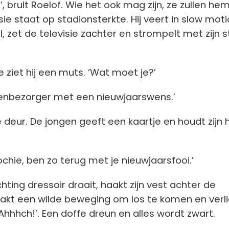
l!’, brult Roelof. Wie het ook mag zijn, ze zullen he
sie staat op stadionsterkte. Hij veert in slow moti
, zet de televisie zachter en strompelt met zijn s
e ziet hij een muts. ‘Wat moet je?’
tenbezorger met een nieuwjaarswens.’
 deur. De jongen geeft een kaartje en houdt zijn
ochie, ben zo terug met je nieuwjaarsfooi.’
ichting dressoir draait, haakt zijn vest achter de
maakt een wilde beweging om los te komen en verl
‘Ahhhch!’. Een doffe dreun en alles wordt zwart.