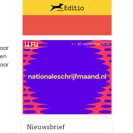
jaar
ren
naar
Nieuwsbrief