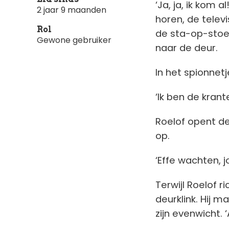
‘Ja, ja, ik kom a
2 jaar 9 maanden
horen, de televi
Rol
de sta-op-stoel
Gewone gebruiker
naar de deur.
In het spionnetj
‘Ik ben de kran
Roelof opent de
op.
‘Effe wachten, j
Terwijl Roelof r
deurklink. Hij 
zijn evenwicht. 