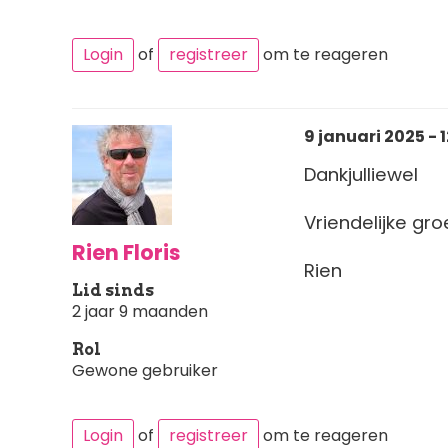
Login
of
registreer
om te reageren
9 januari 2025 - 1
Dankjulliewel
Vriendelijke gro
Rien Floris
Rien
Lid sinds
2 jaar 9 maanden
Rol
Gewone gebruiker
Login
of
registreer
om te reageren