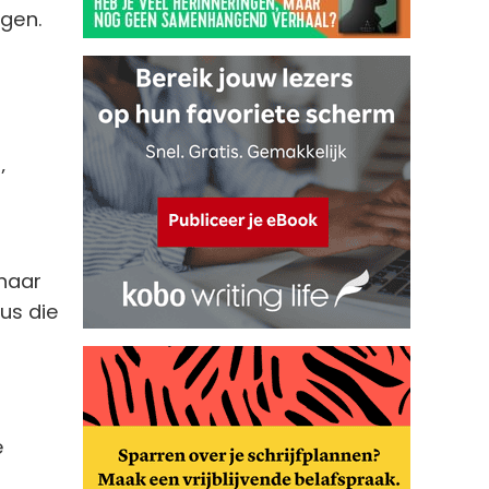
ngen.
’
 naar
us die
e