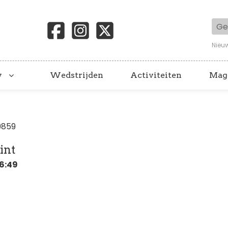
Geb
Nieu
y
Wedstrijden
Activiteiten
Mag
9859
int
16:49