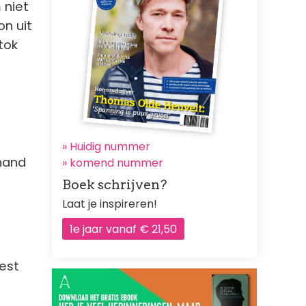
m niet
on uit
tok
» Huidig nummer
 hand
»
komend nummer
Boek schrijven?
Laat je inspireren!
1e jaar vanaf € 21,50
iest