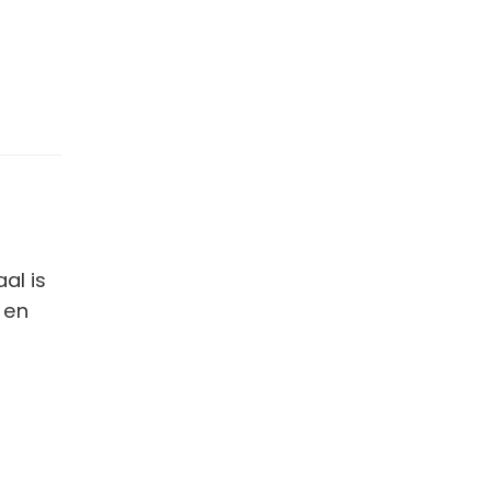
al is
 en