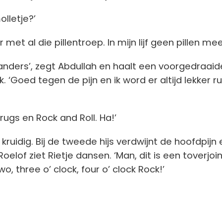
lletje?’
r met al die pillentroep. In mijn lijf geen pillen mee
 anders’, zegt Abdullah en haalt een voorgedraaide
k. ‘Goed tegen de pijn en ik word er altijd lekker r
Drugs en Rock and Roll. Ha!’
ruidig. Bij de tweede hijs verdwijnt de hoofdpijn 
Roelof ziet Rietje dansen. ‘Man, dit is een toverjoin
 two, three o’ clock, four o’ clock Rock!’