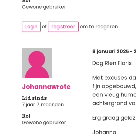
Rol
Gewone gebruiker
Login
of
registreer
om te reageren
8 januari 2025 - 
Dag Rien Floris
Met excuses dat 
Johannawrote
fijn opgebouwd,
een vleug humor
Lid sinds
achtergrond voe
7 jaar 7 maanden
Rol
Erg graag gelez
Gewone gebruiker
Johanna