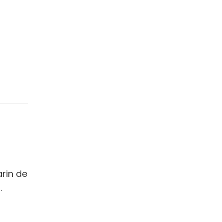
arin de
.