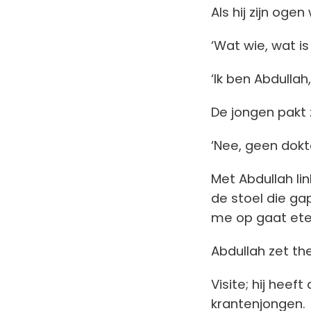
Als hij zijn og
‘Wat wie, wat i
‘Ik ben Abdullah
De jongen pakt z
‘Nee, geen dokte
Met Abdullah lin
de stoel die g
me op gaat ete
Abdullah zet the
Visite; hij hee
krantenjongen.