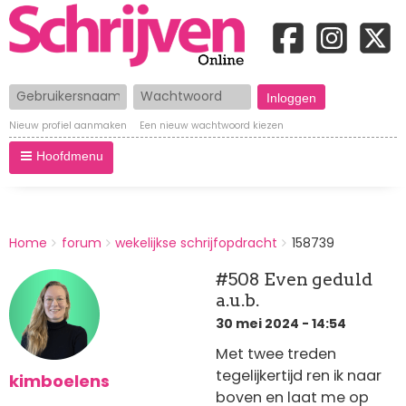
Gebruikersnaam
Wachtwoord
Nieuw profiel aanmaken
Een nieuw wachtwoord kiezen
Hoofdmenu
BREADCRUMBS
Home
forum
wekelijkse schrijfopdracht
158739
You
are
#508 Even geduld
here:
a.u.b.
30 mei 2024 - 14:54
Met twee treden
tegelijkertijd ren ik naar
kimboelens
boven en laat me op