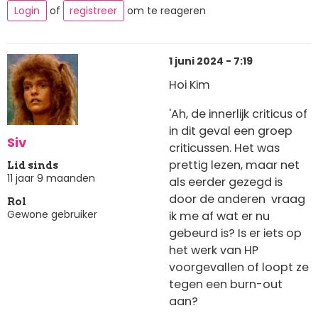
Login
of
registreer
om te reageren
1 juni 2024 - 7:19
Hoi Kim
'Ah, de innerlijk criticus of
in dit geval een groep
Siv
criticussen. Het was
prettig lezen, maar net
Lid sinds
11 jaar 9 maanden
als eerder gezegd is
door de anderen vraag
Rol
Gewone gebruiker
ik me af wat er nu
gebeurd is? Is er iets op
het werk van HP
voorgevallen of loopt ze
tegen een burn-out
aan?