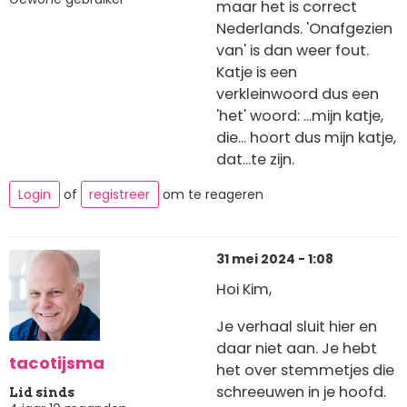
maar het is correct
Nederlands. 'Onafgezien
van' is dan weer fout.
Katje is een
verkleinwoord dus een
'het' woord: ...mijn katje,
die... hoort dus mijn katje,
dat...te zijn.
Login
of
registreer
om te reageren
31 mei 2024 - 1:08
Hoi Kim,
Je verhaal sluit hier en
daar niet aan. Je hebt
tacotijsma
het over stemmetjes die
schreeuwen in je hoofd.
Lid sinds