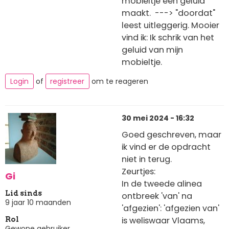
mobieltje een geluid
maakt. ---> "doordat"
leest uitleggerig. Mooier
vind ik: Ik schrik van het
geluid van mijn
mobieltje.
Login
of
registreer
om te reageren
30 mei 2024 - 16:32
Goed geschreven, maar
ik vind er de opdracht
niet in terug.
Zeurtjes:
Gi
In de tweede alinea
Lid sinds
ontbreek 'van' na
9 jaar 10 maanden
'afgezien': 'afgezien van'
is weliswaar Vlaams,
Rol
Gewone gebruiker