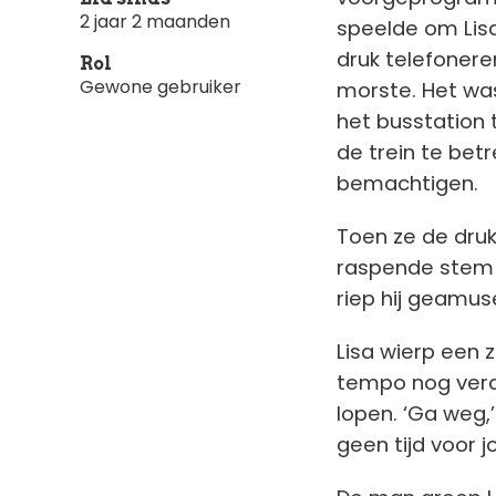
2 jaar 2 maanden
speelde om Lisa
druk telefonere
Rol
Gewone gebruiker
morste. Het wa
het busstation
de trein te be
bemachtigen.
Toen ze de druk
raspende stem v
riep hij geamuse
Lisa wierp een z
tempo nog verd
lopen. ‘Ga weg,’
geen tijd voor j