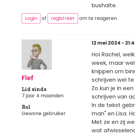
bushalte.
Login
of
registreer
om te reageren
12 mei 2024 - 21:
Hoi Rachel, wel
week, maar wel 
knippen om binn
Fief
schrijven wel te
Zo kun je in een
Lid sinds
7 jaar 4 maanden
schrijven van a
In de tekst geb
Rol
man" en Lisa. H
Gewone gebruiker
Met ze en zij w
wat afwisselend