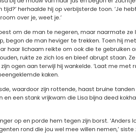
sa bij de mouw van haar jas en begon er zachtj
n tijd?’ herhaalde hij op verbijsterde toon. ‘Je heb
 droom over je, weet je.’
 best om de man te negeren, maar naarmate ze 
iep, begon de man heviger te trekken. Toen hij met 
ar haar lichaam reikte om ook die te gebruiken 
ouden, rukte ze zich los en bleef abrupt staan. Ze
zijn ogen aan terwijl hij wankelde. ‘Laat me met ru
peengeklemde kaken.
nsde, waardoor zijn rottende, haast bruine tanden
 en een stank vrijkwam die Lisa bijna deed kokha
vinger op en porde hem tegen zijn borst. ‘Anders 
agenten rond die jou wel mee willen nemen,’ siste 