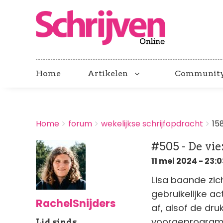
Home
Artikelen
Communit
BREADCRUMBS
Home
forum
wekelijkse schrijfopdracht
15
You
are
#505 - De vie
here:
11 mei 2024 - 23:0
Lisa baande zic
gebruikelijke a
RachelSnijders
af, alsof de dru
voorgeprogramm
Lid sinds