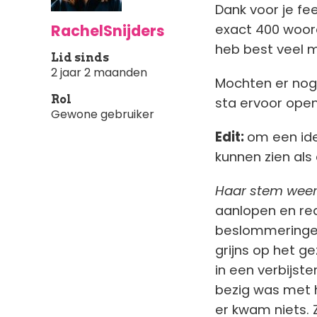
Dank voor je fe
RachelSnijders
exact 400 woord
heb best veel 
Lid sinds
2 jaar 2 maanden
Mochten er nog 
Rol
sta ervoor open!
Gewone gebruiker
Edit:
om een ide
kunnen zien als
Haar stem weer
aanlopen en rea
beslommeringen
grijns op het 
in een verbijster
bezig was met h
er kwam niets. 