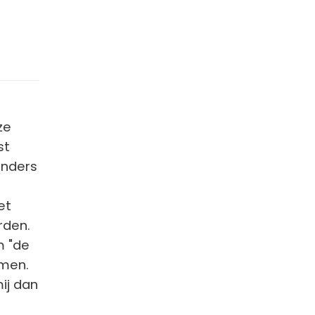
ze
st
anders
et
rden.
m "de
emen.
ij dan