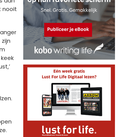
es aan
t nooit
langer
zijn
om
 keek
st,’
lzen.
lopen
ze.