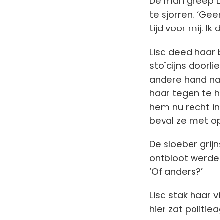
De man greep Li
te sjorren. ‘Gee
tijd voor mij. Ik
Lisa deed haar
sto
ïcijns doorl
andere hand na
haar tegen te h
hem nu recht in 
beval ze met o
De sloeber grij
ontbloot werden
‘Of anders?’
Lisa stak haar 
hier zat politie