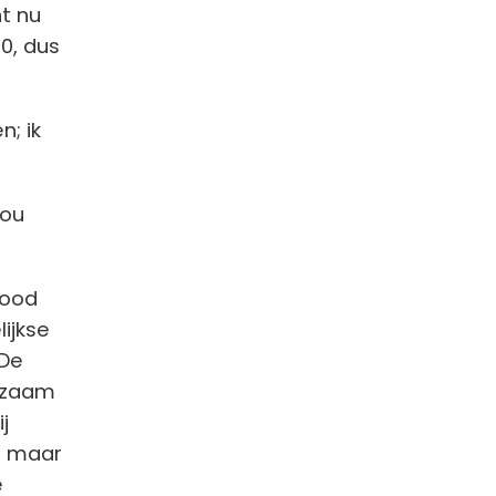
t nu
0, dus
; ik
zou
rood
ijkse
 De
ngzaam
j
, maar
e