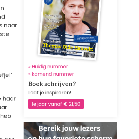
en
md
s naar
rste
» Huidig nummer
»
komend nummer
fje!’
Boek schrijven?
Laat je inspireren!
e haar
1e jaar vanaf € 21,50
aar
k heb