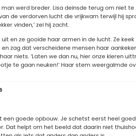
e man werd breder. Lisa deinsde terug om niet te
n de verdorven lucht die vrijkwam terwijl hij spr
ekker vinden,’ zei hij zacht.
sa uit en ze gooide haar armen in de lucht. Ze keek
d en zag dat verscheidene mensen haar aankeken
aar niets. ‘Laten we dan nu, hier onze kleren uit
potje te gaan neuken!’ Haar stem weergalmde ov
6
ft een goede opbouw. Je schetst eerst heel goed
r. Dat helpt om het beeld dat daarin niet thuisho
tten als iets dat anders dan anders is.