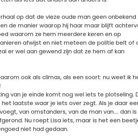
verhaal op dat de vieze oude man geen onbekend 
zien de manier waarop hij haar maar blijft achterv
goed waarom ze hem meerdere keren en op
anieren afwijst en niet meteen de politie belt of
 zal er wel aan gewend zijn dat ze hem af kan
daarom ook als climax, als een soort: nu weet ik h
!
ing van je einde komt nog wel iets te plotseling. 
 het laatste waar je iets over zegt. Als je daar ee
voegt, van omstanders, van de man van.... dan is
fgerond. Nu roept Lisa iets, maar is het een beetj
vengoed niet had gedaan.