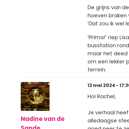
De grijns van d
hoeven braken va
‘Dat zou ik wel l
‘Prima!’ riep Li
busstation ron
maar het deed h
om een lekker 
terrein.
12 mei 2024 - 17:3
Hoi Rachel,
Je verhaal hee
Nadine van de
alledaagse sfee
Sande
goed neer te ze