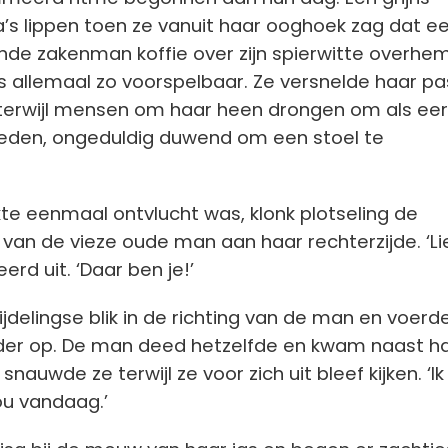
’s lippen toen ze vanuit haar ooghoek zag dat e
nde zakenman koffie over zijn spierwitte overhe
s allemaal zo voorspelbaar.
Ze versnelde haar pa
 terwijl mensen om haar heen drongen om als ee
treden, ongeduldig duwend om een stoel te
te eenmaal ontvlucht was, klonk plotseling de
an de vieze oude man aan haar rechterzijde. ‘Lie
erd uit. ‘Daar ben je!’
ijdelingse blik in de richting van de man en voerd
er op. De man deed hetzelfde en kwam naast h
 snauwde ze terwijl ze voor zich uit bleef kijken. ‘I
ou vandaag.’