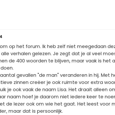
44
kom op het forum. Ik heb zelf niet meegedaan de
alle verhalen gelezen. Je zegt dat je al veel moe
en de 400 woorden te blijven, maar vaak is het 
 doen.
 aantal gevallen "de man" veranderen in hij. Met h
ctieve zinnen creëer je ook ruimte voor extra woo
ruik je ook vaak de naam Lisa. Het draait alleen o
aar naam hoef je daarom niet iedere keer te no
eet de lezer ook om wie het gaat. Het leest voor m
er, maar dat is persoonlijk.