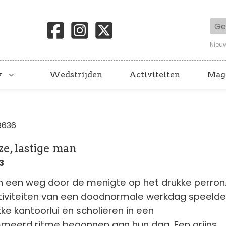
Geb
Nieu
y
Wedstrijden
Activiteiten
Mag
8636
ze, lastige man
3
h een weg door de menigte op het drukke perron
ctiviteiten van een doodnormale werkdag speelde
kke kantoorlui en scholieren in een
eerd ritme begonnen aan hun dag. Een grijns