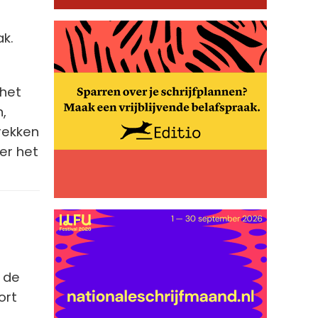
ak.
 het
,
trekken
er het
 de
ort