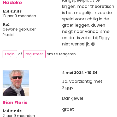
langspeelplaat te
Hadeke
krijgen, maar theoretisch
Lid sinds
is het mogelijk. Ik zou de
13 jaar 9 maanden
speld voorzichtig in de
groef leggen, duwen
Rol
Gewone gebruiker
neigt naar vandalisme
Pluslid
en dat is zeker bij Ziggy
niet wenselijk. 😀
Login
of
registreer
om te reageren
4 mei 2024 - 10:34
Ja, voorzichtig met
Ziggy.
Dankjewel
Rien Floris
groet
Lid sinds
2 jaar 9 maanden