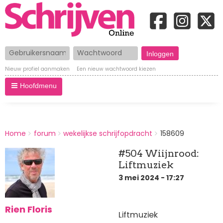
Gebruikersnaam
Wachtwoord
Nieuw profiel aanmaken
Een nieuw wachtwoord kiezen
Hoofdmenu
BREADCRUMBS
Home
forum
wekelijkse schrijfopdracht
158609
You
are
#504 Wiijnrood:
here:
Liftmuziek
3 mei 2024 - 17:27
Rien Floris
Liftmuziek