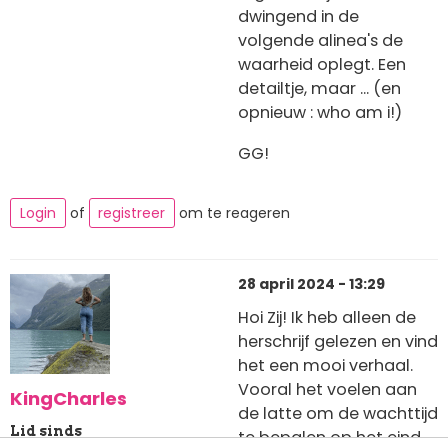
dwingend in de
volgende alinea's de
waarheid oplegt. Een
detailtje, maar ... (en
opnieuw : who am i!)
GG!
Login
of
registreer
om te reageren
28 april 2024 - 13:29
Hoi Zij! Ik heb alleen de
herschrijf gelezen en vind
het een mooi verhaal.
Vooral het voelen aan
KingCharles
de latte om de wachttijd
Lid sinds
te bepalen op het eind