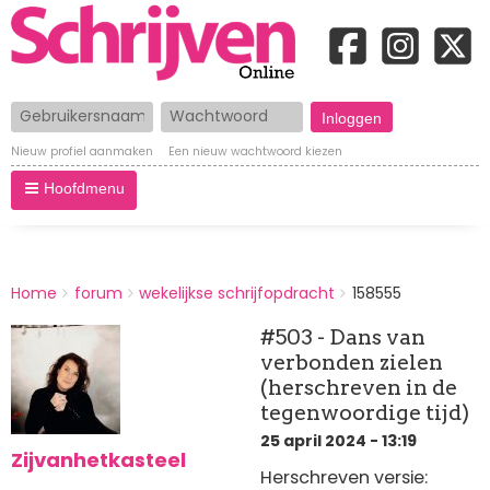
Gebruikersnaam
Wachtwoord
Nieuw profiel aanmaken
Een nieuw wachtwoord kiezen
Hoofdmenu
BREADCRUMBS
Home
forum
wekelijkse schrijfopdracht
158555
You
are
#503 - Dans van
here:
verbonden zielen
(herschreven in de
tegenwoordige tijd)
25 april 2024 - 13:19
Zijvanhetkasteel
Herschreven versie: