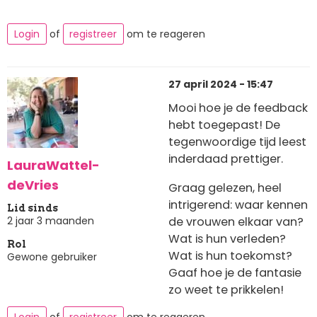
Login
of
registreer
om te reageren
27 april 2024 - 15:47
Mooi hoe je de feedback
hebt toegepast! De
tegenwoordige tijd leest
inderdaad prettiger.
LauraWattel-
deVries
Graag gelezen, heel
intrigerend: waar kennen
Lid sinds
2 jaar 3 maanden
de vrouwen elkaar van?
Wat is hun verleden?
Rol
Wat is hun toekomst?
Gewone gebruiker
Gaaf hoe je de fantasie
zo weet te prikkelen!
Login
of
registreer
om te reageren