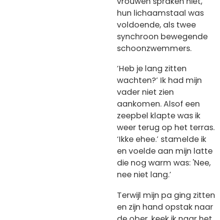
vrouwen spraken niet,
hun lichaamstaal was
voldoende, als twee
synchroon bewegende
schoonzwemmers.
‘Heb je lang zitten
wachten?’ Ik had mijn
vader niet zien
aankomen. Alsof een
zeepbel klapte was ik
weer terug op het terras.
‘Ikke ehee.’ stamelde ik
en voelde aan mijn latte
die nog warm was: 'Nee,
nee niet lang.’
Terwijl mijn pa ging zitten
en zijn hand opstak naar
de ober, keek ik naar het