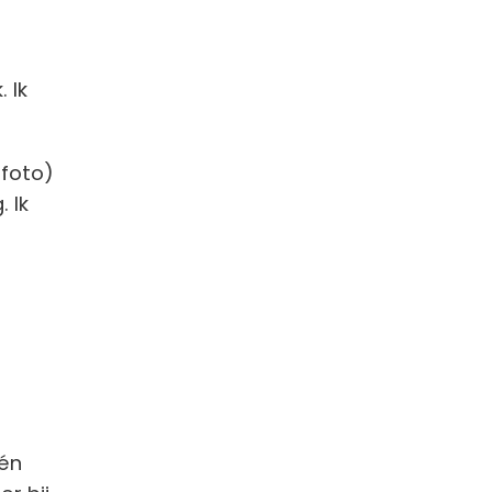
 Ik
 foto)
 Ik
één