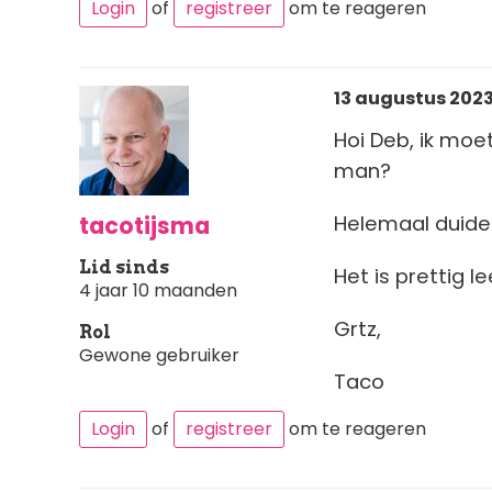
Login
of
registreer
om te reageren
13 augustus 2023 
Hoi Deb, ik moe
man?
tacotijsma
Helemaal duideli
Lid sinds
Het is prettig le
4 jaar 10 maanden
Grtz,
Rol
Gewone gebruiker
Taco
Login
of
registreer
om te reageren