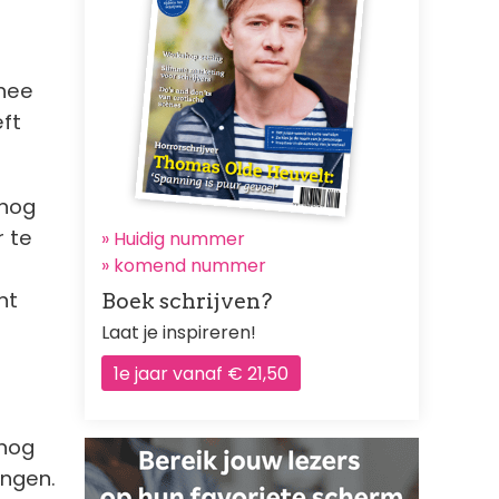
thee
ft
 nog
r te
» Huidig nummer
»
komend nummer
nt
Boek schrijven?
Laat je inspireren!
1e jaar vanaf € 21,50
 nog
ingen.