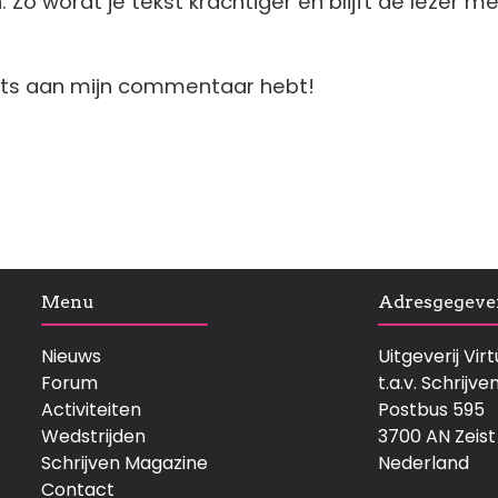
o wordt je tekst krachtiger en blijft de lezer me
iets aan mijn commentaar hebt!
Menu
Adresgegeve
Nieuws
Uitgeverij Vi
Forum
t.a.v. Schrijve
Activiteiten
Postbus 595
Wedstrijden
3700 AN Zeist
Schrijven Magazine
Nederland
Contact