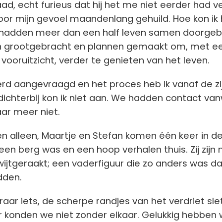
ad, echt furieus dat hij het me niet eerder had ve
oor mijn gevoel maandenlang gehuild. Hoe kon i
 hadden meer dan een half leven samen doorgeb
n grootgebracht en plannen gemaakt om, met e
 vooruitzicht, verder te genieten van het leven.
rd aangevraagd en het proces heb ik vanaf de zijl
ichterbij kon ik niet aan. We hadden contact va
ar meer niet.
en alleen, Maartje en Stefan komen één keer in d
een berg was en een hoop verhalen thuis. Zij zijn 
ijtgeraakt; een vaderfiguur die zo anders was d
dden.
 raar iets, de scherpe randjes van het verdriet sl
r konden we niet zonder elkaar. Gelukkig hebben