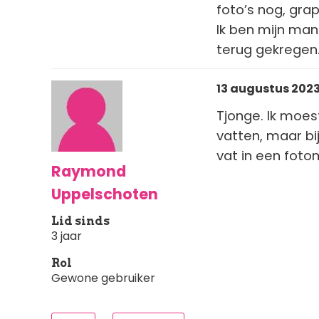
foto’s nog, gra
Ik ben mijn man
terug gekregen
13 augustus 2023 
Tjonge. Ik moes
vatten, maar bij
vat in een fotom
Raymond
Uppelschoten
Lid sinds
3 jaar
Rol
Gewone gebruiker