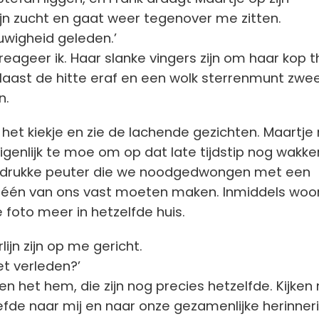
ijn zucht en gaat weer tegenover me zitten.
euwigheid geleden.’
’ reageer ik. Haar slanke vingers zijn om haar kop 
aast de hitte eraf en een wolk sterrenmunt zwee
n.
r het kiekje en zie de lachende gezichten. Maartje
genlijk te moe om op dat late tijdstip nog wakke
en drukke peuter die we noodgedwongen met een
an één van ons vast moeten maken. Inmiddels woo
foto meer in hetzelfde huis.
ijn zijn op me gericht.
et verleden?’
en het hem, die zijn nog precies hetzelfde. Kijken
efde naar mij en naar onze gezamenlijke herinner