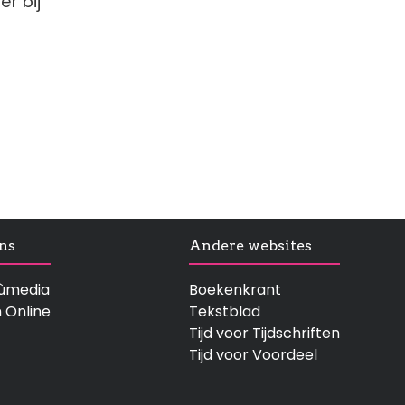
er bij
ns
Andere websites
rtùmedia
Boekenkrant
n Online
Tekstblad
Tijd voor Tijdschriften
Tijd voor Voordeel