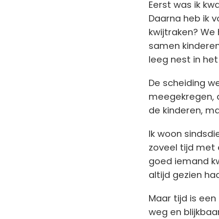
Eerst was ik kwa
Daarna heb ik v
kwijtraken? We
samen kindere
leeg nest in het
De scheiding we
meegekregen, d
de kinderen, ma
Ik woon sindsdi
zoveel tijd met 
goed iemand kw
altijd gezien ha
Maar tijd is een
weg en blijkbaa