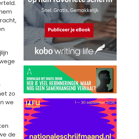
rteld.
k hem
racht,
en
ijn
nwege
e
net zo
an we
eten
 we de