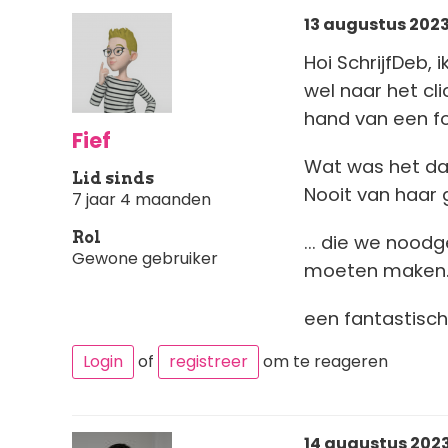
13 augustus 2023
Hoi SchrijfDeb, 
wel naar het cl
hand van een f
Fief
Wat was het dat
Lid sinds
Nooit van haar 
7 jaar 4 maanden
Rol
... die we nood
Gewone gebruiker
moeten maken.
een fantastisch
Login
of
registreer
om te reageren
14 augustus 2023