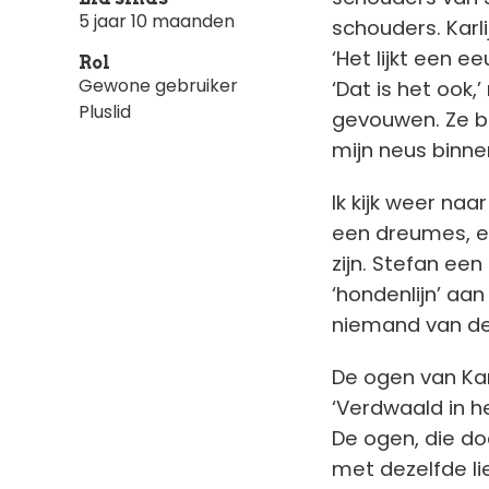
5 jaar 10 maanden
schouders. Karl
‘Het lijkt een e
Rol
Gewone gebruiker
‘Dat is het ook,
Pluslid
gevouwen. Ze bl
mijn neus binne
Ik kijk weer naa
een dreumes, ei
zijn. Stefan e
‘hondenlijn’ a
niemand van de 
De ogen van Karl
‘Verdwaald in h
De ogen, die do
met dezelfde li