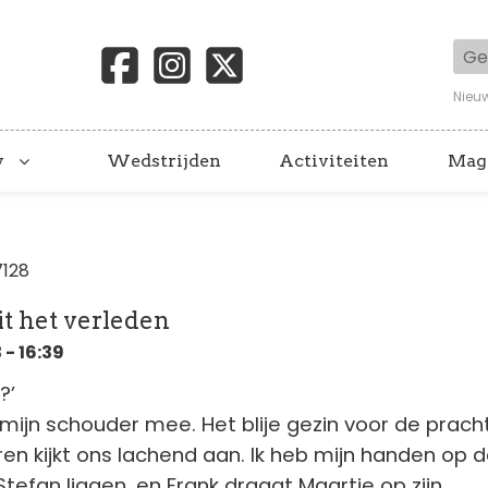
Geb
Nieu
y
Wedstrijden
Activiteiten
Mag
7128
it het verleden
- 16:39
?’
er mijn schouder mee. Het blije gezin voor de prach
oren kijkt ons lachend aan. Ik heb mijn handen op 
tefan liggen, en Frank draagt Maartje op zijn