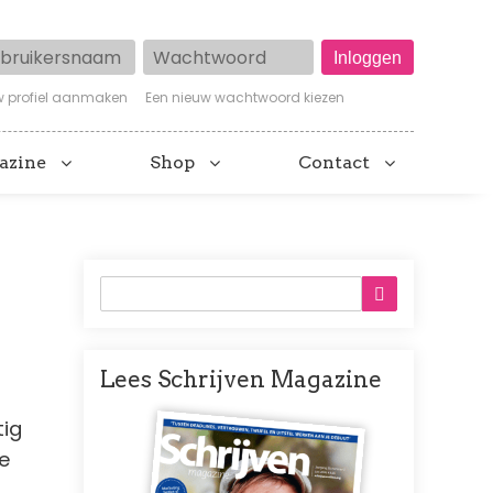
ruikersnaam
Wachtwoord
w profiel aanmaken
Een nieuw wachtwoord kiezen
azine
Shop
Contact
Lees Schrijven Magazine
Afbeelding
tig
de