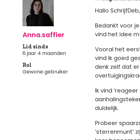
Hallo SchrijfDeb
Bedankt voor je 
Anna.saffier
vind het idee mo
Lid sinds
Vooral het eers
6 jaar 4 maanden
vind ik goed ges
Rol
denk zelf dat e
Gewone gebruiker
overtuigingskra
Ik vind ‘reageer
aanhalingsteken
duidelijk.
Probeer spaarz
‘sterrenmunt’ z