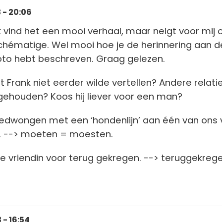
 - 20:06
ik vind het een mooi verhaal, maar neigt voor mij 
ichématige. Wel mooi hoe je de herinnering aan d
oto hebt beschreven. Graag gelezen.
 Frank niet eerder wilde vertellen? Andere relati
gehouden? Koos hij liever voor een man?
gedwongen met een ‘hondenlijn’ aan één van ons 
 --> moeten = moesten.
e vriendin voor terug gekregen. --> teruggekreg
 - 16:54