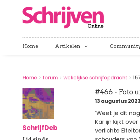
Home
Artikelen
Communit
BREADCRUMBS
Home
forum
wekelijkse schrijfopdracht
15
You
are
#466 - Foto u
here:
13 augustus 2023 
‘Weet je dit nog
Karlijn kijkt ov
SchrijfDeb
verlichte Eifelt
schouders van S
Lid sinds