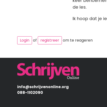
keer benoemen. Z
de les.
Ik hoop dat je 
Login
of
registreer
om te reageren
Afbeelding
info@schrijvenonline.org
088-1102090