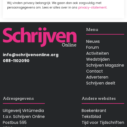
Wij vinden privacy belangrijk. We gaan dan ook zorgvuldig met
persoonsgegevens om. Lees er alles over in ons
privacy-statement
.
Afbeelding
Menu
Nieuws
Forum
Activiteiten
info@schrijvenonline.org
Wedstrijden
088-1102090
Schrijven Magazine
Contact
Adverteren
Schrijven deelt
Adresgegevens
Andere websites
Uitgeverij Virtùmedia
Boekenkrant
t.a.v. Schrijven Online
Tekstblad
Postbus 595
Tijd voor Tijdschriften