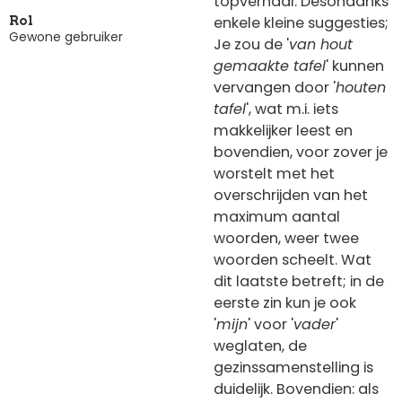
topverhaal. Desondanks
enkele kleine suggesties;
Rol
Gewone gebruiker
Je zou de '
van hout
gemaakte tafel
' kunnen
vervangen door '
houten
tafel
', wat m.i. iets
makkelijker leest en
bovendien, voor zover je
worstelt met het
overschrijden van het
maximum aantal
woorden, weer twee
woorden scheelt. Wat
dit laatste betreft; in de
eerste zin kun je ook
'
mijn
' voor '
vader
'
weglaten, de
gezinssamenstelling is
duidelijk. Bovendien: als