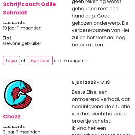
geen rekening wordt
Schrijfcoach Odile
gehouden met een
Schmidt
handicap. Goed
gekozen onderwerp. De
Lid sinds
19 jaar 11 maanden
verbeterpunten van Fief
zullen het verhaal nog
Rol
Gewone gebruiker
beter maken.
Login
of
registreer
om te reageren
5 juni 2023 - 17:19
Beste Elise, een
ontroerend verhaal, dat
heel inlevend de situatie
van het slechthorende
Chezz
broertje schetst.
Lid sinds
Ik vind het een
3 jaar 7 maanden