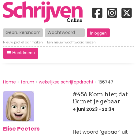
Gebruikersnaam
Wachtwoord
Nieuw profiel aanmaken
Een nieuw wachtwoord kiezen
Hoofdmenu
BREADCRUMBS
Home
forum
wekelijkse schrijfopdracht
156747
You
are
#456 Kom hier, dat
here:
ik met je gebaar
4 juni 2023 - 22:34
Elise Peeters
Het woord ‘gebaar’ uit