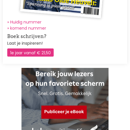
» Huidig nummer
»
komend nummer
Boek schrijven?
Laat je inspireren!
1e jaar vanaf € 21,50