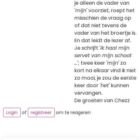
je alleen de vader van
'
mijn
' voorziet, roept het
misschien de vraag op
of dat niet tevens de
vader van het broertje is.
En dat leidt de lezer af.
Je schrijft '
Ik haal mijn
servet van mijn schoot
...
'; twee keer '
mijn
' zo
kort na elkaar vind ik niet
zo mooi, je zou de eerste
keer door '
het
' kunnen
vervangen.
De groeten van Chezz
Login
of
registreer
om te reageren