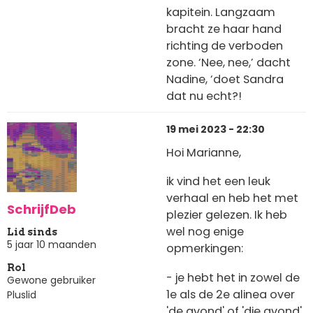
kapitein. Langzaam
bracht ze haar hand
richting de verboden
zone. ‘Nee, nee,’ dacht
Nadine, ‘doet Sandra
dat nu echt?!
19 mei 2023 - 22:30
Hoi Marianne,
ik vind het een leuk
verhaal en heb het met
SchrijfDeb
plezier gelezen. Ik heb
wel nog enige
Lid sinds
5 jaar 10 maanden
opmerkingen:
Rol
- je hebt het in zowel de
Gewone gebruiker
1e als de 2e alinea over
Pluslid
'de avond' of 'die avond',