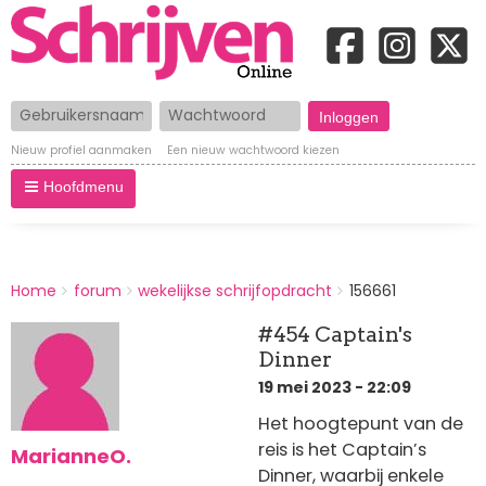
Gebruikersnaam
Wachtwoord
Nieuw profiel aanmaken
Een nieuw wachtwoord kiezen
Hoofdmenu
BREADCRUMBS
Home
forum
wekelijkse schrijfopdracht
156661
You
are
#454 Captain's
here:
Dinner
19 mei 2023 - 22:09
Het hoogtepunt van de
reis is het Captain’s
MarianneO.
Dinner, waarbij enkele