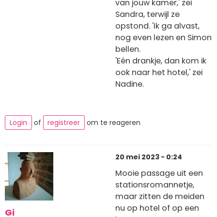
van jouw kamer,' zei
Sandra, terwijl ze
opstond. 'Ik ga alvast,
nog even lezen en Simon
bellen.
'Eén drankje, dan kom ik
ook naar het hotel,' zei
Nadine.
Login
of
registreer
om te reageren
20 mei 2023 - 0:24
Mooie passage uit een
stationsromannetje,
maar zitten de meiden
nu op hotel of op een
Gi