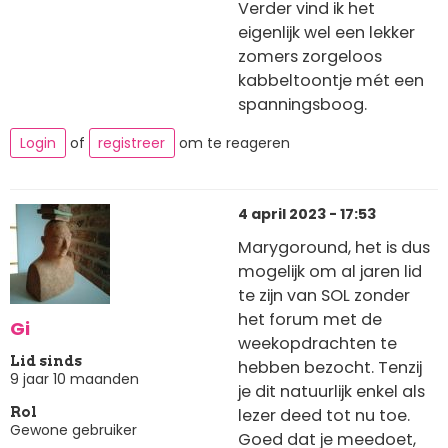
Verder vind ik het
eigenlijk wel een lekker
zomers zorgeloos
kabbeltoontje mét een
spanningsboog.
Login
of
registreer
om te reageren
4 april 2023 - 17:53
Marygoround, het is dus
mogelijk om al jaren lid
te zijn van SOL zonder
het forum met de
Gi
weekopdrachten te
Lid sinds
hebben bezocht. Tenzij
9 jaar 10 maanden
je dit natuurlijk enkel als
lezer deed tot nu toe.
Rol
Gewone gebruiker
Goed dat je meedoet,