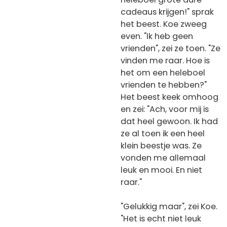
cadeaus krijgen!" sprak
het beest. Koe zweeg
even. "Ik heb geen
vrienden", zei ze toen. "Ze
vinden me raar. Hoe is
het om een heleboel
vrienden te hebben?"
Het beest keek omhoog
en zei: "Ach, voor mij is
dat heel gewoon. Ik had
ze al toen ik een heel
klein beestje was. Ze
vonden me allemaal
leuk en mooi. En niet
raar."
"Gelukkig maar", zei Koe.
"Het is echt niet leuk