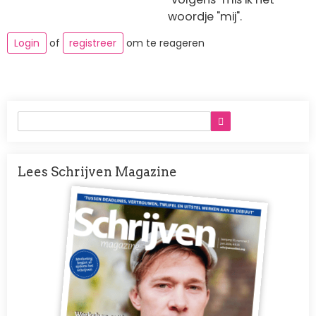
woordje "mij".
Login
of
registreer
om te reageren
Lees Schrijven Magazine
Afbeelding