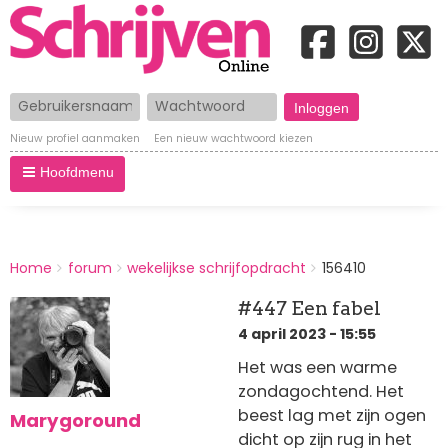
Gebruikersnaam
Wachtwoord
Nieuw profiel aanmaken
Een nieuw wachtwoord kiezen
Hoofdmenu
BREADCRUMBS
Home
forum
wekelijkse schrijfopdracht
156410
You
are
#447 Een fabel
here:
4 april 2023 - 15:55
Het was een warme
zondagochtend. Het
beest lag met zijn ogen
Marygoround
dicht op zijn rug in het