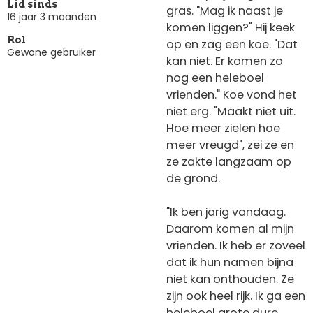
Lid sinds
gras. "Mag ik naast je
16 jaar 3 maanden
komen liggen?" Hij keek
Rol
op en zag een koe. "Dat
Gewone gebruiker
kan niet. Er komen zo
nog een heleboel
vrienden." Koe vond het
niet erg. "Maakt niet uit.
Hoe meer zielen hoe
meer vreugd", zei ze en
ze zakte langzaam op
de grond.
"Ik ben jarig vandaag.
Daarom komen al mijn
vrienden. Ik heb er zoveel
dat ik hun namen bijna
niet kan onthouden. Ze
zijn ook heel rijk. Ik ga een
heleboel grote dure