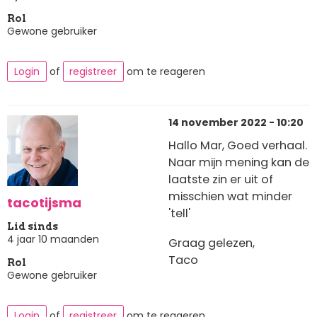
Rol
Gewone gebruiker
Login
of
registreer
om te reageren
14 november 2022 - 10:20
Hallo Mar, Goed verhaal.
Naar mijn mening kan de
laatste zin er uit of
misschien wat minder
tacotijsma
'tell'
Lid sinds
4 jaar 10 maanden
Graag gelezen,
Taco
Rol
Gewone gebruiker
Login
of
registreer
om te reageren