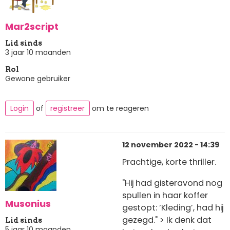
Mar2script
Lid sinds
3 jaar 10 maanden
Rol
Gewone gebruiker
Login
of
registreer
om te reageren
12 november 2022 - 14:39
Prachtige, korte thriller.
"Hij had gisteravond nog
spullen in haar koffer
Musonius
gestopt: ‘Kleding’, had hij
gezegd." > Ik denk dat
Lid sinds
5 jaar 10 maanden