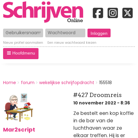
Gebruikersnaam
Wachtwoord
Nieuw profiel aanmaken
Een nieuw wachtwoord kiezen
Hoofdmenu
BREADCRUMBS
Home
forum
wekelijkse schrijfopdracht
155518
You
are
#427 Droomreis
here:
10 november 2022 - 8:36
Ze bestelt een kop koffie
in de bar van de
luchthaven waar ze
Mar2script
elkaar treffen. Hij is er