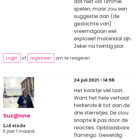
dat niet via Timmie
spelen, maar zou een
suggestie aan (de
gedachte van)
vreemdgaan wel
explosief materiaal zijn.
Zeker na twintig jaar.
Login
of
registreer
om te reageren
24 juli 2021 - 14:56
Het kwartje viel laat.
Want het hele verhaal
herkende ik tot aan de
drie sterretjes. De clou
Suz@nne
snapte ik pas door de
Lid sinds
reacties. Opblaasbare
5 jaar 1 maand
flamingo. Geweldig