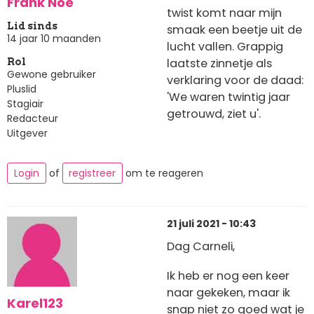
Frank Noe
twist komt naar mijn
Lid sinds
smaak een beetje uit de
14 jaar 10 maanden
lucht vallen. Grappig
laatste zinnetje als
Rol
Gewone gebruiker
verklaring voor de daad:
Pluslid
'We waren twintig jaar
Stagiair
getrouwd, ziet u'.
Redacteur
Uitgever
Login
of
registreer
om te reageren
21 juli 2021 - 10:43
Dag Carneli,
Ik heb er nog een keer
naar gekeken, maar ik
Karel123
snap niet zo goed wat je