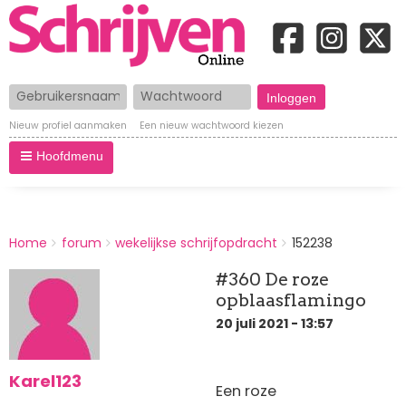
Gebruikersnaam
Wachtwoord
Nieuw profiel aanmaken
Een nieuw wachtwoord kiezen
Hoofdmenu
BREADCRUMBS
Home
forum
wekelijkse schrijfopdracht
152238
You
are
#360 De roze
here:
opblaasflamingo
20 juli 2021 - 13:57
Karel123
Een roze