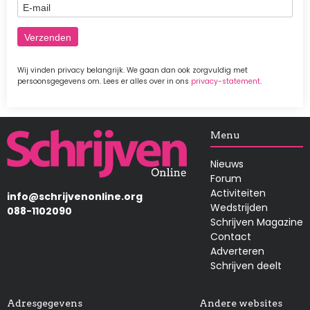
E-mail
Wij vinden privacy belangrijk. We gaan dan ook zorgvuldig met
persoonsgegevens om. Lees er alles over in ons
privacy-statement
.
Afbeelding
Menu
Nieuws
Forum
Activiteiten
info@schrijvenonline.org
Wedstrijden
088-1102090
Schrijven Magazine
Contact
Adverteren
Schrijven deelt
Adresgegevens
Andere websites