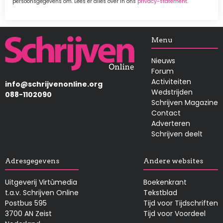
persoonsgegevens om. Lees er alles over in ons
privacy-statement
.
Afbeelding
Menu
Nieuws
Forum
Activiteiten
info@schrijvenonline.org
Wedstrijden
088-1102090
Schrijven Magazine
Contact
Adverteren
Schrijven deelt
Adresgegevens
Andere websites
Uitgeverij Virtùmedia
Boekenkrant
t.a.v. Schrijven Online
Tekstblad
Postbus 595
Tijd voor Tijdschriften
3700 AN Zeist
Tijd voor Voordeel