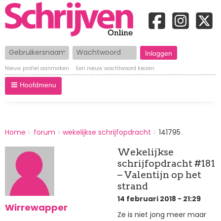
Gebruikersnaam
Wachtwoord
Nieuw profiel aanmaken
Een nieuw wachtwoord kiezen
Hoofdmenu
BREADCRUMBS
Home
forum
wekelijkse schrijfopdracht
141795
You
are
Wekelijkse
here:
schrijfopdracht #181
– Valentijn op het
strand
14 februari 2018 - 21:29
Wirrewapper
Ze is niet jong meer maar