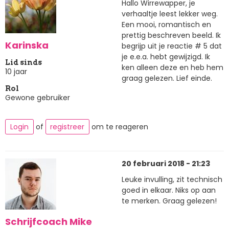
Hallo Wirrewapper, je
verhaaltje leest lekker weg.
Een mooi, romantisch en
prettig beschreven beeld. Ik
Karinska
begrijp uit je reactie # 5 dat
je e.e.a. hebt gewijzigd. Ik
Lid sinds
ken alleen deze en heb hem
10 jaar
graag gelezen. Lief einde.
Rol
Gewone gebruiker
Login
of
registreer
om te reageren
20 februari 2018 - 21:23
Leuke invulling, zit technisch
goed in elkaar. Niks op aan
te merken. Graag gelezen!
Schrijfcoach Mike