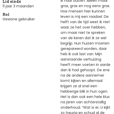
ik naar buiten. Alleen maar
Lid sinds
gras, gras en nog eens gras.
11 jaar 3 maanden
Hoe mensen hier kunnen
Rol
leven is mij een raadsel. De
Gewone gebruiker
helft van de tijd weet ik niet
waar ze het over hebben,
om maar niet te spreken
van de keren dat ik ze wel
begrijp. Hun huizen moeten
gerepareerd worden, daar
heb ik ook last van. Mijn
aanstaande verhuizing
heeft meer voeten in aarde
dan ik had gehoopt. De ene
na de andere aannemer
komt kijken en allemaal
krijgen ze al snel een
hebberige blik in hun ogen.
Het is dan ook een hele klus
na jaren van achterstallig
onderhoud. “Wat is er, U kijkt
zo treurig en schud al de