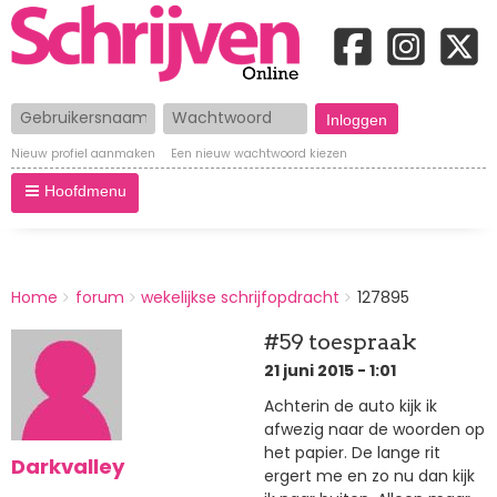
Gebruikersnaam
Wachtwoord
Nieuw profiel aanmaken
Een nieuw wachtwoord kiezen
Hoofdmenu
BREADCRUMBS
Home
forum
wekelijkse schrijfopdracht
127895
You
are
#59 toespraak
here:
21 juni 2015 - 1:01
Achterin de auto kijk ik
afwezig naar de woorden op
het papier. De lange rit
Darkvalley
ergert me en zo nu dan kijk