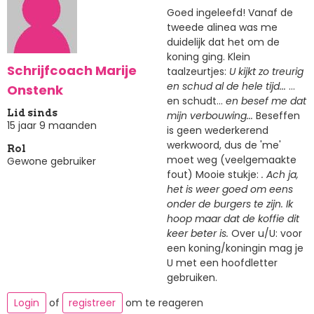
Goed ingeleefd! Vanaf de
tweede alinea was me
duidelijk dat het om de
koning ging. Klein
Schrijfcoach Marije
taalzeurtjes:
U kijkt zo treurig
en schud al de hele tijd...
...
Onstenk
en schudt...
en besef me dat
Lid sinds
mijn verbouwing...
Beseffen
15 jaar 9 maanden
is geen wederkerend
werkwoord, dus de 'me'
Rol
moet weg (veelgemaakte
Gewone gebruiker
fout) Mooie stukje:
. Ach ja,
het is weer goed om eens
onder de burgers te zijn. Ik
hoop maar dat de koffie dit
keer beter is.
Over u/U: voor
een koning/koningin mag je
U met een hoofdletter
gebruiken.
Login
of
registreer
om te reageren