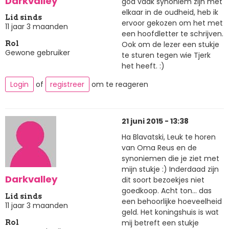
Darkvalley
god vaak synoniem zijn met
elkaar in de oudheid, heb ik
Lid sinds
ervoor gekozen om het met
11 jaar 3 maanden
een hoofdletter te schrijven.
Ook om de lezer een stukje
Rol
Gewone gebruiker
te sturen tegen wie Tjerk
het heeft. :)
Login
of
registreer
om te reageren
21 juni 2015 - 13:38
Ha Blavatski, Leuk te horen
van Oma Reus en de
synoniemen die je ziet met
mijn stukje :) Inderdaad zijn
Darkvalley
dit soort bezoekjes niet
goedkoop. Acht ton... das
Lid sinds
een behoorlijke hoeveelheid
11 jaar 3 maanden
geld. Het koningshuis is wat
mij betreft een stukje
Rol