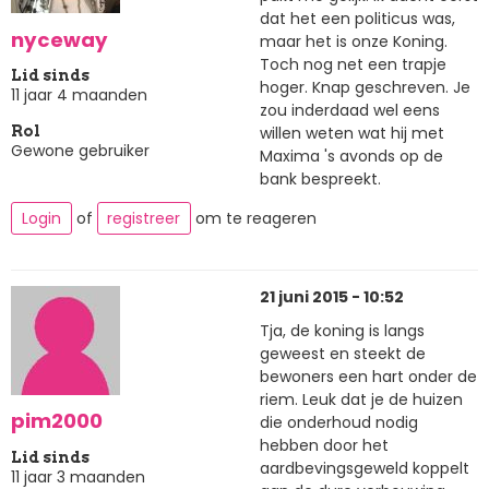
dat het een politicus was,
nyceway
maar het is onze Koning.
Toch nog net een trapje
Lid sinds
hoger. Knap geschreven. Je
11 jaar 4 maanden
zou inderdaad wel eens
willen weten wat hij met
Rol
Gewone gebruiker
Maxima 's avonds op de
bank bespreekt.
Login
of
registreer
om te reageren
21 juni 2015 - 10:52
Tja, de koning is langs
geweest en steekt de
bewoners een hart onder de
riem. Leuk dat je de huizen
pim2000
die onderhoud nodig
hebben door het
Lid sinds
aardbevingsgeweld koppelt
11 jaar 3 maanden