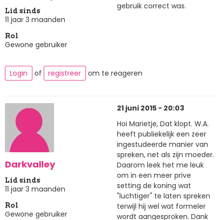
gebruik correct was.
Lid sinds
11 jaar 3 maanden
Rol
Gewone gebruiker
Login
of
registreer
om te reageren
21 juni 2015 - 20:03
Hoi Marietje, Dat klopt. W.A.
heeft publiekelijk een zeer
ingestudeerde manier van
spreken, net als zijn moeder.
Darkvalley
Daarom leek het me leuk
om in een meer prive
Lid sinds
setting de koning wat
11 jaar 3 maanden
"luchtiger" te laten spreken
terwijl hij wel wat formeler
Rol
Gewone gebruiker
wordt aangesproken. Dank