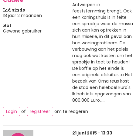
Antwerpen in
Lid sinds
feeststemming brengt. Ook
18 jaar 2 maanden
een koningshuis is in feite
een sprookje waar de massa
Rol
zich aan kan optrekken in
Gewone gebruiker
hun miserie, in dit geval aan
hun woningprobleem. De
verbouwing aan het paleis
mag ook wat kosten om het
sprookje in tact te houden!
De koffie op het einde is
een originele afsluiter. :o Het
bezoek van Oma reus kost
de stad een heleboel Euro's.
Ik heb iets opgevangen van
800.000 Euro......
Login
of
registreer
om te reageren
21 juni 2015 - 13:33