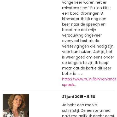
vorige keer waren het er
minstens tien.” Buiten flitst
een bord, Groningen 8
kilometer. Ik kijk nog een
keer naar de speech en
besef me dat mijn
verbouwing ongeveer
evenveel kost als de
verstevigingen die nodig zijn
voor hun huizen. Ach ja, het
is weer goed om eens onder
de burgers te zijn. Ik hoop
maar dat de koffie dit keer
beter is. . . .
http://www.nu.nl/binnenland
spreek…
21 juni 2015 - 9:50
Je hebt een mooie
schrijfstijl. De eerste alinea
pakt me gelijk. Ik dacht eerst