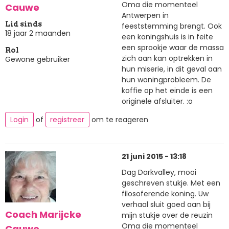
Oma die momenteel
Cauwe
Antwerpen in
Lid sinds
feeststemming brengt. Ook
18 jaar 2 maanden
een koningshuis is in feite
een sprookje waar de massa
Rol
zich aan kan optrekken in
Gewone gebruiker
hun miserie, in dit geval aan
hun woningprobleem. De
koffie op het einde is een
originele afsluiter. :o
Login
of
registreer
om te reageren
21 juni 2015 - 13:18
Dag Darkvalley, mooi
geschreven stukje. Met een
filosoferende koning. Uw
verhaal sluit goed aan bij
Coach Marijcke
mijn stukje over de reuzin
Oma die momenteel
Cauwe