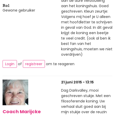
aan de dure verbouwing
aan het koningshuis. Goed
Rol
Gewone gebruiker
geschreven. Kleun zeurtje:
Volgens mij hoef je U alleen
met hoofdletter te schrijven
in geval van God. In dit geval
krijgt de koning een beetje
te veel credit. (ook al ben ik
best fan van het
koningshuis, moeten we niet
overdrijven)
Login
of
registreer
om te reageren
21 juni 2015 - 13:15
Dag Darkvalley, mooi
geschreven stukje. Met een
filosoferende koning. Uw
verhaal sluit goed aan bij
Coach Marijcke
mijn stukje over de reuzin