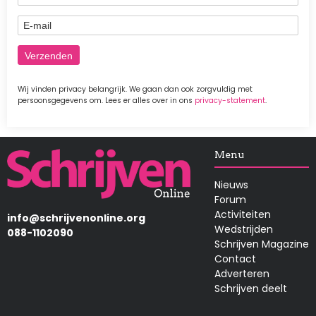
E-mail
Wij vinden privacy belangrijk. We gaan dan ook zorgvuldig met
persoonsgegevens om. Lees er alles over in ons
privacy-statement
.
Afbeelding
Menu
Nieuws
Forum
Activiteiten
info@schrijvenonline.org
Wedstrijden
088-1102090
Schrijven Magazine
Contact
Adverteren
Schrijven deelt