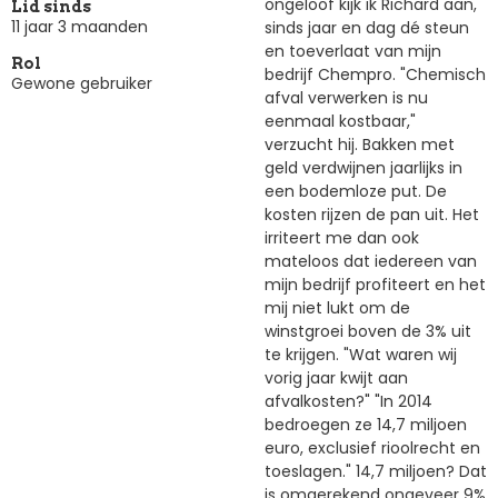
ongeloof kijk ik Richard aan,
Lid sinds
11 jaar 3 maanden
sinds jaar en dag dé steun
en toeverlaat van mijn
Rol
bedrijf Chempro. "Chemisch
Gewone gebruiker
afval verwerken is nu
eenmaal kostbaar,"
verzucht hij. Bakken met
geld verdwijnen jaarlijks in
een bodemloze put. De
kosten rijzen de pan uit. Het
irriteert me dan ook
mateloos dat iedereen van
mijn bedrijf profiteert en het
mij niet lukt om de
winstgroei boven de 3% uit
te krijgen. "Wat waren wij
vorig jaar kwijt aan
afvalkosten?" "In 2014
bedroegen ze 14,7 miljoen
euro, exclusief rioolrecht en
toeslagen." 14,7 miljoen? Dat
is omgerekend ongeveer 9%