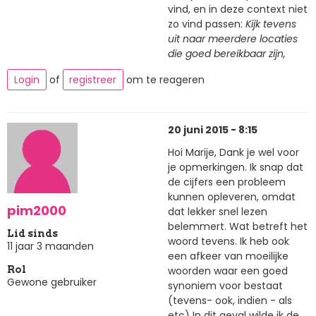
vind, en in deze context niet
zo vind passen:
Kijk tevens
uit naar meerdere locaties
die goed bereikbaar zijn,
Login
of
registreer
om te reageren
20 juni 2015 - 8:15
Hoi Marije, Dank je wel voor
je opmerkingen. Ik snap dat
de cijfers een probleem
kunnen opleveren, omdat
pim2000
dat lekker snel lezen
belemmert. Wat betreft het
Lid sinds
woord tevens. Ik heb ook
11 jaar 3 maanden
een afkeer van moeilijke
woorden waar een goed
Rol
Gewone gebruiker
synoniem voor bestaat
(tevens- ook, indien - als
etc) In dit geval wilde ik de