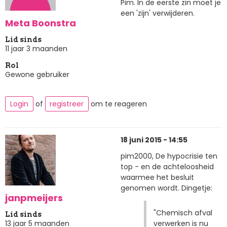
Pim. In de eerste zin moet je
een 'zijn' verwijderen.
Meta Boonstra
Lid sinds
11 jaar 3 maanden
Rol
Gewone gebruiker
Login
of
registreer
om te reageren
18 juni 2015 - 14:55
pim2000, De hypocrisie ten
top - en de achteloosheid
waarmee het besluit
genomen wordt. Dingetje:
janpmeijers
"Chemisch afval
Lid sinds
verwerken is nu
13 jaar 5 maanden