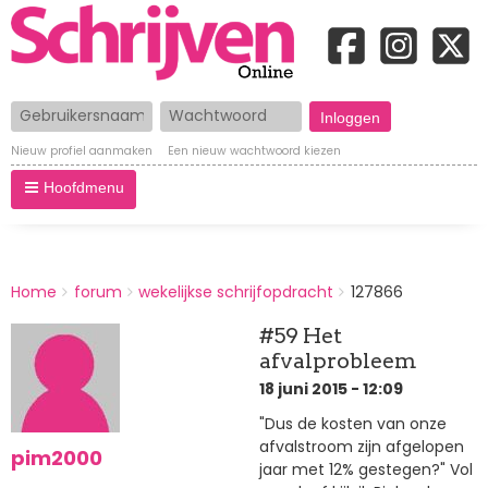
Gebruikersnaam
Wachtwoord
Nieuw profiel aanmaken
Een nieuw wachtwoord kiezen
Hoofdmenu
BREADCRUMBS
Home
forum
wekelijkse schrijfopdracht
127866
You
are
#59 Het
here:
afvalprobleem
18 juni 2015 - 12:09
"Dus de kosten van onze
afvalstroom zijn afgelopen
pim2000
jaar met 12% gestegen?" Vol