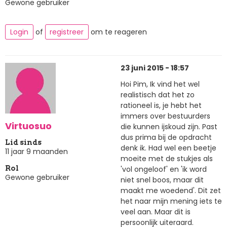
Gewone gebruiker
Login
of
registreer
om te reageren
23 juni 2015 - 18:57
Hoi Pim, Ik vind het wel
realistisch dat het zo
rationeel is, je hebt het
immers over bestuurders
Virtuosuo
die kunnen ijskoud zijn. Past
dus prima bij de opdracht
Lid sinds
denk ik. Had wel een beetje
11 jaar 9 maanden
moeite met de stukjes als
'vol ongeloof' en 'ik word
Rol
Gewone gebruiker
niet snel boos, maar dit
maakt me woedend'. Dit zet
het naar mijn mening iets te
veel aan. Maar dit is
persoonlijk uiteraard.