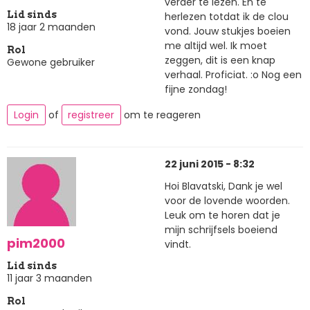
verder te lezen. En te
Lid sinds
herlezen totdat ik de clou
18 jaar 2 maanden
vond. Jouw stukjes boeien
me altijd wel. Ik moet
Rol
zeggen, dit is een knap
Gewone gebruiker
verhaal. Proficiat. :o Nog een
fijne zondag!
Login
of
registreer
om te reageren
22 juni 2015 - 8:32
Hoi Blavatski, Dank je wel
voor de lovende woorden.
Leuk om te horen dat je
mijn schrijfsels boeiend
pim2000
vindt.
Lid sinds
11 jaar 3 maanden
Rol