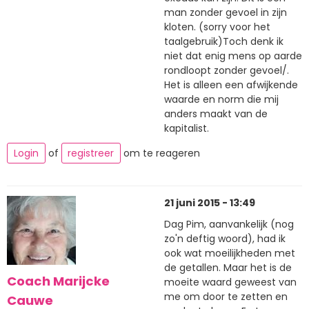
man zonder gevoel in zijn
kloten. (sorry voor het
taalgebruik)Toch denk ik
niet dat enig mens op aarde
rondloopt zonder gevoel/.
Het is alleen een afwijkende
waarde en norm die mij
anders maakt van de
kapitalist.
Login
of
registreer
om te reageren
21 juni 2015 - 13:49
Dag Pim, aanvankelijk (nog
zo'n deftig woord), had ik
ook wat moeilijkheden met
de getallen. Maar het is de
Coach Marijcke
moeite waard geweest van
me om door te zetten en
Cauwe