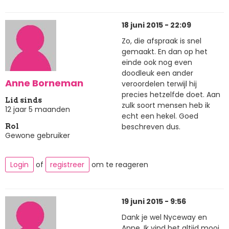
18 juni 2015 - 22:09
Zo, die afspraak is snel
gemaakt. En dan op het
einde ook nog even
doodleuk een ander
Anne Borneman
veroordelen terwijl hij
precies hetzelfde doet. Aan
Lid sinds
zulk soort mensen heb ik
12 jaar 5 maanden
echt een hekel. Goed
beschreven dus.
Rol
Gewone gebruiker
Login
of
registreer
om te reageren
19 juni 2015 - 9:56
Dank je wel Nyceway en
Anne. Ik vind het altijd mooi