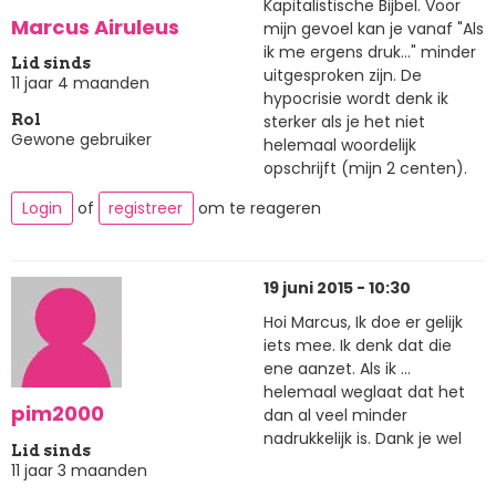
Kapitalistische Bijbel. Voor
Marcus Airuleus
mijn gevoel kan je vanaf "Als
ik me ergens druk..." minder
Lid sinds
uitgesproken zijn. De
11 jaar 4 maanden
hypocrisie wordt denk ik
sterker als je het niet
Rol
Gewone gebruiker
helemaal woordelijk
opschrijft (mijn 2 centen).
Login
of
registreer
om te reageren
19 juni 2015 - 10:30
Hoi Marcus, Ik doe er gelijk
iets mee. Ik denk dat die
ene aanzet. Als ik ...
helemaal weglaat dat het
pim2000
dan al veel minder
nadrukkelijk is. Dank je wel
Lid sinds
11 jaar 3 maanden