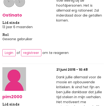
voel weinig bij de
hoofdpersonen. Het is
allemaal erg rationeel. Zal
Ostinato
inderdaad door die getallen
komen.
Lid sinds
13 jaar 6 maanden
Rol
Gewone gebruiker
Login
of
registreer
om te reageren
21 juni 2015 - 10:48
Dank jullie allemaal voor de
mooie en opbouwende
kritieken. Ik vind het fijn en
ben jullie dankbaar dat jullie
pim2000
tijd steken in mijn verhalen.
Het motiveert me
Lid sinds