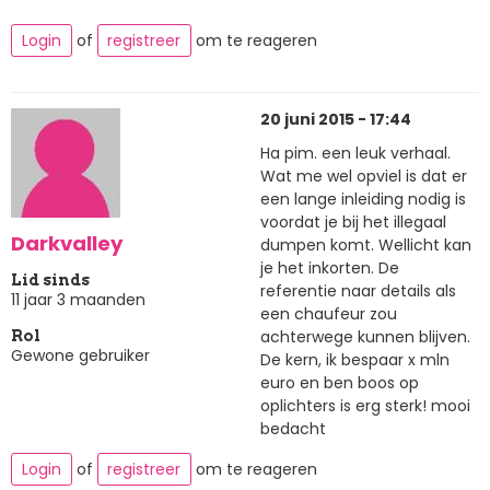
Login
of
registreer
om te reageren
20 juni 2015 - 17:44
Ha pim. een leuk verhaal.
Wat me wel opviel is dat er
een lange inleiding nodig is
voordat je bij het illegaal
Darkvalley
dumpen komt. Wellicht kan
je het inkorten. De
Lid sinds
referentie naar details als
11 jaar 3 maanden
een chaufeur zou
achterwege kunnen blijven.
Rol
Gewone gebruiker
De kern, ik bespaar x mln
euro en ben boos op
oplichters is erg sterk! mooi
bedacht
Login
of
registreer
om te reageren