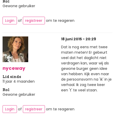
Rol
Gewone gebruiker
Login
of
registreer
om te reageren
18 juni 2015 - 20:29
Dat is nog eens met twee
maten meten! Er gebeurt
veel dat het daglicht niet
verdragen kan, waar wij als
nyceway
gewone burger geen idee
van hebben. Kijk even naar
Lid sinds
de persoonsvorm na 'ik' in je
11 jaar 4 maanden
verhaal. Ik zag twee keer
een 't' te veel staan.
Rol
Gewone gebruiker
Login
of
registreer
om te reageren