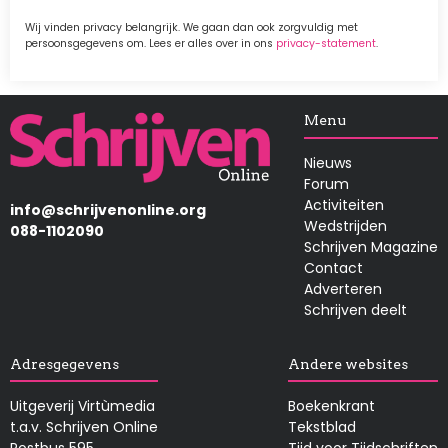
Wij vinden privacy belangrijk. We gaan dan ook zorgvuldig met
persoonsgegevens om. Lees er alles over in ons
privacy-statement
.
Afbeelding
Menu
Nieuws
Forum
Activiteiten
info@schrijvenonline.org
Wedstrijden
088-1102090
Schrijven Magazine
Contact
Adverteren
Schrijven deelt
Adresgegevens
Andere websites
Uitgeverij Virtùmedia
Boekenkrant
t.a.v. Schrijven Online
Tekstblad