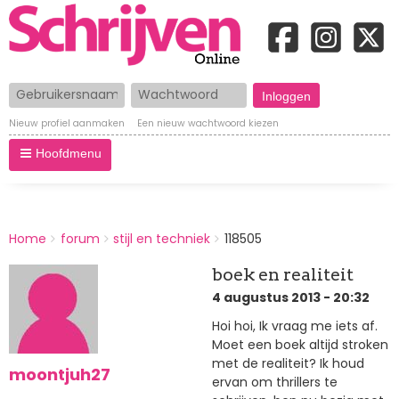
Gebruikersnaam
Wachtwoord
Nieuw profiel aanmaken
Een nieuw wachtwoord kiezen
Hoofdmenu
BREADCRUMBS
Home
forum
stijl en techniek
118505
You
are
boek en realiteit
here:
4 augustus 2013 - 20:32
Hoi hoi, Ik vraag me iets af.
Moet een boek altijd stroken
met de realiteit? Ik houd
moontjuh27
ervan om thrillers te