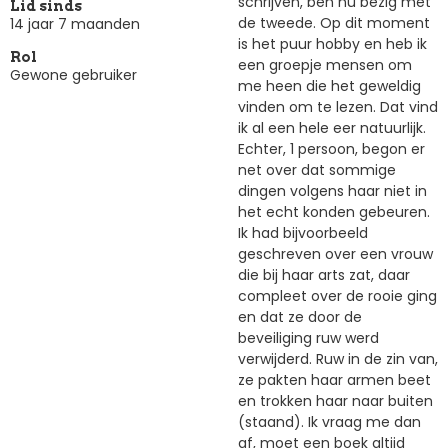
schrijven, ben nu bezig met
Lid sinds
de tweede. Op dit moment
14 jaar 7 maanden
is het puur hobby en heb ik
Rol
een groepje mensen om
Gewone gebruiker
me heen die het geweldig
vinden om te lezen. Dat vind
ik al een hele eer natuurlijk.
Echter, 1 persoon, begon er
net over dat sommige
dingen volgens haar niet in
het echt konden gebeuren.
Ik had bijvoorbeeld
geschreven over een vrouw
die bij haar arts zat, daar
compleet over de rooie ging
en dat ze door de
beveiliging ruw werd
verwijderd. Ruw in de zin van,
ze pakten haar armen beet
en trokken haar naar buiten
(staand). Ik vraag me dan
af, moet een boek altijd