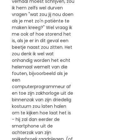
verhaal moest schrijven, zou
ik hem zelfs wel durven
vragen "wat zou jij nou doen
als je met zo'n patiënte te
maken kreeg?" Wel vraag ik
me ook af hoe storend het
is, als je er in dit geval een
beetje naast zou zitten. Het
zou denk ik wel wat
onhandig worden het echt
helemaal wemelt van die
fouten, bijvoorbeeld als je
een
computerprogrammeur af
en toe zijn zakhorloge uit de
binnenzak van zijn driedelig
kostuum zou laten halen
om te kijken hoe laat het is
- hij zal dan eerder de
smartphone uit de
achterzak van zijn
spijkerbroek raadplegen. (of