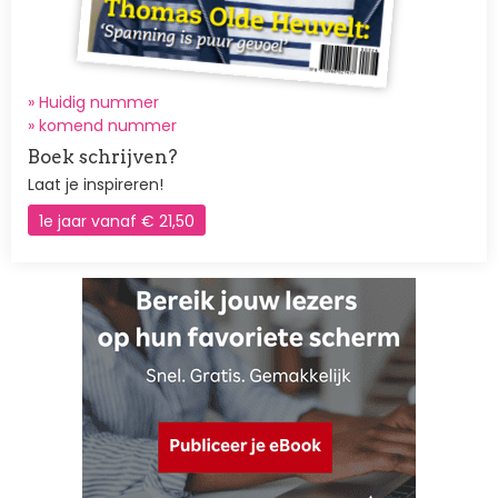
» Huidig nummer
»
komend nummer
Boek schrijven?
Laat je inspireren!
1e jaar vanaf € 21,50