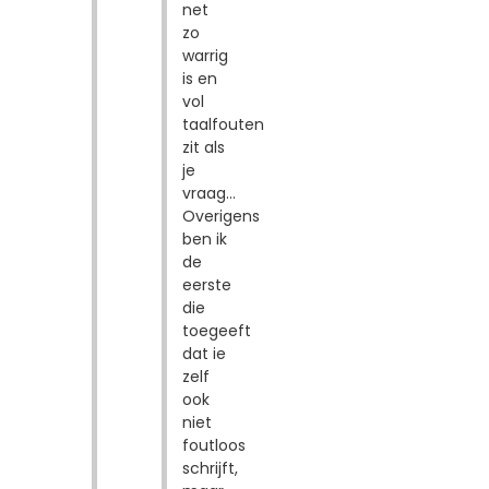
net
zo
warrig
is en
vol
taalfouten
zit als
je
vraag...
Overigens
ben ik
de
eerste
die
toegeeft
dat ie
zelf
ook
niet
foutloos
schrijft,