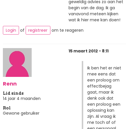
geweldig advies zo aan het
begin van de dag. Ik ga
vanavond meteen kijken
wat ik hier mee kan doen!
Login
of
registreer
om te reageren
15 maart 2012 - 8:11
Ik ben het er niet
mee eens dat
een proloog om
Renn
effectbejag
gaat, maar ik
Lid sinds
denk ook dat
14 jaar 4 maanden
een proloog een
Rol
oplossing kan
Gewone gebruiker
zijn. Al vraag ik
me toch af of
een personaal