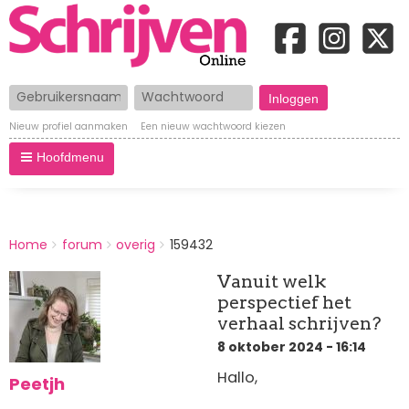
Gebruikersnaam
Wachtwoord
Nieuw profiel aanmaken
Een nieuw wachtwoord kiezen
Hoofdmenu
BREADCRUMBS
Home
forum
overig
159432
You
are
Vanuit welk
here:
perspectief het
verhaal schrijven?
8 oktober 2024 - 16:14
Hallo,
Peetjh