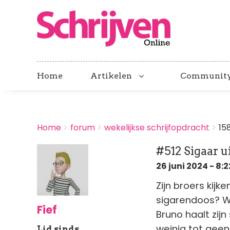
Home
Artikelen
Communit
BREADCRUMBS
Home
forum
wekelijkse schrijfopdracht
15
You
are
#512 Sigaar u
here:
26 juni 2024 - 8:2
Zijn broers kijk
sigarendoos? We
Fief
Bruno haalt zijn
weinig tot geen
Lid sinds