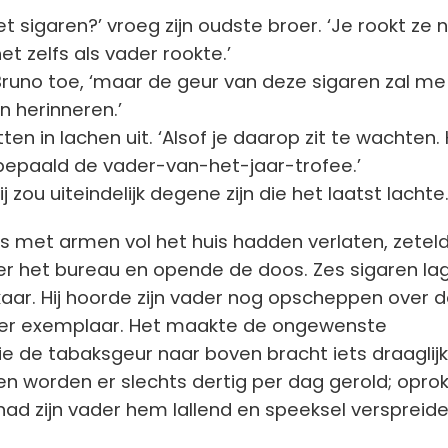
t sigaren?’ vroeg zijn oudste broer. ‘Je rookt ze n
t zelfs als vader rookte.’
 Bruno toe, ‘maar de geur van deze sigaren zal me 
n herinneren.’
ten in lachen uit. ‘Alsof je daarop zit te wachten. 
bepaald de vader-van-het-jaar-trofee.’
ij zou uiteindelijk degene zijn die het laatst lachte
rs met armen vol het huis hadden verlaten, zetel
er het bureau en opende de doos. Zes sigaren la
kaar. Hij hoorde zijn vader nog opscheppen over 
er exemplaar. Het maakte de ongewenste
ie de tabaksgeur naar boven bracht iets draaglijk
en worden er slechts dertig per dag gerold; opro
’ had zijn vader hem lallend en speeksel verspreid