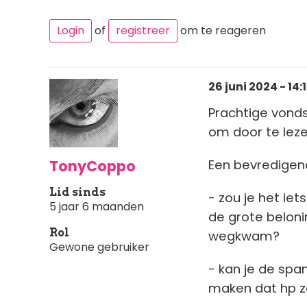
Login
of
registreer
om te reageren
26 juni 2024 - 14:
Prachtige vonds
om door te lez
TonyCoppo
Een bevredigend
Lid sinds
- zou je het ie
5 jaar 6 maanden
de grote beloni
Rol
wegkwam?
Gewone gebruiker
- kan je de span
maken dat hp z