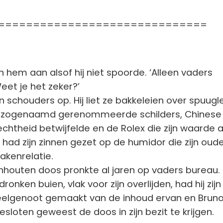
==============================
n hem aan alsof hij niet spoorde. ‘Alleen vaders
et je het zeker?’
n schouders op. Hij liet ze bakkeleien over spuugle
an zogenaamd gerenommeerde schilders, Chinese
echtheid betwijfelde en de Rolex die zijn waarde a
j had zijn zinnen gezet op de humidor die zijn oud
akenrelatie.
houten doos pronkte al jaren op vaders bureau. 
dronken buien, vlak voor zijn overlijden, had hij zijn
eelgenoot gemaakt van de inhoud ervan en Brun
sloten geweest de doos in zijn bezit te krijgen.