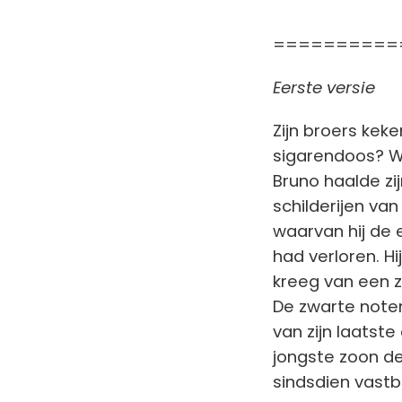
==========
Eerste versie
Zijn broers keke
sigarendoos? We
Bruno haalde zij
schilderijen v
waarvan hij de 
had verloren. Hi
kreeg van een z
De zwarte noten
van zijn laatste 
jongste zoon d
sindsdien vastbe