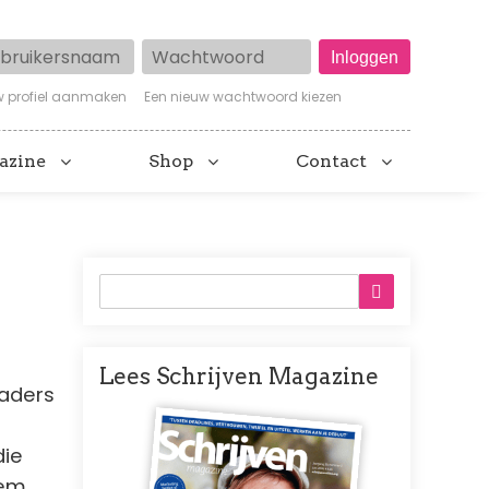
ruikersnaam
Wachtwoord
w profiel aanmaken
Een nieuw wachtwoord kiezen
azine
Shop
Contact
Lees Schrijven Magazine
vaders
Afbeelding
die
hem