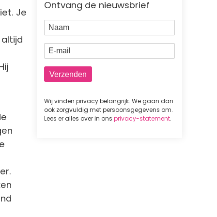
Ontvang de nieuwsbrief
iet. Je
Naam
altijd
E-mail
Hij
.
Wij vinden privacy belangrijk. We gaan dan
ook zorgvuldig met persoonsgegevens om.
de
Lees er alles over in ons
privacy-statement
.
gen
de
er.
ken
end