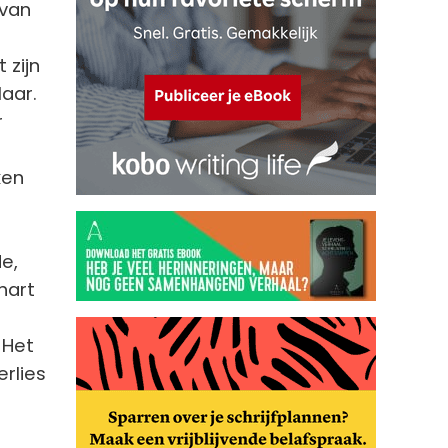
 van
 zijn
aar.
r
ken
de,
hart
 Het
rlies