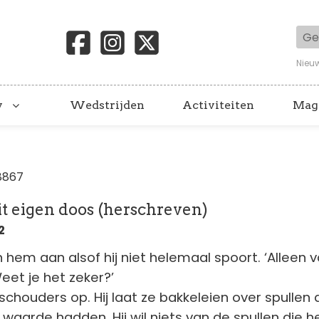
Geb
Nieu
y
Wedstrijden
Activiteiten
Mag
8867
it eigen doos (herschreven)
2
en hem aan alsof hij niet helemaal spoort. ‘Alleen 
et je het zeker?’
 schouders op. Hij laat ze bakkeleien over spullen 
 waarde hadden. Hij wil niets van de spullen die 