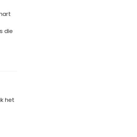
hart
s die
ik het