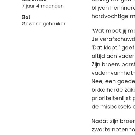
7 jaar 4 maanden
blijven herinne
hardvochtige ma
Rol
Gewone gebruiker
‘Wat moet jij me
Je verafschuwde
‘Dat klopt,’ ge
altijd aan vader
Zijn broers barst
vader-van-het-j
Nee, een goede 
bikkelharde zak
prioriteitenlijs
de misbaksels die
Nadat zijn broe
zwarte notenhou