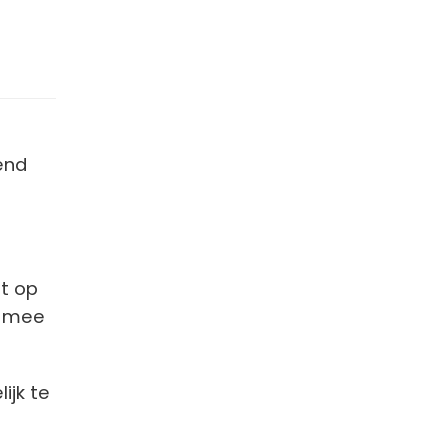
end
ft op
t mee
ijk te