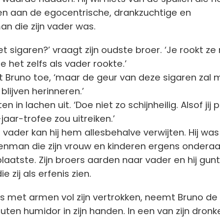
ren aan de egocentrische, drankzuchtige en
n die zijn vader was.
t sigaren?’ vraagt zijn oudste broer. ‘Je rookt ze 
 het zelfs als vader rookte.’
eft Bruno toe, ‘maar de geur van deze sigaren zal 
 blijven herinneren.’
en in lachen uit. ‘Doe niet zo schijnheilig. Alsof jij 
aar-trofee zou uitreiken.’
vader kan hij hem allesbehalve verwijten. Hij wa
enman die zijn vrouw en kinderen ergens onderaan
t plaatste. Zijn broers aarden naar vader en hij gun
 zij als erfenis zien.
rs met armen vol zijn vertrokken, neemt Bruno de
ten humidor in zijn handen. In een van zijn dronk