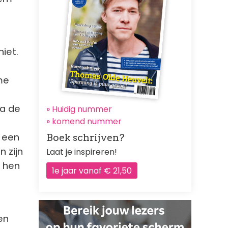
niet.
me
pa de
» Huidig nummer
»
komend nummer
s een
Boek schrijven?
 zijn
Laat je inspireren!
t hen
1e jaar vanaf € 21,50
en