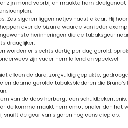
der zijn mond voorbij en maakte hem deelgenoot
pensioenplan.
s. Zes sigaren liggen netjes naast elkaar. Hij hoort
heppen over de bizarre waarde van ieder exempl
ngewenste herinneringen die de tabaksgeur naa
s draaglijker.
en worden er slechts dertig per dag gerold; opro
’ onderwees zijn vader hem lallend en speeksel
niet alleen de dure, zorgvuldig geplukte, gedroog
 en daarna gerolde tabaksbladeren die Bruno’s 
an.
em van de doos herbergt een schuldbekentenis.
vóór de komma maakt hem emotioneler dan het ve
Hij snuift de geur van sigaren nog eens diep op.