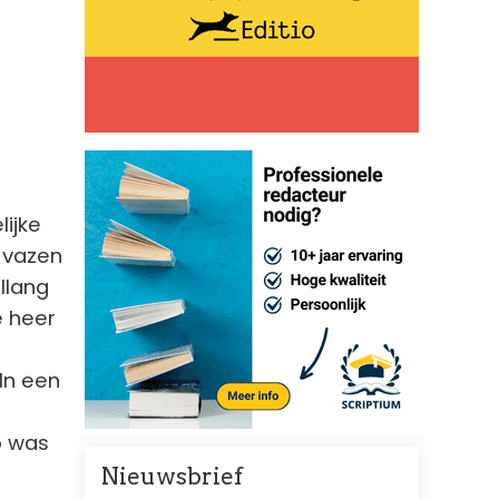
lijke
 vazen
llang
e heer
In een
o was
Nieuwsbrief