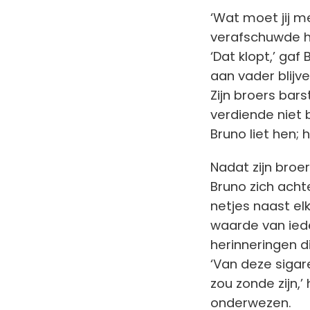
‘Wat moet jij me
verafschuwde he
‘Dat klopt,’ gaf
aan vader blijve
Zijn broers barst
verdiende niet 
Bruno liet hen; h
Nadat zijn broe
Bruno zich acht
netjes naast el
waarde van ied
herinneringen d
‘Van deze sigar
zou zonde zijn,
onderwezen.