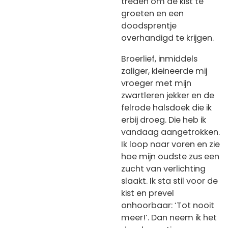
treden om de kist te
groeten en een
doodsprentje
overhandigd te krijgen.
Broerlief, inmiddels
zaliger, kleineerde mij
vroeger met mijn
zwartleren jekker en de
felrode halsdoek die ik
erbij droeg. Die heb ik
vandaag aangetrokken.
Ik loop naar voren en zie
hoe mijn oudste zus een
zucht van verlichting
slaakt. Ik sta stil voor de
kist en prevel
onhoorbaar: ‘Tot nooit
meer!’. Dan neem ik het