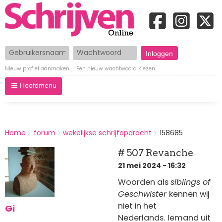
Gebruikersnaam
Wachtwoord
Nieuw profiel aanmaken
Een nieuw wachtwoord kiezen
Hoofdmenu
BREADCRUMBS
Home
forum
wekelijkse schrijfopdracht
158685
You
are
# 507 Revanche
here:
21 mei 2024 - 16:32
Woorden als
siblings of
Geschwister
kennen wij
niet in het
Gi
Nederlands.
Iemand uit