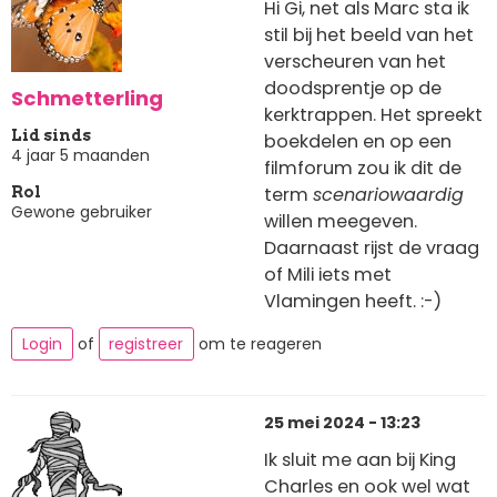
Hi Gi, net als Marc sta ik
stil bij het beeld van het
verscheuren van het
doodsprentje op de
Schmetterling
kerktrappen. Het spreekt
Lid sinds
boekdelen en op een
4 jaar 5 maanden
filmforum zou ik dit de
term
scenariowaardig
Rol
Gewone gebruiker
willen meegeven.
Daarnaast rijst de vraag
of Mili iets met
Vlamingen heeft. :-)
Login
of
registreer
om te reageren
25 mei 2024 - 13:23
Ik sluit me aan bij King
Charles en ook wel wat