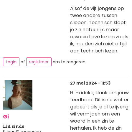
Alsof de vijf jongens op
twee andere zussen
sliepen. Technisch klopt
je zin natuurlijk, maar
associatieve lezers zoals
ik, houden zich niet altijd
aan technisch lezen.
Login
of
registreer
om te reageren
27 mei 2024 - 11:53
Hi Hadeke, dank om jouw
feedback. Dit is nu wat er
gebeurt als je al te ijverig
wil vermijden om een
Gi
woord in een zin te
Lid sinds
herhalen. Ik heb de zin
9 jaar 10 maanden