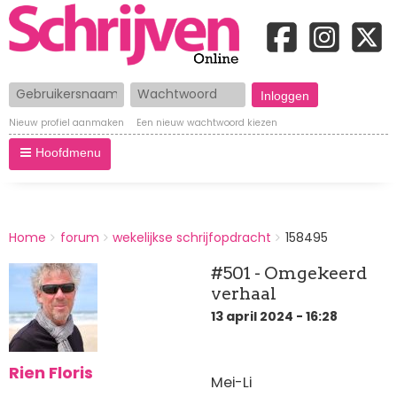
Gebruikersnaam
Wachtwoord
Nieuw profiel aanmaken
Een nieuw wachtwoord kiezen
Hoofdmenu
BREADCRUMBS
Home
forum
wekelijkse schrijfopdracht
158495
You
are
#501 - Omgekeerd
here:
verhaal
13 april 2024 - 16:28
Rien Floris
Mei-Li