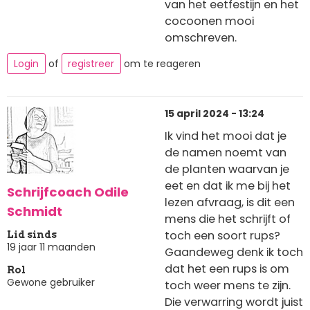
van het eetfestijn en het
cocoonen mooi
omschreven.
Login
of
registreer
om te reageren
15 april 2024 - 13:24
Ik vind het mooi dat je
de namen noemt van
de planten waarvan je
eet en dat ik me bij het
Schrijfcoach Odile
lezen afvraag, is dit een
Schmidt
mens die het schrijft of
toch een soort rups?
Lid sinds
19 jaar 11 maanden
Gaandeweg denk ik toch
dat het een rups is om
Rol
Gewone gebruiker
toch weer mens te zijn.
Die verwarring wordt juist