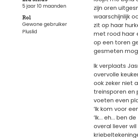
5 jaar 10 maanden
zijn oren uitge
waarschijnlijk o
Rol
Gewone gebruiker
zit op haar hurk
Pluslid
met rood haar e
op een toren ge
gesmeten moge
Ik verplaats Jas
overvolle keuke
ook zeker niet a
treinsporen en p
voeten even pl
‘Ik kom voor een
‘Ik… eh… ben de 
overal liever wi
kriebeltekening