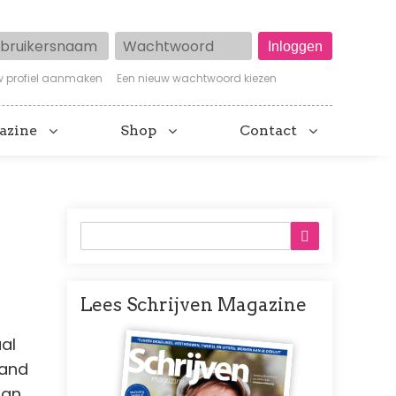
ruikersnaam
Wachtwoord
w profiel aanmaken
Een nieuw wachtwoord kiezen
azine
Shop
Contact
Lees Schrijven Magazine
Afbeelding
al
hand
aan