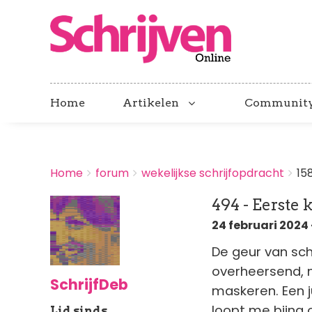
Home
Artikelen
Communit
BREADCRUMBS
Home
forum
wekelijkse schrijfopdracht
15
You
are
494 - Eerste
here:
24 februari 2024 
De geur van sc
overheersend, 
SchrijfDeb
maskeren. Een 
loopt me bijna 
Lid sinds