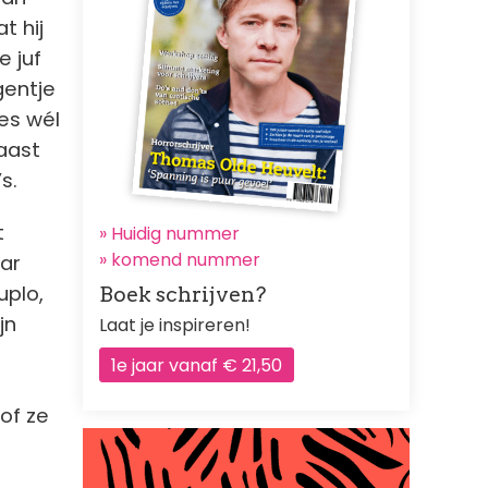
t hij
e juf
gentje
es wél
aast
s.
t
» Huidig nummer
»
komend nummer
aar
uplo,
Boek schrijven?
jn
Laat je inspireren!
1e jaar vanaf € 21,50
sof ze