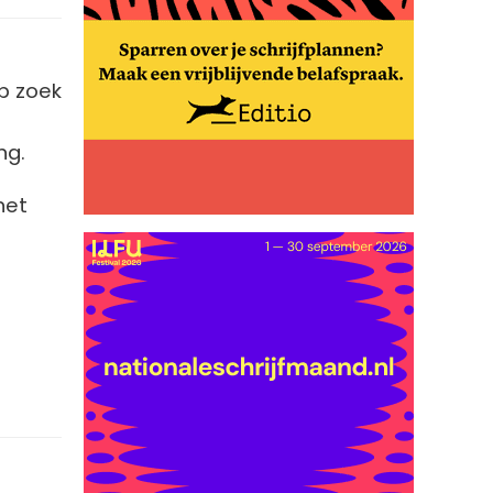
p zoek
ng.
het