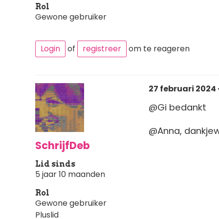
Rol
Gewone gebruiker
Login
of
registreer
om te reageren
27 februari 2024 
@Gi bedankt
@Anna, dankjew
SchrijfDeb
Lid sinds
5 jaar 10 maanden
Rol
Gewone gebruiker
Pluslid