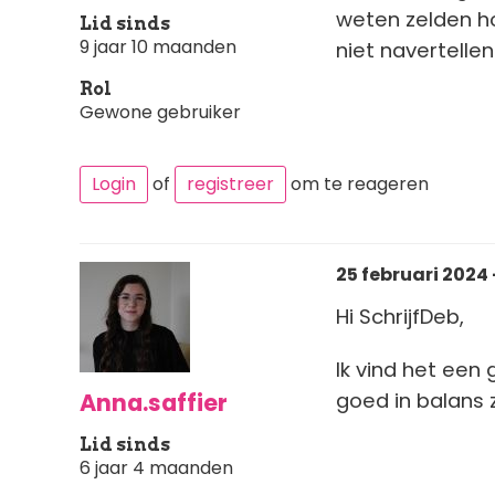
weten zelden ho
Lid sinds
9 jaar 10 maanden
niet navertellen
Rol
Gewone gebruiker
Login
of
registreer
om te reageren
25 februari 2024 -
Hi SchrijfDeb,
Ik vind het een
Anna.saffier
goed in balans z
Lid sinds
6 jaar 4 maanden