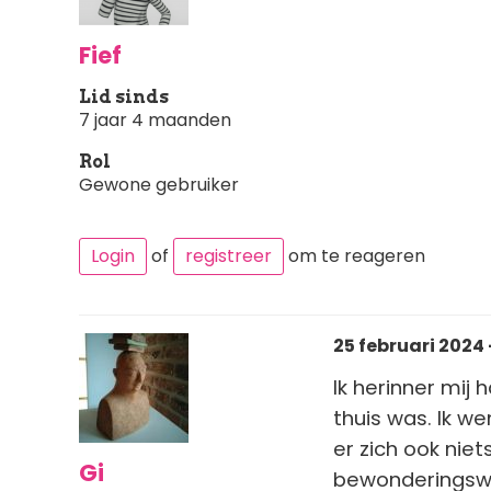
Fief
Lid sinds
7 jaar 4 maanden
Rol
Gewone gebruiker
Login
of
registreer
om te reageren
25 februari 2024 
Ik herinner mij
thuis was. Ik w
er zich ook nie
Gi
bewonderingswa