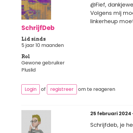
@Fief, dankjewe
Volgens mij moe
linkerheup moet
SchrijfDeb
Lid sinds
5 jaar 10 maanden
Rol
Gewone gebruiker
Pluslid
Login
of
registreer
om te reageren
25 februari 2024 
Schrijfdeb, je h