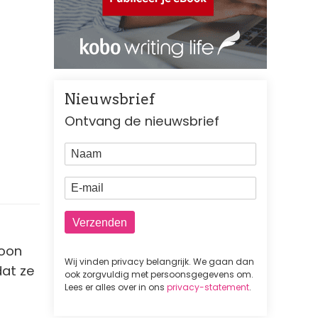
Nieuwsbrief
Ontvang de nieuwsbrief
Naam
E-mail
woon
Wij vinden privacy belangrijk. We gaan dan
dat ze
ook zorgvuldig met persoonsgegevens om.
Lees er alles over in ons
privacy-statement
.
s