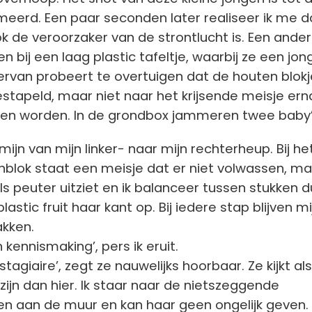
smeerd. Een paar seconden later realiseer ik me da
ok de veroorzaker van de strontlucht is. Een ander
en bij een laag plastic tafeltje, waarbij ze een jon
rvan probeert te overtuigen dat de houten blokj
stapeld, maar niet naar het krijsende meisje ern
n worden. In de grondbox jammeren twee baby’
mijn van mijn linker- naar mijn rechterheup. Bij he
nblok staat een meisje dat er niet volwassen, m
ls peuter uitziet en ik balanceer tussen stukken d
lastic fruit haar kant op. Bij iedere stap blijven mi
akken.
 kennismaking’, pers ik eruit.
stagiaire’, zegt ze nauwelijks hoorbaar. Ze kijkt al
l zijn dan hier. Ik staar naar de nietszeggende
en aan de muur en kan haar geen ongelijk geven.