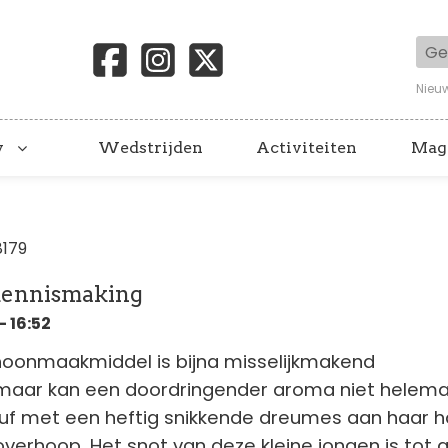
Geb
Nieu
y
Wedstrijden
Activiteiten
Mag
8179
 kennismaking
- 16:52
hoonmaakmiddel is bijna misselijkmakend
maar kan een doordringender aroma niet helema
juf met een heftig snikkende dreumes aan haar 
overhoop. Het snot van deze kleine jongen is tot 