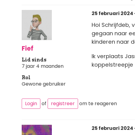
25 februari 2024 -
Hoi Schrijfdeb,
gegaan naar een
kinderen naar d
Fief
Ik verplaats Jas
Lid sinds
koppelstreepj
7 jaar 4 maanden
Rol
Gewone gebruiker
Login
of
registreer
om te reageren
25 februari 2024 