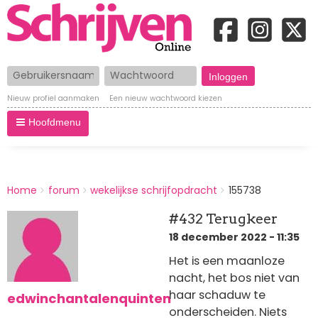
Gebruikersnaam
Wachtwoord
Nieuw profiel aanmaken
Een nieuw wachtwoord kiezen
Hoofdmenu
BREADCRUMBS
Home
forum
wekelijkse schrijfopdracht
155738
You
are
#432 Terugkeer
here:
18 december 2022 - 11:35
Het is een maanloze
nacht, het bos niet van
haar schaduw te
edwinchantalenquinten
onderscheiden. Niets