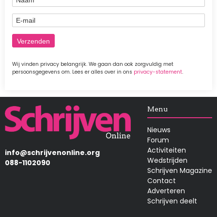
E-mail
Wij vinden privacy belangrijk. We gaan dan ook zorgvuldig met
persoonsgegevens om. Lees er alles over in ons
privacy-statement
.
Afbeelding
Menu
Nieuws
Forum
Activiteiten
info@schrijvenonline.org
Wedstrijden
088-1102090
Schrijven Magazine
Contact
Adverteren
Schrijven deelt