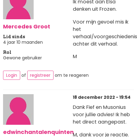
Ik moest aan Elsa
denken uit Frozen.
Voor mijn gevoel mis ik
Mercedes Groot
het
verhaal/voorgeschiedenis
Lid sinds
4 jaar 10 maanden
achter dit verhaal.
Rol
M
Gewone gebruiker
Login
of
registreer
om te reageren
18 december 2022 - 19:54
Dank Fief en Musonius
voor jullie advies! Ik heb
het direct aangepast.
edwinchantalenquinten
M, dank voor je reactie.