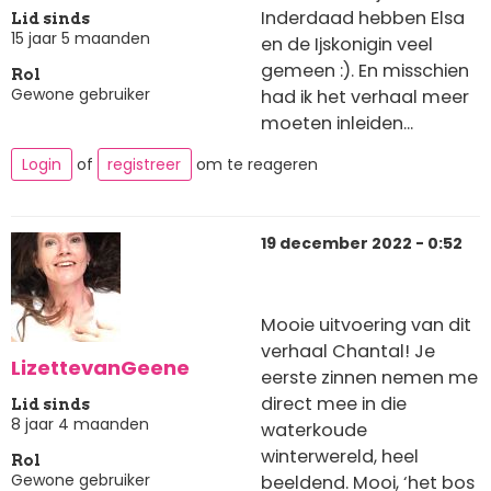
Inderdaad hebben Elsa
Lid sinds
15 jaar 5 maanden
en de Ijskonigin veel
gemeen :). En misschien
Rol
Gewone gebruiker
had ik het verhaal meer
moeten inleiden...
Login
of
registreer
om te reageren
19 december 2022 - 0:52
Mooie uitvoering van dit
verhaal Chantal! Je
LizettevanGeene
eerste zinnen nemen me
direct mee in die
Lid sinds
8 jaar 4 maanden
waterkoude
winterwereld, heel
Rol
Gewone gebruiker
beeldend. Mooi, ‘het bos