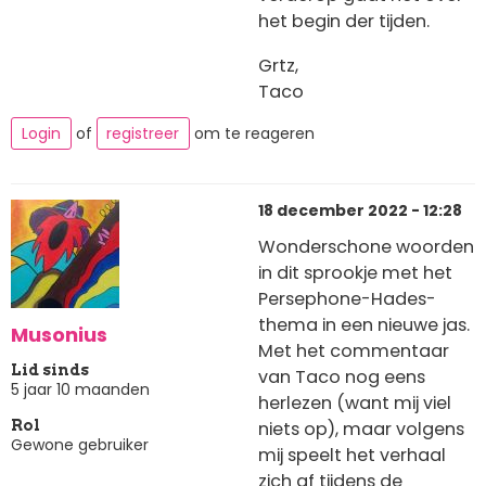
het begin der tijden.
Grtz,
Taco
Login
of
registreer
om te reageren
18 december 2022 - 12:28
Wonderschone woorden
in dit sprookje met het
Persephone-Hades-
thema in een nieuwe jas.
Musonius
Met het commentaar
Lid sinds
van Taco nog eens
5 jaar 10 maanden
herlezen (want mij viel
niets op), maar volgens
Rol
Gewone gebruiker
mij speelt het verhaal
zich af tijdens de