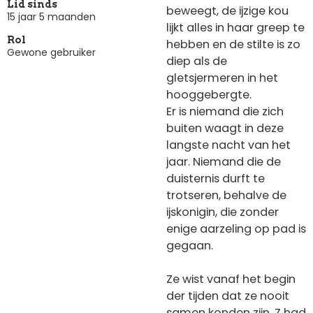
Lid sinds
beweegt, de ijzige kou
15 jaar 5 maanden
lijkt alles in haar greep te
Rol
hebben en de stilte is zo
Gewone gebruiker
diep als de
gletsjermeren in het
hooggebergte.
Er is niemand die zich
buiten waagt in deze
langste nacht van het
jaar. Niemand die de
duisternis durft te
trotseren, behalve de
ijskonigin, die zonder
enige aarzeling op pad is
gegaan.
Ze wist vanaf het begin
der tijden dat ze nooit
samen konden zijn. Z had