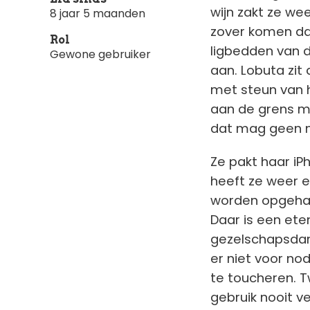
wijn zakt ze we
8 jaar 5 maanden
zover komen da
Rol
ligbedden van d
Gewone gebruiker
aan. Lobuta zit 
met steun van 
aan de grens m
dat mag geen 
Ze pakt haar i
heeft ze weer e
worden opgehaal
Daar is een ete
gezelschapsdame
er niet voor no
te toucheren. T
gebruik nooit v