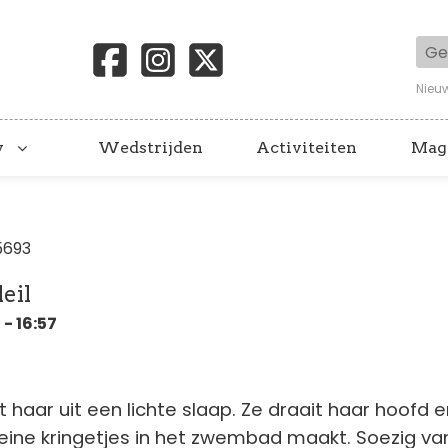
Geb
Nieu
y
Wedstrijden
Activiteiten
Mag
5693
eil
- 16:57
 haar uit een lichte slaap. Ze draait haar hoofd e
eine kringetjes in het zwembad maakt. Soezig va