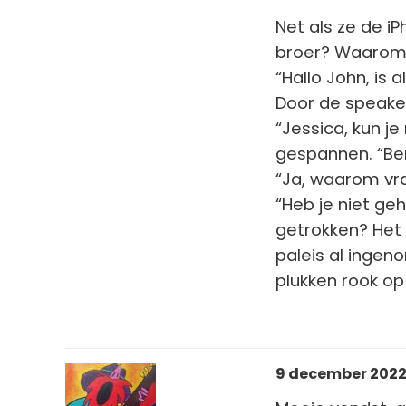
Net als ze de i
broer? Waarom 
“Hallo John, is a
Door de speaker 
“Jessica, kun j
gespannen. “Ben
“Ja, waarom vra
“Heb je niet ge
getrokken? Het 
paleis al ingeno
plukken rook op
9 december 2022 