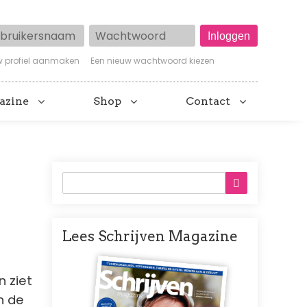
ruikersnaam
Wachtwoord
w profiel aanmaken
Een nieuw wachtwoord kiezen
azine
Shop
Contact
Lees Schrijven Magazine
Afbeelding
n ziet
n de