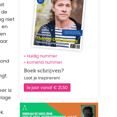
it
 de
g niet
e en
een
aar
» Huidig nummer
vond
»
komend nummer
Boek schrijven?
ngt.
Laat je inspireren!
1e jaar vanaf € 21,50
er is
elage
;
ek.