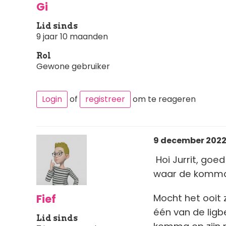
Gi
Lid sinds
9 jaar 10 maanden
Rol
Gewone gebruiker
Login
of
registreer
om te reageren
9 december 2022 
Hoi Jurrit, goe
waar de komma 
Fief
Mocht het ooit
één van de lig
Lid sinds