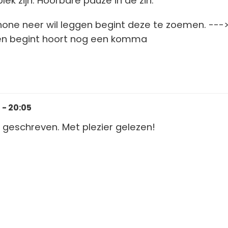
ek zijn. Hoorbare pauze in de zin.
Phone neer wil leggen begint deze te zoemen. ---
en begint hoort nog een komma
- 20:05
ot geschreven. Met plezier gelezen!