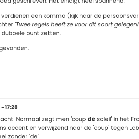
oed geschreven. Het eindigt heel spannend.
n verdienen een komma (kijk naar de persoonsv
chter '
Twee regels heeft ze voor dit soort gelege
n dubbele punt zetten.
i gevonden.
- 17:28
edacht. Normaal zegt men 'coup
de
soleil' in het Fr
ns accent en verwijzend naar de 'coup' tegen Lo
el zonder 'de'.