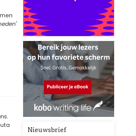
ormen
nheden
'
ans.
buta
Nieuwsbrief