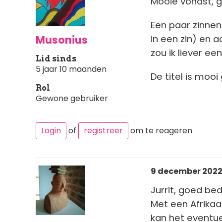
Mooie vondst, g
Een paar zinne
Musonius
in een zin) en a
zou ik liever ee
Lid sinds
5 jaar 10 maanden
De titel is moo
Rol
Gewone gebruiker
Login
of
registreer
om te reageren
9 december 2022 
Jurrit, goed b
Met een Afrikaa
kan het eventue