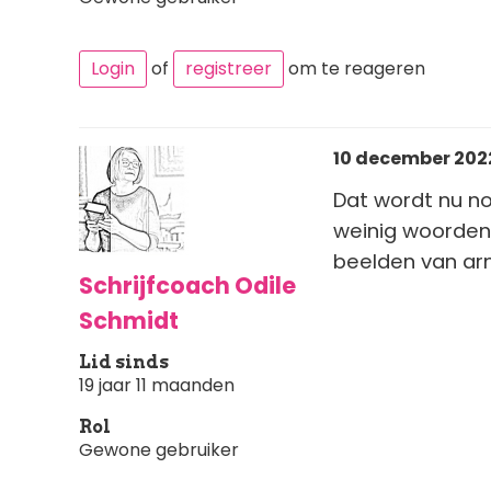
Login
of
registreer
om te reageren
10 december 2022 
Dat wordt nu no
weinig woorden
beelden van ar
Schrijfcoach Odile
Schmidt
Lid sinds
19 jaar 11 maanden
Rol
Gewone gebruiker