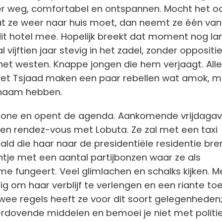
er weg, comfortabel en ontspannen. Mocht het oo
t ze weer naar huis moet, dan neemt ze één van
it hotel mee. Hopelijk breekt dat moment nog lan
al vijftien jaar stevig in het zadel, zonder oppositi
het westen. Knappe jongen die hem verjaagt. All
et Tsjaad maken een paar rebellen wat amok, m
naam hebben.
Phone en opent de agenda. Aankomende vrijdaga
en rendez-vous met Lobuta. Ze zal met een taxi
d die haar naar de presidentiële residentie bre
ntje met een aantal partijbonzen waar ze als
 fungeert. Veel glimlachen en schalks kijken. Me
dig om haar verblijf te verlengen en een riante to
wee regels heeft ze voor dit soort gelegenheden
erdovende middelen en bemoei je niet met politi