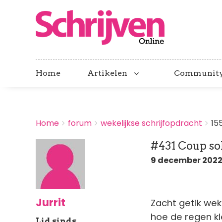
Home
Artikelen
Communit
BREADCRUMBS
Home
forum
wekelijkse schrijfopdracht
15
You
are
#431 Coup sol
here:
9 december 2022 
Jurrit
Zacht getik wekt
hoe de regen kl
Lid sinds