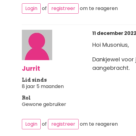
Login
of
registreer
om te reageren
11 december 2022
Hoi Musonius,
Dankjewel voor 
Jurrit
aangebracht.
Lid sinds
8 jaar 5 maanden
Rol
Gewone gebruiker
Login
of
registreer
om te reageren