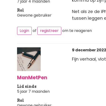
komma op zijn pl
7 jaar 4 maanden
Rol
Net als ze de i
Gewone gebruiker
tussen leggen 
Login
of
registreer
om te reageren
9 december 2022 
Fijn verhaal, vl
ManMetPen
Lid sinds
5 jaar 7 maanden
Rol
Gewone gebruiker