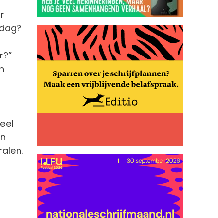
r
ddag?
r?”
n
ieel
en
ralen.