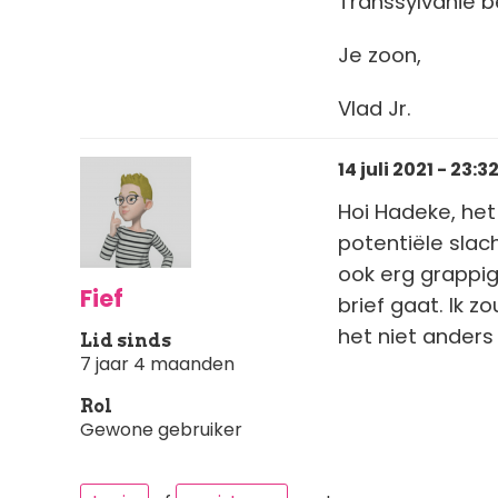
Transsylvanië be
Je zoon,
Vlad Jr.
14 juli 2021 - 23:3
Hoi Hadeke, het
potentiële slac
ook erg grappig
Fief
brief gaat. Ik z
het niet anders
Lid sinds
7 jaar 4 maanden
Rol
Gewone gebruiker