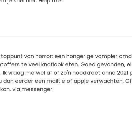
n je snel hier.
Help me!
2
 toppunt van horror: een hongerige vampier omda
htoffers te veel knoflook eten. Goed gevonden, eig
. Ik vraag me wel af of zo'n noodkreet anno 2021 
ou dan eerder een mailtje of appje verwachten. Of,
 kan, via messenger.