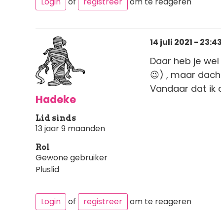
Login
of
registreer
om te reageren
14 juli 2021 - 23:4
Daar heb je wel
😉) , maar dach
Vandaar dat ik 
Hadeke
Lid sinds
13 jaar 9 maanden
Rol
Gewone gebruiker
Pluslid
Login
of
registreer
om te reageren