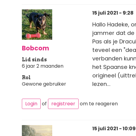
15 juli 2021 - 9:28
Hallo Hadeke, or
jammer dat de c
Pas als je Dracu
Bobcom
teveel een "dea
verbanden kunn
Lid sinds
6 jaar 2 maanden
het Spaanse kn
origineel (uitt
Rol
lezen...
Gewone gebruiker
Login
of
registreer
om te reageren
15 juli 2021 - 10:09