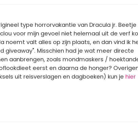
igineel type horrorvakantie van Dracula jr. Beetje
lou voor mijn gevoel niet helemaal uit de verf k
la noemt valt alles op zijn plaats, en dan vind ik h
d giveaway". Misschien had je wat meer directe
en aanbrengen, zoals mondmaskers / hoektand
oflookdieet eerst en daarna de honger? Overigen
reksels uit reisverslagen en dagboeken) kun je
hier