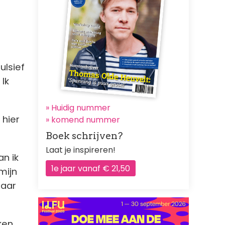
ulsief
 Ik
» Huidig nummer
 hier
»
komend nummer
Boek schrijven?
Laat je inspireren!
n ik
1e jaar vanaf € 21,50
mijn
naar
ken,