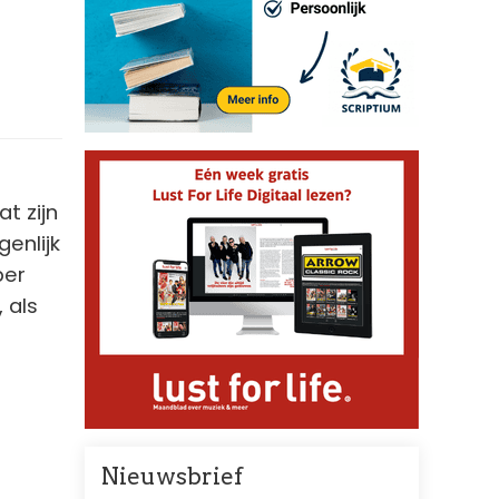
t zijn
enlijk
per
 als
Nieuwsbrief