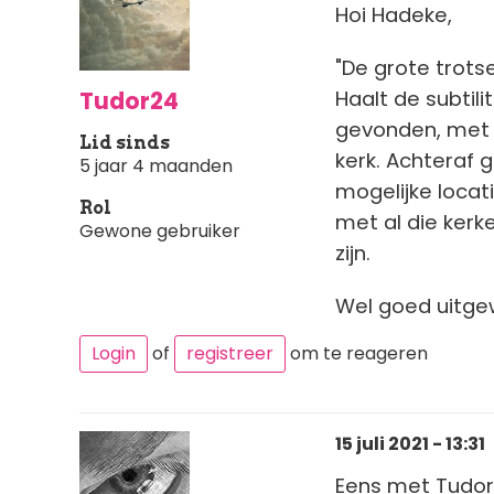
Hoi Hadeke,
"De grote trots
Tudor24
Haalt de subtili
gevonden, met d
Lid sinds
kerk. Achteraf 
5 jaar 4 maanden
mogelijke locat
Rol
met al die kerk
Gewone gebruiker
zijn.
Wel goed uitgew
Login
of
registreer
om te reageren
15 juli 2021 - 13:31
Eens met Tudor,