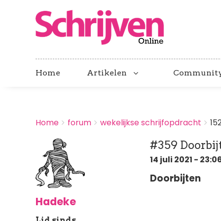
Home
Artikelen
Communit
BREADCRUMBS
Home
forum
wekelijkse schrijfopdracht
15
You
are
#359 Doorbij
here:
14 juli 2021 - 23:0
Doorbijten
Hadeke
Lid sinds