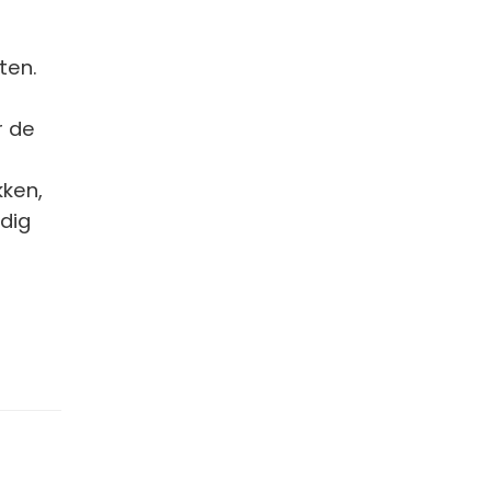
ten.
r de
kken,
adig