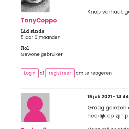
Knap verhaal, 
TonyCoppo
Lid sinds
5 jaar 6 maanden
Rol
Gewone gebruiker
Login
of
registreer
om te reageren
15 juli 2021 - 14:44
Graag gelezen e
heerlijk op zjin p