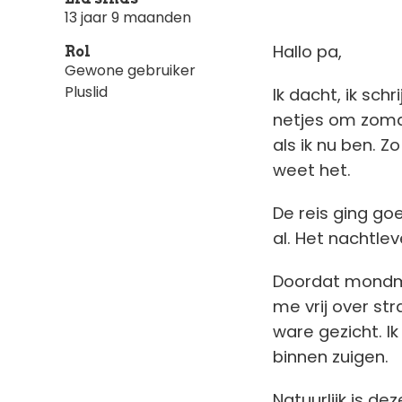
Madrid, 
13 jaar 9 maanden
Hallo pa,
Rol
Gewone gebruiker
Pluslid
Ik dacht, ik sch
netjes om zomaa
als ik nu ben. Z
weet het.
De reis ging goe
al. Het nachtle
Doordat mondmas
me vrij over st
ware gezicht. Ik
binnen zuigen.
Natuurlijk is de