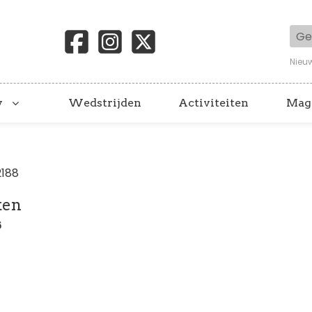
Geb
Nieu
y
Wedstrijden
Activiteiten
Mag
2188
ten
6