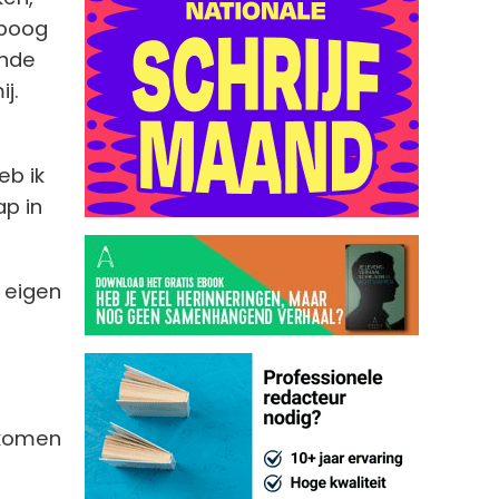
 boog
ende
j.
eb ik
p in
p eigen
e komen