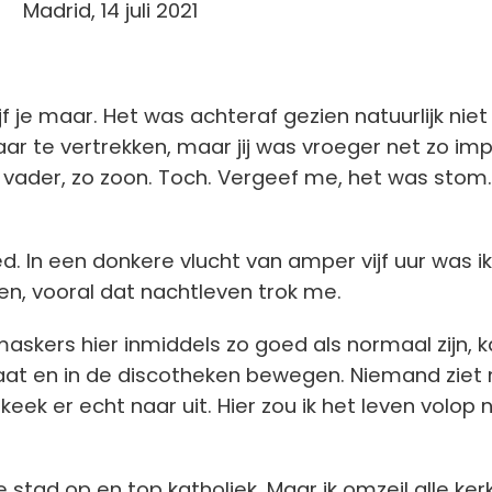
14 juli 2021
rijf je maar. Het was achteraf gezien natuurlijk niet
r te vertrekken, maar jij was vroeger net zo imp
o vader, zo zoon. Toch. Vergeef me, het was stom.
d. In een donkere vlucht van amper vijf uur was ik
ven, vooral dat nachtleven trok me.
kers hier inmiddels zo goed als normaal zijn, ka
raat en in de discotheken bewegen. Niemand ziet 
 keek er echt naar uit. Hier zou ik het leven volop 
ze stad op en top katholiek. Maar ik omzeil alle ker