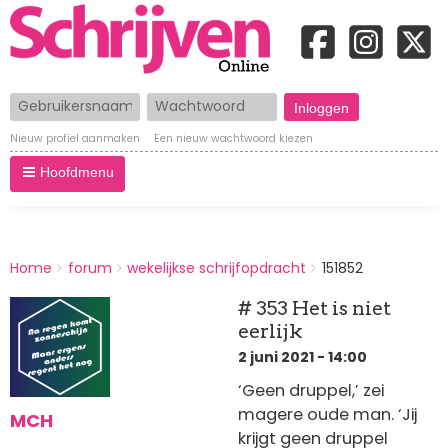
Gebruikersnaam
Wachtwoord
Nieuw profiel aanmaken
Een nieuw wachtwoord kiezen
Hoofdmenu
BREADCRUMBS
Home
forum
wekelijkse schrijfopdracht
151852
You
are
# 353 Het is niet
here:
eerlijk
2 juni 2021 - 14:00
‘Geen druppel,’ zei
magere oude man. ‘Jij
MCH
krijgt geen druppel