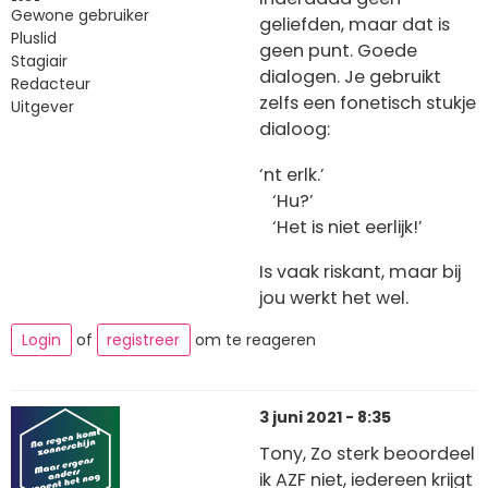
Gewone gebruiker
geliefden, maar dat is
Pluslid
geen punt. Goede
Stagiair
dialogen. Je gebruikt
Redacteur
zelfs een fonetisch stukje
Uitgever
dialoog:
‘nt erlk.’
‘Hu?’
‘Het is niet eerlijk!’
Is vaak riskant, maar bij
jou werkt het wel.
Login
of
registreer
om te reageren
3 juni 2021 - 8:35
Tony, Zo sterk beoordeel
ik AZF niet, iedereen krijgt