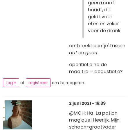
geen maat
houdt, dit
geldt voor
eten en zeker
voor de drank
ontbreekt een 'je' tussen
dat
en
geen
.
aperitiefje na de
maaltijd = degustiefje?
Login
of
registreer
om te reageren
2 juni 2021 - 16:39
@MCH: Ha! La potion
magique! Heerlijk. Mijn
schoon-grootvader