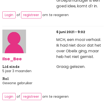
Groepsmanager is een
goed idee, komt d'r in.
Login
of
registreer
om te reageren
6 juni 2021 - 9:02
MCH, een mooi verhaal.
Ik had niet door dat het
over Obelix ging, maar
heb het niet gemist.
Ilse_Bee
Graag gelezen.
Lid sinds
5 jaar 3 maanden
Rol
Gewone gebruiker
Login
of
registreer
om te reageren