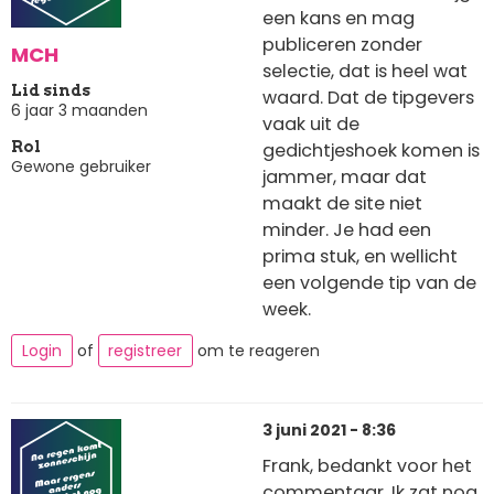
een kans en mag
publiceren zonder
MCH
selectie, dat is heel wat
Lid sinds
waard. Dat de tipgevers
6 jaar 3 maanden
vaak uit de
gedichtjeshoek komen is
Rol
Gewone gebruiker
jammer, maar dat
maakt de site niet
minder. Je had een
prima stuk, en wellicht
een volgende tip van de
week.
Login
of
registreer
om te reageren
3 juni 2021 - 8:36
Frank, bedankt voor het
commentaar. Ik zat nog