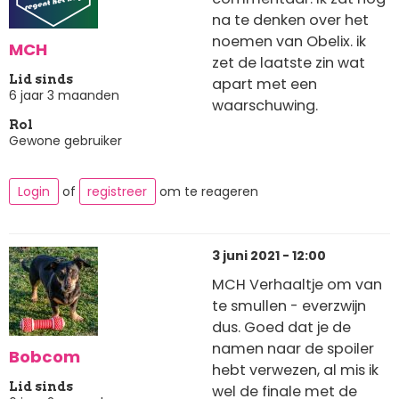
na te denken over het
noemen van Obelix. ik
MCH
zet de laatste zin wat
Lid sinds
apart met een
6 jaar 3 maanden
waarschuwing.
Rol
Gewone gebruiker
Login
of
registreer
om te reageren
3 juni 2021 - 12:00
MCH Verhaaltje om van
te smullen - everzwijn
dus. Goed dat je de
namen naar de spoiler
Bobcom
hebt verwezen, al mis ik
Lid sinds
wel de finale met de