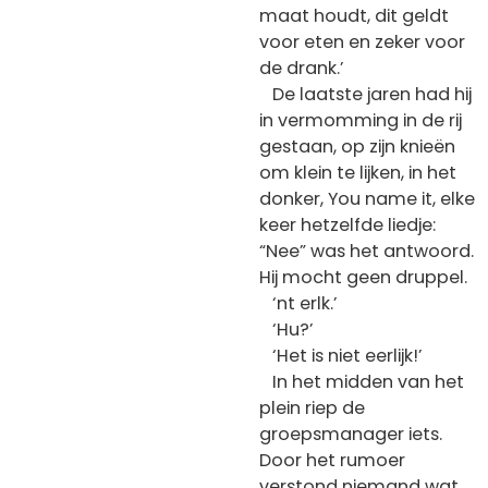
maat houdt, dit geldt
voor eten en zeker voor
de drank.’
De laatste jaren had hij
in vermomming in de rij
gestaan, op zijn knieën
om klein te lijken, in het
donker, You name it, elke
keer hetzelfde liedje:
“Nee” was het antwoord.
Hij mocht geen druppel.
‘nt erlk.’
‘Hu?’
‘Het is niet eerlijk!’
In het midden van het
plein riep de
groepsmanager iets.
Door het rumoer
verstond niemand wat