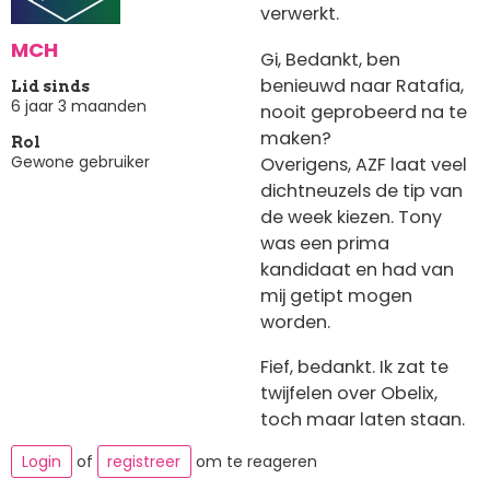
verwerkt.
MCH
Gi, Bedankt, ben
benieuwd naar Ratafia,
Lid sinds
6 jaar 3 maanden
nooit geprobeerd na te
maken?
Rol
Gewone gebruiker
Overigens, AZF laat veel
dichtneuzels de tip van
de week kiezen. Tony
was een prima
kandidaat en had van
mij getipt mogen
worden.
Fief, bedankt. Ik zat te
twijfelen over Obelix,
toch maar laten staan.
Login
of
registreer
om te reageren