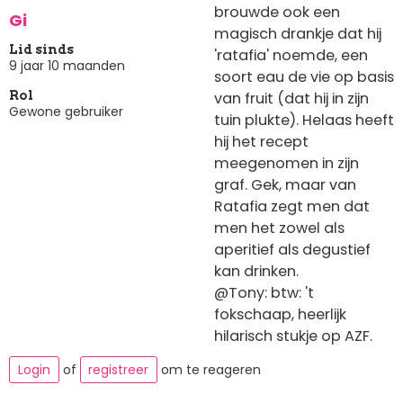
brouwde ook een
Gi
magisch drankje dat hij
Lid sinds
'ratafia' noemde, een
9 jaar 10 maanden
soort eau de vie op basis
van fruit (dat hij in zijn
Rol
Gewone gebruiker
tuin plukte). Helaas heeft
hij het recept
meegenomen in zijn
graf. Gek, maar van
Ratafia zegt men dat
men het zowel als
aperitief als degustief
kan drinken.
@Tony: btw: 't
fokschaap, heerlijk
hilarisch stukje op AZF.
Login
of
registreer
om te reageren