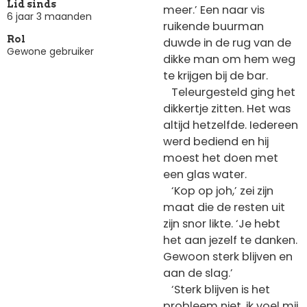
Lid sinds
meer.’ Een naar vis
6 jaar 3 maanden
ruikende buurman
Rol
duwde in de rug van de
Gewone gebruiker
dikke man om hem weg
te krijgen bij de bar.
Teleurgesteld ging het
dikkertje zitten. Het was
altijd hetzelfde. Iedereen
werd bediend en hij
moest het doen met
een glas water.
‘Kop op joh,’ zei zijn
maat die de resten uit
zijn snor likte. ‘Je hebt
het aan jezelf te danken.
Gewoon sterk blijven en
aan de slag.’
‘Sterk blijven is het
probleem niet, ik voel mij