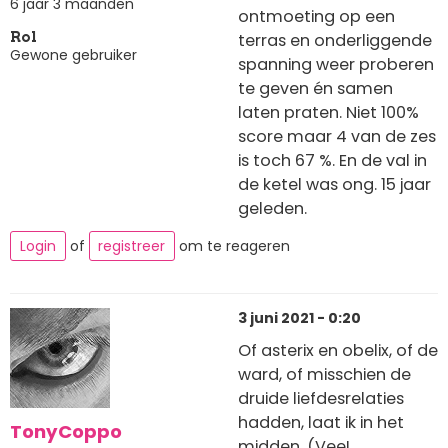
6 jaar 3 maanden
ontmoeting op een
terras en onderliggende
Rol
Gewone gebruiker
spanning weer proberen
te geven én samen
laten praten. Niet 100%
score maar 4 van de zes
is toch 67 %. En de val in
de ketel was ong. 15 jaar
geleden.
Login
of
registreer
om te reageren
3 juni 2021 - 0:20
Of asterix en obelix, of de
ward, of misschien de
druide liefdesrelaties
hadden, laat ik in het
TonyCoppo
midden. (VeeL