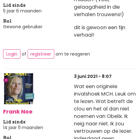
Lid sinds
gelaagdheid in die
5 jaar 6 maanden
verhalen trouwens!)
Rol
Gewone gebruiker
dit is gewoon een fijn
verhaal!
Login
of
registreer
om te reageren
3 juni 2021 - 8:07
Wat een originele
invalshoek MCH. Leuk om
te lezen. Wat betreft de
clou en het al dan niet
Frank Noe
noemen van Obelix. Ik
Lid sinds
neig naar niet. Ik zou
14 jaar 11 maanden
vertrouwen op de lezer.
Inderdaad geen
Rol