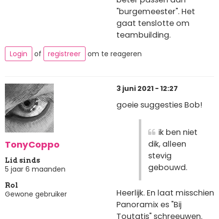
"burgemeester". Het
gaat tenslotte om
teambuilding.
Login
of
registreer
om te reageren
3 juni 2021 - 12:27
goeie suggesties Bob!
ik ben niet
TonyCoppo
dik, alleen
stevig
Lid sinds
gebouwd.
5 jaar 6 maanden
Rol
Heerlijk. En laat misschien
Gewone gebruiker
Panoramix es "Bij
Toutatis" schreeuwen.