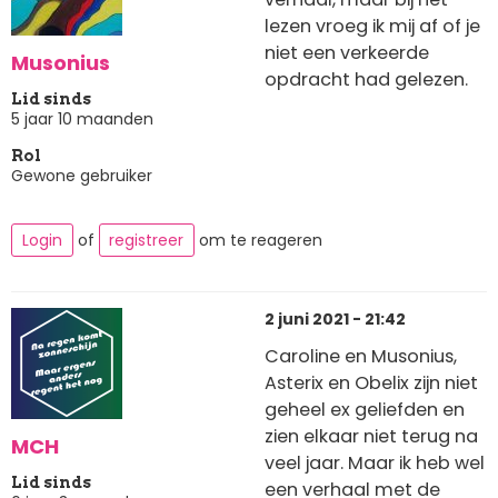
lezen vroeg ik mij af of je
niet een verkeerde
Musonius
opdracht had gelezen.
Lid sinds
5 jaar 10 maanden
Rol
Gewone gebruiker
Login
of
registreer
om te reageren
2 juni 2021 - 21:42
Caroline en Musonius,
Asterix en Obelix zijn niet
geheel ex geliefden en
zien elkaar niet terug na
MCH
veel jaar. Maar ik heb wel
Lid sinds
een verhaal met de