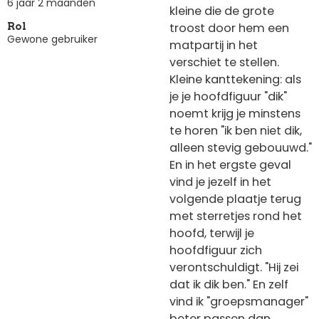
6 jaar 2 maanden
kleine die de grote
troost door hem een
Rol
Gewone gebruiker
matpartij in het
verschiet te stellen.
Kleine kanttekening: als
je je hoofdfiguur "dik"
noemt krijg je minstens
te horen "ik ben niet dik,
alleen stevig gebouuwd."
En in het ergste geval
vind je jezelf in het
volgende plaatje terug
met sterretjes rond het
hoofd, terwijl je
hoofdfiguur zich
verontschuldigt. "Hij zei
dat ik dik ben." En zelf
vind ik "groepsmanager"
beter passen dan