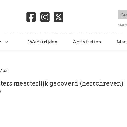
Geb
Nieu
y
Wedstrijden
Activiteiten
Mag
1753
ters meesterlijk gecoverd (herschreven)
9