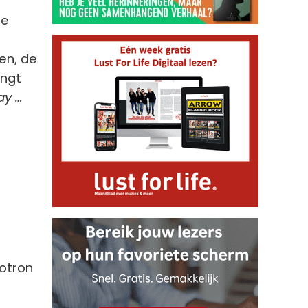
de
len, de
engt
ay …
lotron