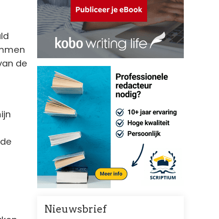
ld
temmen
van de
ijn
 de
Nieuwsbrief