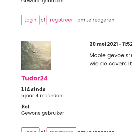
Gewone gebruiker
Login
of
registreer
om te reageren
20 mei 2021 - 11:5
Mooie gevoelsr
wie de coverarti
Tudor24
Lid sinds
5 jaar 4 maanden
Rol
Gewone gebruiker