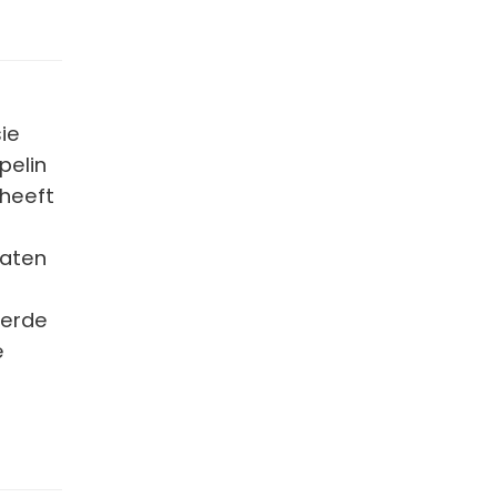
ie
pelin
 heeft
laten
derde
e