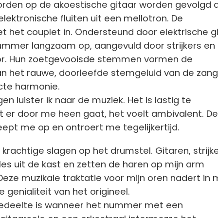
orden op de akoestische gitaar worden gevolgd 
lektronische fluiten uit een mellotron. De
t het couplet in. Ondersteund door elektrische g
ummer langzaam op, aangevuld door strijkers en
or. Hun zoetgevooisde stemmen vormen de
n het rauwe, doorleefde stemgeluid van de zang
cte harmonie.
n luister ik naar de muziek. Het is lastig te
 er door me heen gaat, het voelt ambivalent. De
pt me op en ontroert me tegelijkertijd.
 krachtige slagen op het drumstel. Gitaren, strijk
lles uit de kast en zetten de haren op mijn arm
Deze muzikale traktatie voor mijn oren nadert in m
e genialiteit van het origineel.
 gedeelte is wanneer het nummer met een