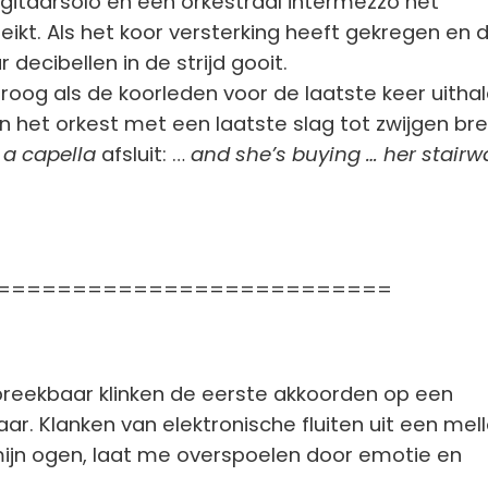
gitaarsolo en een orkestraal intermezzo het
ikt. Als het koor versterking heeft gekregen en 
 decibellen in de strijd gooit.
droog als de koorleden voor de laatste keer uitha
het orkest met een laatste slag tot zwijgen br
s
a capella
afsluit: …
and she’s buying … her stairw
==========================
breekbaar klinken de eerste akkoorden op een
aar. Klanken van elektronische fluiten uit een mel
t mijn ogen, laat me overspoelen door emotie en