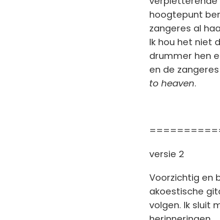
verpletterende 
hoogtepunt bere
zangeres al haar
Ik hou het niet 
drummer hen en 
en de zangere
to heaven
.
==========
versie 2
Voorzichtig en 
akoestische git
volgen. Ik slui
herinneringen.