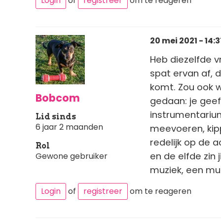
Login
of
registreer
om te reageren
20 mei 2021 - 14:3
Heb diezelfde v
spat ervan af, d
komt. Zou ook w
Bobcom
gedaan: je geef
instrumentarium
Lid sinds
6 jaar 2 maanden
meevoeren, kipp
redelijk op de 
Rol
en de elfde zin 
Gewone gebruiker
muziek, een mu
Login
of
registreer
om te reageren