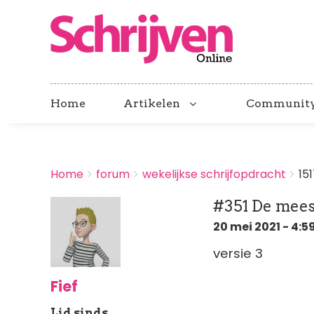
Home
Artikelen
Communit
BREADCRUMBS
Home
forum
wekelijkse schrijfopdracht
15
You
are
#351 De mees
here:
20 mei 2021 - 4:5
versie 3
Fief
Lid sinds