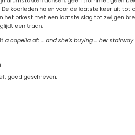
ijn drumstokken dansen; geen trommel, geen be
. De koorleden halen voor de laatste keer uit tot 
het orkest met een laatste slag tot zwijgen bre
lijdt een traan.
it
a capella
af: …
and she’s buying … her stairway 
4
ef, goed geschreven.