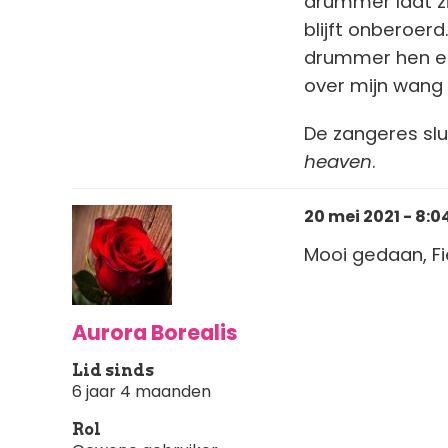
drummer laat z
blijft onberoerd
drummer hen en 
over mijn wang g
De zangeres slu
heaven
.
20 mei 2021 - 8:0
Mooi gedaan, Fi
Aurora Borealis
Lid sinds
6 jaar 4 maanden
Rol