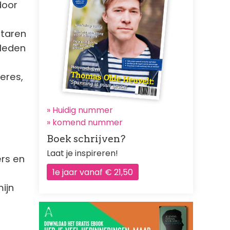
door
itaren
 leden
eres,
» Huidig nummer
»
komend nummer
Boek schrijven?
Laat je inspireren!
ers en
1e jaar vanaf € 21,50
ijn