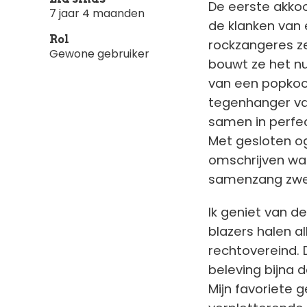
De eerste akko
7 jaar 4 maanden
de klanken van e
Rol
rockzangeres ze
Gewone gebruiker
bouwt ze het n
van een popko
tegenhanger va
samen in perfe
Met gesloten oge
omschrijven wat
samenzang zwee
Ik geniet van de
blazers halen a
rechtovereind. 
beleving bijna d
Mijn favoriete