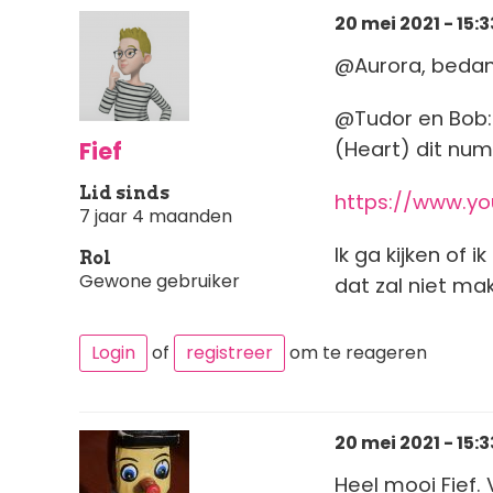
20 mei 2021 - 15:3
@Aurora, bedan
@Tudor en Bob: 
Fief
(Heart) dit num
Lid sinds
https://www.y
7 jaar 4 maanden
Ik ga kijken of 
Rol
Gewone gebruiker
dat zal niet mak
Login
of
registreer
om te reageren
20 mei 2021 - 15:3
Heel mooi Fief. 