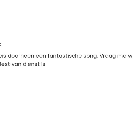
2
eis doorheen een fantastische song. Vraag me we
est van dienst is.