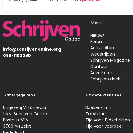
Afbeelding
Menu
Nieuws
Forum
Activiteiten
info@schrijvenonline.org
Wedstrijden
088-1102090
Schrijven Magazine
Contact
Adverteren
Schrijven deelt
Adresgegevens
Andere websites
Uitgeverij Virtùmedia
Boekenkrant
t.a.v. Schrijven Online
Tekstblad
Postbus 595
Tijd voor Tijdschriften
3700 AN Zeist
Tijd voor Voordeel
Nederland