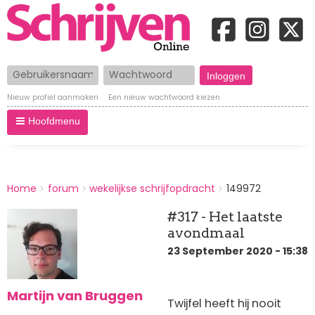
Gebruikersnaam
Wachtwoord
Nieuw profiel aanmaken
Een nieuw wachtwoord kiezen
Hoofdmenu
BREADCRUMBS
Home
forum
wekelijkse schrijfopdracht
149972
You
are
#317 - Het laatste
here:
avondmaal
23 September 2020 - 15:38
Martijn van Bruggen
Twijfel heeft hij nooit