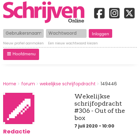
Gebruikersnaam
Wachtwoord
Nieuw profiel aanmaken
Een nieuw wachtwoord kiezen
Hoofdmenu
BREADCRUMBS
Home
forum
wekelijkse schrijfopdracht
149446
You
are
Wekelijkse
here:
schrijfopdracht
#306 - Out of the
box
7 juli 2020 - 10:00
Redactie