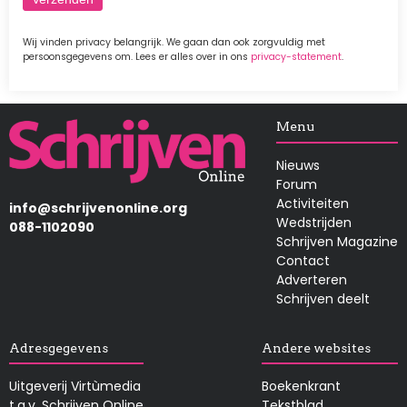
Wij vinden privacy belangrijk. We gaan dan ook zorgvuldig met
persoonsgegevens om. Lees er alles over in ons
privacy-statement
.
Afbeelding
Menu
Nieuws
Forum
Activiteiten
info@schrijvenonline.org
Wedstrijden
088-1102090
Schrijven Magazine
Contact
Adverteren
Schrijven deelt
Adresgegevens
Andere websites
Uitgeverij Virtùmedia
Boekenkrant
t.a.v. Schrijven Online
Tekstblad