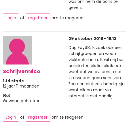
was om hem de bons te
geven.
Login
of
registreer
om te reageren
29 oktober 2019 - 15:13
Dag Edy68, Ik zoek ook een
schrijfgroepen en woon
vlakbij Arnhem. Ik wil mij best
aansluiten als lid, als ik ook
SchrijvenNico
weet dat we bv. eerst met
z'n tweeën gaan schrijven.
Lid sinds
Een een plek zou handig zijn,
12 jaar 11 maanden
want alleen maar via
internet is niet handig.
Rol
Gewone gebruiker
Login
of
registreer
om te reageren