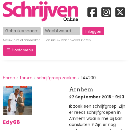
Gebruikersnaam
Wachtwoord
Nieuw profiel aanmaken
Een nieuw wachtwoord kiezen
Hoofdmenu
BREADCRUMBS
Home
forum
schrijfgroep zoeken
144200
You
are
Arnhem
here:
27 September 2018 - 9:23
Ik zoek een schrijfgroep. Zijn
er reeds schrijfgroepen in
Arnhem waar ik me bij kan
Edy68
aansluiten ? Zijn er nog