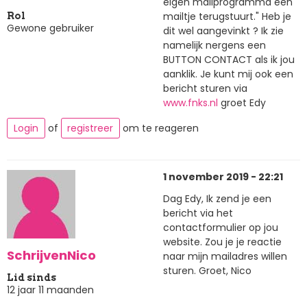
eigen mailprogramma een
mailtje terugstuurt." Heb je
Rol
Gewone gebruiker
dit wel aangevinkt ? Ik zie
namelijk nergens een
BUTTON CONTACT als ik jou
aanklik. Je kunt mij ook een
bericht sturen via
www.fnks.nl
groet Edy
Login
of
registreer
om te reageren
1 november 2019 - 22:21
Dag Edy, Ik zend je een
bericht via het
contactformulier op jou
website. Zou je je reactie
SchrijvenNico
naar mijn mailadres willen
sturen. Groet, Nico
Lid sinds
12 jaar 11 maanden