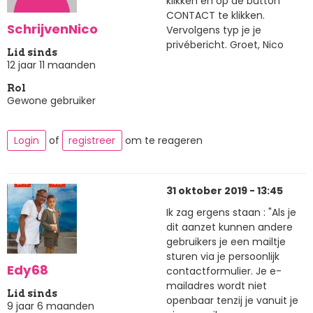
klikken en op de button
CONTACT te klikken.
SchrijvenNico
Vervolgens typ je je
privébericht. Groet, Nico
Lid sinds
12 jaar 11 maanden
Rol
Gewone gebruiker
Login
of
registreer
om te reageren
31 oktober 2019 - 13:45
Ik zag ergens staan : "Als je
dit aanzet kunnen andere
gebruikers je een mailtje
sturen via je persoonlijk
Edy68
contactformulier. Je e-
mailadres wordt niet
Lid sinds
openbaar tenzij je vanuit je
9 jaar 6 maanden