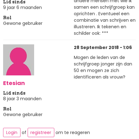
andere mensen met wie ik
Lid sinds
samen een schrijfgroep kan
9 jaar 6 maanden
oprichten . Eventueel een
Rol
combinatie van schrijven en
Gewone gebruiker
illustreren. Ik tekenen en
schilder ook: ***
28 September 2018 - 1:06
Mogen de leden van de
schrijfgroep jonger zijn dan
50 en mogen ze zich
identificeren als vrouw?
Etesian
Lid sinds
8 jaar 3 maanden
Rol
Gewone gebruiker
Login
of
registreer
om te reageren