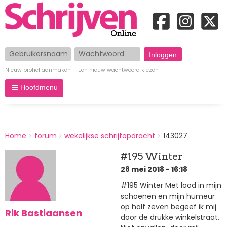
Gebruikersnaam
Wachtwoord
Nieuw profiel aanmaken
Een nieuw wachtwoord kiezen
Hoofdmenu
BREADCRUMBS
Home
forum
wekelijkse schrijfopdracht
143027
You
are
#195 Winter
here:
28 mei 2018 - 16:18
#195 Winter Met lood in mijn
schoenen en mijn humeur
op half zeven begeef ik mij
Rik Bastiaansen
door de drukke winkelstraat.