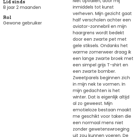
Niet opvallen, door mij
Lid sinds
inmiddels tot kunst
8 jaar 2 maanden
verheven. Mijn gezicht gaat
Rol
half verscholen achter een
Gewone gebruiker
aviator-zonnebril en mijn
haargrens wordt bedekt
door een zwarte pet met
gele stiksels. Ondanks het
warme zomerweer draag ik
een lange zwarte broek met
een simpel grijs T-shirt en
een zwarte bomber.
Zweetparels beginnen zich
in mijn nek te vormen. In
mijn gedachten is het
winter. Dat is eigenlijk altijd
al zo geweest. Mijn
emotieloze bestaan maakt
me geschikt voor taken die
een normaal mens niet
zonder gewetenswroeging
uit zou kunnen voeren. De