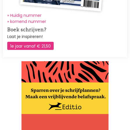
» Huidig nummer
»
komend nummer
Boek schrijven?
Laat je inspireren!
1e jaar vanaf € 21,50