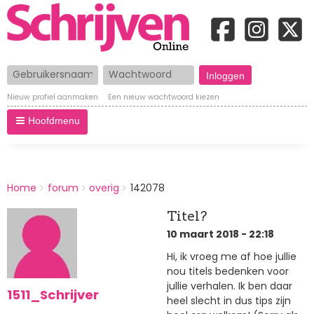
Gebruikersnaam
Wachtwoord
Nieuw profiel aanmaken
Een nieuw wachtwoord kiezen
Hoofdmenu
BREADCRUMBS
Home
forum
overig
142078
You
are
Titel?
here:
10 maart 2018 - 22:18
Hi, ik vroeg me af hoe jullie
nou titels bedenken voor
jullie verhalen. Ik ben daar
1511_Schrijver
heel slecht in dus tips zijn