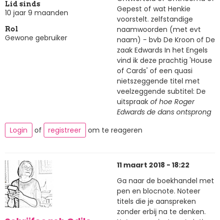
Lid sinds
Gepest of wat Henkie
10 jaar 9 maanden
voorstelt. zelfstandige
naamwoorden (met evt
Rol
Gewone gebruiker
naam) - bvb De Kroon of De
zaak Edwards In het Engels
vind ik deze prachtig 'House
of Cards' of een quasi
nietszeggende titel met
veelzeggende subtitel: De
uitspraak
of hoe Roger
Edwards de dans ontsprong
Login
of
registreer
om te reageren
11 maart 2018 - 18:22
Ga naar de boekhandel met
pen en blocnote. Noteer
titels die je aanspreken
zonder erbij na te denken.