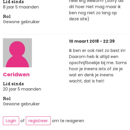
heel erg welkom! (Sorry als
Lid sinds
dit hoer niet mag maar ik
8 jaar 5 maanden
ben nog niet zo lang op
Rol
deze site)
Gewone gebruiker
10 maart 2018 - 22:39
Ik ben er ook niet zo best in!
Daarom heb ik altijd een
opschrijfboekje bij me. Soms
hoor je ineens iets of zie je
Ceridwen
wat en denk je ineens:
wacht, dat is het!
Lid sinds
20 jaar 5 maanden
Rol
Gewone gebruiker
Login
of
registreer
om te reageren