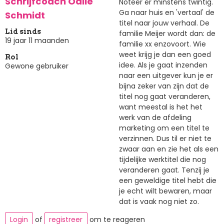
Schrijfcoach Odile
Noteer er minstens twintig.
Ga naar huis en 'vertaal' de
Schmidt
titel naar jouw verhaal. De
Lid sinds
familie Meijer wordt dan: de
19 jaar 11 maanden
familie xx enzovoort. Wie
weet krijg je dan een goed
Rol
idee. Als je gaat inzenden
Gewone gebruiker
naar een uitgever kun je er
bijna zeker van zijn dat de
titel nog gaat veranderen,
want meestal is het het
werk van de afdeling
marketing om een titel te
verzinnen. Dus til er niet te
zwaar aan en zie het als een
tijdelijke werktitel die nog
veranderen gaat. Tenzij je
een geweldige titel hebt die
je echt wilt bewaren, maar
dat is vaak nog niet zo.
Login
of
registreer
om te reageren