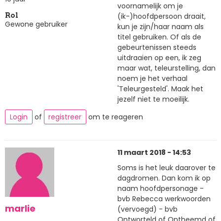
voornamelijk om je
(ik-)hoofdpersoon draait,
Rol
Gewone gebruiker
kun je zijn/haar naam als
titel gebruiken. Of als de
gebeurtenissen steeds
uitdraaien op een, ik zeg
maar wat, teleurstelling, dan
noem je het verhaal
'Teleurgesteld'. Maak het
jezelf niet te moeilijk.
Login
of
registreer
om te reageren
11 maart 2018 - 14:53
Soms is het leuk daarover te
dagdromen. Dan kom ik op
naam hoofdpersonage -
bvb Rebecca werkwoorden
marlie
(vervoegd) - bvb
Ontworteld of Ontheemd of