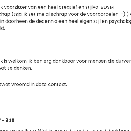
k voorzitter van een heel creatief en stijlvol BDSM
ap (tsja, ik zet me al schrap voor de vooroordelen :-) )
in doorheen de decennia een heel eigen stijl en psycholo
ld.
iek is welkom, ik ben erg dankbaar voor mensen die durve
at ze denken.
etwat vreemd in deze context.
- 9:10
 voor uw welkom. Wat is vreemd aan het woord dankbaar 