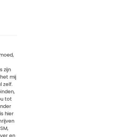
 moed,
 zijn
het mij
 zelf.
inden,
u tot
onder
s hier
hrijven
DSM,
jver en