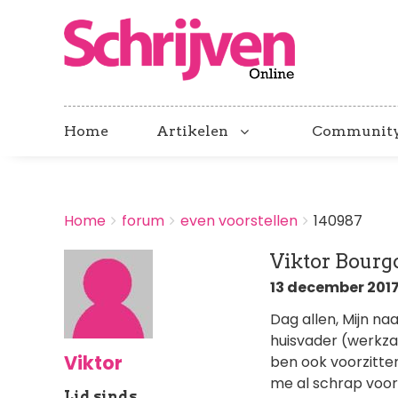
Home
Artikelen
Communit
BREADCRUMBS
Home
forum
even voorstellen
140987
You
are
Viktor Bourg
here:
13 december 2017
Dag allen, Mijn na
huisvader (werkza
Viktor
ben ook voorzitter
me al schrap voor
Lid sinds