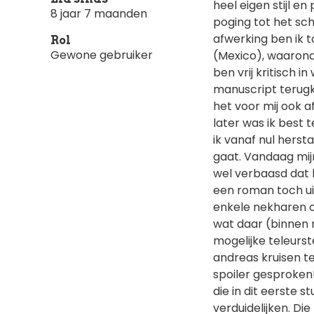
heel eigen stijl e
8 jaar 7 maanden
poging tot het sch
afwerking ben ik 
Rol
Gewone gebruiker
(Mexico), waarond
ben vrij kritisch i
manuscript terugk
het voor mij ook 
later was ik best 
ik vanaf nul herst
gaat. Vandaag mijn
wel verbaasd dat 
een roman toch uit
enkele nekharen o
wat daar (binnen m
mogelijke teleurst
andreas kruisen te
spoiler gesproken
die in dit eerste s
verduidelijken. Di