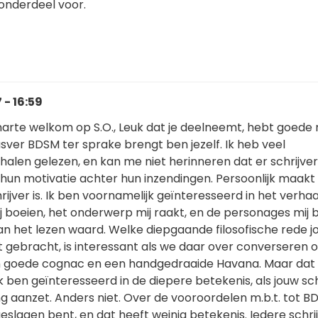
onderdeel voor.
 - 16:59
 harte welkom op S.O., Leuk dat je deelneemt, hebt goede
usver BDSM ter sprake brengt ben jezelf. Ik heb veel
alen gelezen, en kan me niet herinneren dat er schrijvers
un motivatie achter hun inzendingen. Persoonlijk maakt 
hrijver is. Ik ben voornamelijk geïnteresseerd in het verhaal
 boeien, het onderwerp mij raakt, en de personages mij b
an het lezen waard. Welke diepgaande filosofische rede jo
t gebracht, is interessant als we daar over converseren 
 goede cognac en een handgedraaide Havana. Maar dat i
Ik ben geïnteresseerd in de diepere betekenis, als jouw sc
ng aanzet. Anders niet. Over de vooroordelen m.b.t. tot B
 geslagen bent, en dat heeft weinig betekenis. Iedere schri