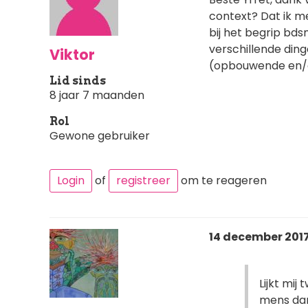
context? Dat ik m
bij het begrip bdsm
verschillende ding
Viktor
(opbouwende en/of 
Lid sinds
8 jaar 7 maanden
Rol
Gewone gebruiker
Login
of
registreer
om te reageren
14 december 2017
Lijkt mij
mens dan