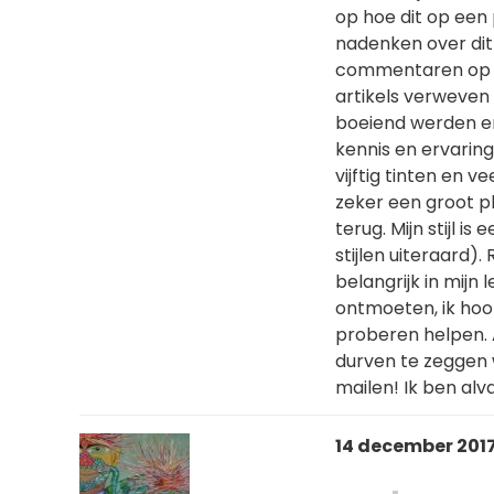
op hoe dit op een
nadenken over dit 
commentaren op de 
artikels verweven 
boeiend werden er
kennis en ervaring
vijftig tinten en v
zeker een groot p
terug. Mijn stijl i
stijlen uiteraard)
belangrijk in mijn
ontmoeten, ik hoop
proberen helpen. A
durven te zeggen
mailen! Ik ben alv
14 december 2017