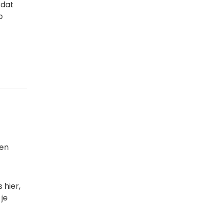
 dat
p
den
 hier,
 je