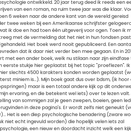
n psychologie ontwikkeld. 20 jaar terug deed ik reeds een e
rijven van een roman, na ruim twee jaar was die klaar. Vo
toen 6 weken naar de andere kant van de wereld gereisd
er twee weken bij een Amerikaanse schrijfster gelogeerd.
n wat ik doe en had toen één uitgeverij voor ogen. Toen ik m
reeg met de vermelding dat het niet in hun fondsen pas
afgehandeld. Het boek werd nooit gepubliceerd. Een aanta
tevreden dat ik daar niet verder ben mee gegaan. En in 2
art met een ander boek, welk nu stilaan naar zijn eindfase
 eerste stukje hier geplaatst bij het topic "proeflezen". I
hier slechts 4500 karakters konden worden geplaatst (w
erst miniem is...). Mijn boek gaat dus over bdsm, (ik hoor 
pspringen) maar is een totaal andere kijk op dit onderw
ijn ervaring, en die betekent wel iets) over te lezen valt.
elling van sommigen zal je geen zwepen, boeien, geen led
rugvinden in deze pagina's. Er wordt zelfs niet geneukt (
!)... Het is een diep psychologische benadering (zware w
tuk niet echt ingevuld worden) die hopelijk velen iets zal
e psychologie, een nieuw en doordacht inzicht welk een kij