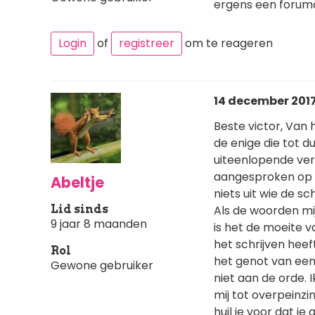
ergens een forum
Login
of
registreer
om te reageren
14 december 2017
Beste victor, Van
de enige die tot d
uiteenlopende verh
aangesproken op h
Abeltje
niets uit wie de sc
Lid sinds
Als de woorden mij
9 jaar 8 maanden
is het de moeite v
het schrijven heef
Rol
het genot van een
Gewone gebruiker
niet aan de orde. 
mij tot overpeinzi
huil je voor dat je