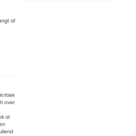
angt af
Kritiek
ch over
k al
een
uilend