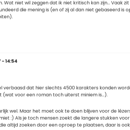
. Wat niet wil zeggen dat ik niet kritisch kan zijn... Vaak zit
undeerd die mening is (en of zij al dan niet gebaseerd is o
iten).
 - 14:54
el verbaasd dat hier slechts 4500 karakters konden wor
 (wat voor een roman toch uiterst miniem is...).
rlijk wel. Maar het moet ook te doen blijven voor de lézers
imiet :) Als je toch mensen zoekt die langere stukken voor
 die altijd zoeken door een oproep te plaatsen, daar is ook