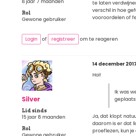
8 jaar 7 maanden
te laten verdwijnen
verschil in hoe gef
Rol
vooroordelen of fe
Gewone gebruiker
Login
of
registreer
om te reageren
14 december 2017
Hoi!
Ik was w
Silver
geplaatst
Lid sinds
Ja, dat klopt natuu
15 jaar 8 maanden
daarom is er dat l
Rol
proeflezen, kun je
Gewone gebruiker