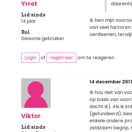
Yrret
daarenteg
Lid sinds
Ik ben mijn vooroo
14 jaar
van veel factoren.
Rol
verdwenen, terwij
Gewone gebruiker
Login
of
registreer
om te reageren
14 december 2017 
Ik hou niet van vo
op basis van vooro
dacht ik). Als ik k
(gefundeerd), bew
Viktor
enkele andere pro
Lid sinds
zeldzaam begrip, 