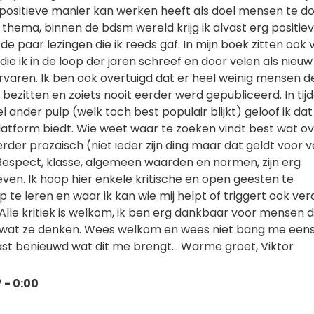
 positieve manier kan werken heeft als doel mensen te d
thema, binnen de bdsm wereld krijg ik alvast erg positie
paar lezingen die ik reeds gaf. In mijn boek zitten ook 
die ik in de loop der jaren schreef en door velen als nieuw
varen. Ik ben ook overtuigd dat er heel weinig mensen d
 bezitten en zoiets nooit eerder werd gepubliceerd. In tij
eel ander pulp (welk toch best populair blijkt) geloof ik dat
latform biedt. Wie weet waar te zoeken vindt best wat ov
s eerder prozaisch (niet ieder zijn ding maar dat geldt voor v
. Respect, klasse, algemeen waarden en normen, zijn erg
 leven. Ik hoop hier enkele kritische en open geesten te
 te leren en waar ik kan wie mij helpt of triggert ook ver
lle kritiek is welkom, ik ben erg dankbaar voor mensen d
 wat ze denken. Wees welkom en wees niet bang me eens
ast benieuwd wat dit me brengt... Warme groet, Viktor
 - 0:00