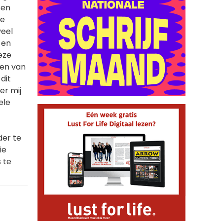
oen
ve
veel
 en
eze
den van
 dit
er mij
ele
der te
ie
 te