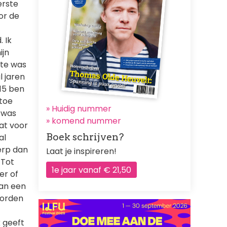
erste
or de
 Ik
ijn
tte was
l jaren
015 ben
 toe
» Huidig nummer
k was
»
komend nummer
at voor
Boek schrijven?
al
erp dan
Laat je inspireren!
 Tot
1e jaar vanaf € 21,50
er of
van een
oorden
k geeft