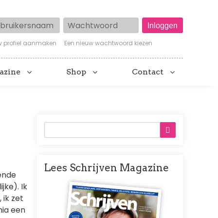
ruikersnaam
Wachtwoord
w profiel aanmaken
Een nieuw wachtwoord kiezen
azine
Shop
Contact
Lees Schrijven Magazine
kende
Afbeelding
ke). Ik
 ik zet
nia een