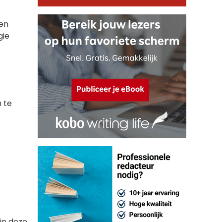
 en
gie
n te
in deze