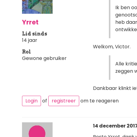
Ik ben oo
genootsch
Yrret
heb daar
ontwikke
Lid sinds
14 jaar
Welkom, Victor.
Rol
Gewone gebruiker
Alle krit
zeggen w
Dankbaar klinkt i
Login
of
registreer
om te reageren
14 december 2017 
Beste Yrret, dank