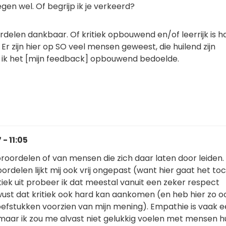
en wel. Of begrijp ik je verkeerd?
rdelen dankbaar. Of kritiek opbouwend en/of leerrijk is h
 Er zijn hier op SO veel mensen geweest, die huilend zijn
l ik het [mijn feedback] opbouwend bedoelde.
- 11:05
oroordelen of van mensen die zich daar laten door leiden. 
ordelen lijkt mij ook vrij ongepast (want hier gaat het to
ritiek uit probeer ik dat meestal vanuit een zeker respect
ust dat kritiek ook hard kan aankomen (en heb hier zo oo
efstukken voorzien van mijn mening). Empathie is vaak 
maar ik zou me alvast niet gelukkig voelen met mensen h