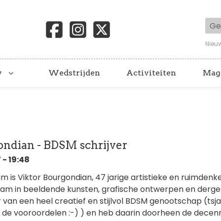
Geb
Nieu
y
Wedstrijden
Activiteiten
Mag
ondian - BDSM schrijver
 - 19:48
am is Viktor Bourgondian, 47 jarige artistieke en ruimden
am in beeldende kunsten, grafische ontwerpen en dergelij
 van een heel creatief en stijlvol BDSM genootschap (tsja,
 de vooroordelen :-) ) en heb daarin doorheen de decen