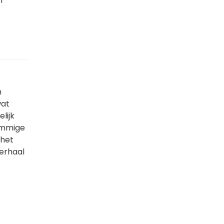
n
n
wat
lijk
ommige
 het
verhaal