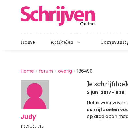
Home
Artikelen
Communit
BREADCRUMBS
Home
forum
overig
136490
You
are
Je schrijfdoe
here:
2 juni 2017 - 8:19
Het is weer zover:
schrijfdoelen voo
Judy
op afgelopen ma
Lid sinds