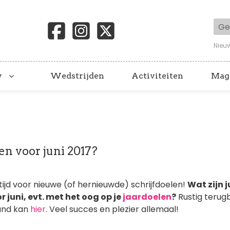
Geb
Nieu
y
Wedstrijden
Activiteiten
Mag
len voor juni 2017?
 tijd voor nieuwe (of hernieuwde) schrijfdoelen!
Wat zijn j
r juni, evt. met het oog op je
jaardoelen
?
Rustig terug
and kan
hier
. Veel succes en plezier allemaal!