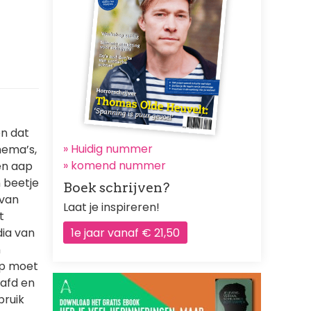
en dat
» Huidig nummer
hema’s,
»
komend nummer
en aap
n beetje
Boek schrijven?
 van
Laat je inspireren!
t
1e jaar vanaf € 21,50
dia van
n
hp moet
aafd en
bruik