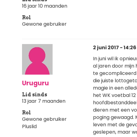
16 jaar 10 maanden
Rol
Gewone gebruiker
2 juni 2017 - 14:26
In juni wil ik opn
al jaren door mijn
te gecompliceerd 
die juiste lottoge
Uruguru
magie in een alled
Lid sinds
het WK voetbal 12 
13 jaar 7 maanden
hoofdbestanddeel 
dieren met een vo
Rol
poging gewaagd. Me
Gewone gebruiker
leven met de gevol
Pluslid
geslepen, maar wat