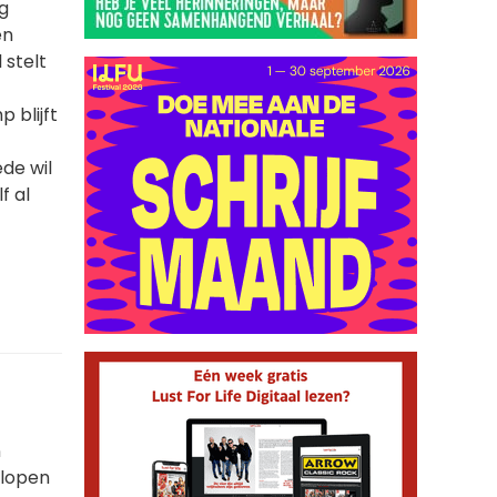
g
en
 stelt
 blijft
ede wil
f al
n
tlopen