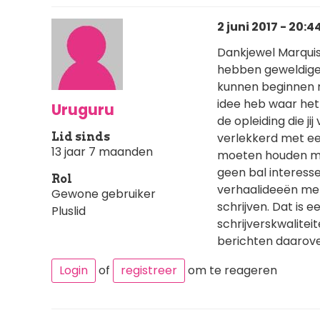
2 juni 2017 - 20:4
Dankjewel Marquise,
hebben geweldige i
kunnen beginnen m
idee heb waar het
Uruguru
de opleiding die ji
Lid sinds
verlekkerd met een
13 jaar 7 maanden
moeten houden met
geen bal interesse
Rol
verhaalideeën met 
Gewone gebruiker
schrijven. Dat is 
Pluslid
schrijverskwaliteit
berichten daarove
Login
of
registreer
om te reageren