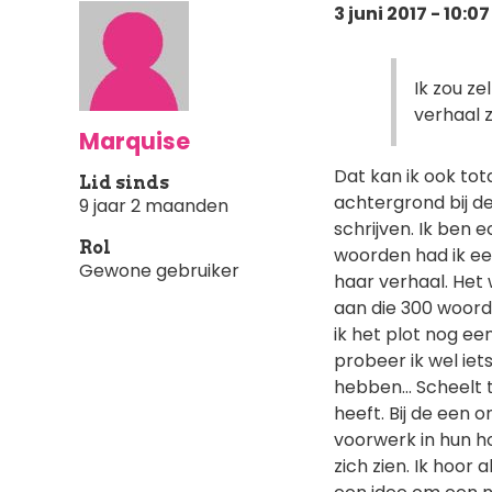
3 juni 2017 - 10:07
Ik zou z
verhaal 
Marquise
Dat kan ik ook to
Lid sinds
achtergrond bij d
9 jaar 2 maanden
schrijven. Ik ben 
Rol
woorden had ik ee
Gewone gebruiker
haar verhaal. Het
aan die 300 woorde
ik het plot nog e
probeer ik wel iet
hebben... Scheelt t
heeft. Bij de een 
voorwerk in hun h
zich zien. Ik hoor 