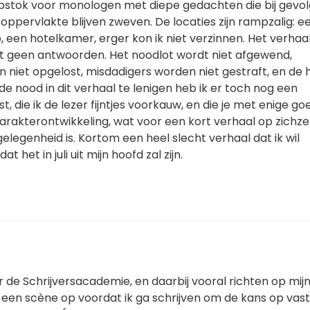
apstok voor monologen met diepe gedachten die bij gevol
 oppervlakte blijven zweven. De locaties zijn rampzalig: e
o, een hotelkamer, erger kon ik niet verzinnen. Het verhaal
 geen antwoorden. Het noodlot wordt niet afgewend,
iet opgelost, misdadigers worden niet gestraft, en de hp
de nood in dit verhaal te lenigen heb ik er toch nog een
t, die ik de lezer fijntjes voorkauw, en die je met enige go
karakterontwikkeling, wat voor een kort verhaal op zichzel
legenheid is. Kortom een heel slecht verhaal dat ik wil
dat het in juli uit mijn hoofd zal zijn.
r de Schrijversacademie, en daarbij vooral richten op mij
k een scène op voordat ik ga schrijven om de kans op vas