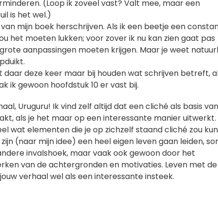
erminderen. (Loop ik zoveel vast? Valt mee, maar een
l is het wel.)
van mijn boek herschrijven. Als ik een beetje een consta
u het moeten lukken; voor zover ik nu kan zien gaat pas
grote aanpassingen moeten krijgen. Maar je weet natuurli
pduikt.
het daar deze keer maar bij houden wat schrijven betreft, a
k ik gewoon hoofdstuk 10 er vast bij.
al, Uruguru! Ik vind zelf altijd dat een cliché als basis van
akt, als je het maar op een interessante manier uitwerkt. 
el wat elementen die je op zichzelf staand cliché zou ku
ijn (naar mijn idee) een heel eigen leven gaan leiden, s
 andere invalshoek, maar vaak ook gewoon door het
rken van de achtergronden en motivaties. Leven met de
j jouw verhaal wel als een interessante insteek.