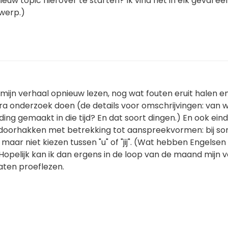
euw topic hierover te starten? Ik vind het in elk geval ee
werp.)
i: mijn verhaal opnieuw lezen, nog wat fouten eruit halen e
ra onderzoek doen (de details voor omschrijvingen: van 
ing gemaakt in die tijd? En dat soort dingen.) En ook einde
doorhakken met betrekking tot aanspreekvormen: bij s
maar niet kiezen tussen "u" of "jij". (Wat hebben Engelsen
 Hopelijk kan ik dan ergens in de loop van de maand mijn 
ten proeflezen.