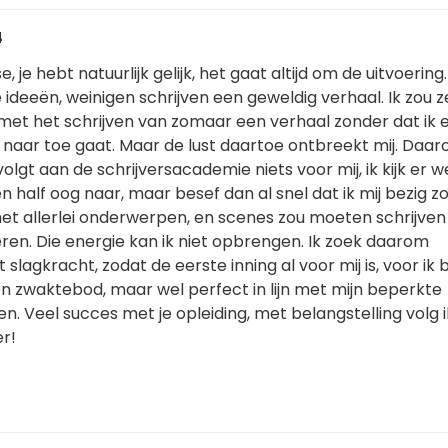
4
 je hebt natuurlijk gelijk, het gaat altijd om de uitvoering
deeën, weinigen schrijven een geweldig verhaal. Ik zou z
et het schrijven van zomaar een verhaal zonder dat ik 
 naar toe gaat. Maar de lust daartoe ontbreekt mij. Daar
j volgt aan de schrijversacademie niets voor mij, ik kijk er 
 half oog naar, maar besef dan al snel dat ik mij bezig z
 allerlei onderwerpen, en scenes zou moeten schrijven
ren. Die energie kan ik niet opbrengen. Ik zoek daarom
slagkracht, zodat de eerste inning al voor mij is, voor ik 
een zwaktebod, maar wel perfect in lijn met mijn beperkte
en. Veel succes met je opleiding, met belangstelling volg i
r!