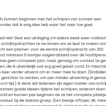
elfs kunnen beginnen met het schrijven van zomaar een
zonder dat ik enig idee heb waar het naar toe gaat.
taal niet! Best een uitdaging om iedere week weer voldoe
e schrijfopdrachten te verzinnen om ze leuk te maken om
echt een planner; voor de eerste schrijfopdracht van 300
rst minstens 6 kantjes volgekrabbeld over de hoofdpers
 was geen compleet plot, maar genoeg om context te ge
n, die ik uiteindelijk ook erg goed gelukt vond. En misschi
en keer verder uitwerk om er meer mee te doen. (Sindsdie
s gerichter te werken, om aan minder uitwerking al genoe
och tijd.) Ik denk dat iedereen zijn eigen manier van schri
ontstaan goede ideeën tijdens het schrijven, anderen doen
oofd en kunnen pas beginnen als ze het complete plaatje
absoluut bij die laatste groep. (Een beetje offtopic dit, mis