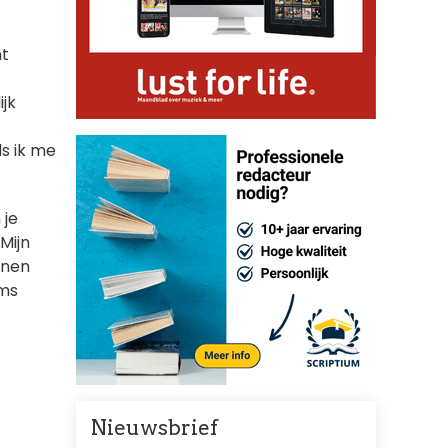
nt
jk
ls ik me
 je
Mijn
nnen
oms
Nieuwsbrief