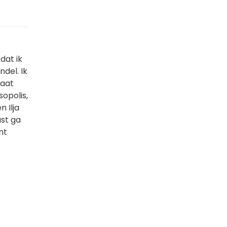
dat ik
del. Ik
gaat
opolis,
 Ilja
ast ga
nt