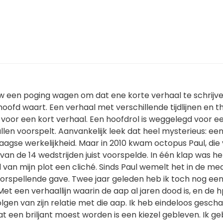
ieuw een poging wagen om dat ene korte verhaal te schrijv
 hoofd waart. Een verhaal met verschillende tijdlijnen en t
voor een kort verhaal. Een hoofdrol is weggelegd voor e
tallen voorspelt. Aanvankelijk leek dat heel mysterieus: ee
aagse werkelijkheid. Maar in 2010 kwam octopus Paul, die
van de 14 wedstrijden juist voorspelde. In één klap was he
van mijn plot een cliché. Sinds Paul wemelt het in de me
orspellende gave. Twee jaar geleden heb ik toch nog ee
t een verhaallijn waarin de aap al jaren dood is, en de 
gen van zijn relatie met die aap. Ik heb eindeloos gesch
 een briljant moest worden is een kiezel gebleven. Ik ge