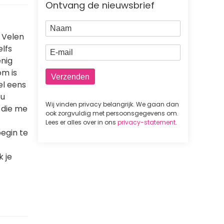
Ontvang de nieuwsbrief
Naam
. Velen
elfs
E-mail
enig
om is
wel eens
ou
Wij vinden privacy belangrijk. We gaan dan
 die me
ook zorgvuldig met persoonsgegevens om.
Lees er alles over in ons
privacy-statement
.
begin te
k je