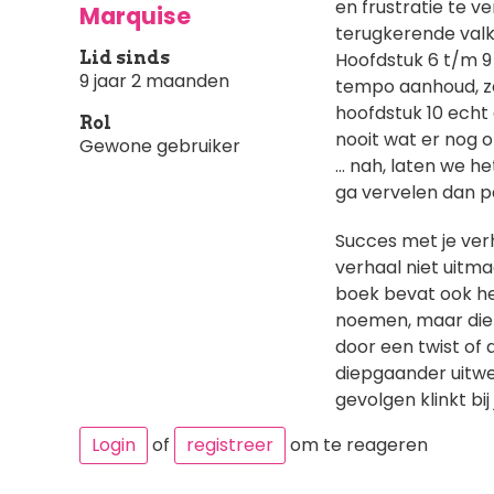
en frustratie te v
Marquise
terugkerende valkui
Lid sinds
Hoofdstuk 6 t/m 9 
9 jaar 2 maanden
tempo aanhoud, zo
hoofdstuk 10 echt 
Rol
nooit wat er nog o
Gewone gebruiker
... nah, laten we 
ga vervelen dan pa
Succes met je verha
verhaal niet uitma
boek bevat ook he
noemen, maar die z
door een twist of
diepgaander uitwe
gevolgen klinkt bi
Login
of
registreer
om te reageren