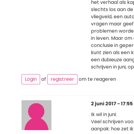
het verhaal als k
slechts los aan de
vliegveld, een aut
vragen maar geeft
problemen worden n
in leven. Maar om 
conclusie in gepers
kunt zien als een 
een dubieuze aange
schrijven in juni, op
Login
of
registreer
om te reageren
2 juni 2017 - 17:55
Ik wil in juni:
Veel schrijven voo
aanpak: hoe zet i