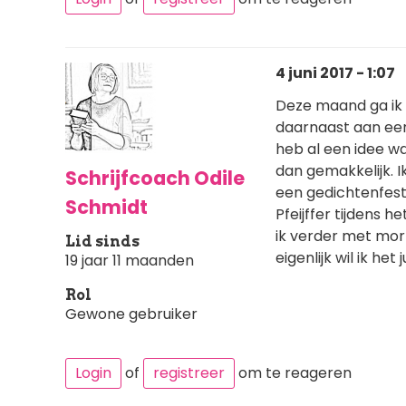
4 juni 2017 - 1:07
Deze maand ga ik z
daarnaast aan een 
heb al een idee wa
dan gemakkelijk. 
Schrijfcoach Odile
een gedichtenfesti
Schmidt
Pfeijffer tijdens 
ik verder met mor
Lid sinds
eigenlijk wil ik he
19 jaar 11 maanden
Rol
Gewone gebruiker
Login
of
registreer
om te reageren