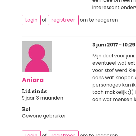
een idee om een ni
interessant onder
Login
of
registreer
om te reageren
3 juni 2017 - 10:29
Mijn doel voor jun
eventueel wat ext
voor stof werd kled
eens wat knopen 
Aniara
personages kan ik 
Lid sinds
toch makkelijk ;))
9 jaar 3 maanden
aan wat mensen la
Rol
Gewone gebruiker
Login
of
registreer
om te reageren