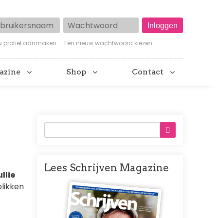
ruikersnaam
Wachtwoord
w profiel aanmaken
Een nieuw wachtwoord kiezen
azine
Shop
Contact
Lees Schrijven Magazine
ullie
Afbeelding
blikken