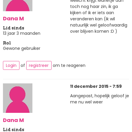
wellicht krijgt Marietje dan
toch nog haar zin, ik ga
kijken of ik er iets aan
Dana M
veranderen kan (ik wil
natuurlijk wel geloofwaardig
Lid sinds
over blijven komen :D )
13 jaar 3 maanden
Rol
Gewone gebruiker
Login
of
registreer
om te reageren
11 december 2015 - 7:59
Aangepast, hopelijk geloof je
me nu wel weer
Dana M
Lid sinds