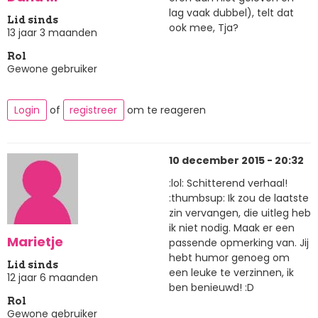
lag vaak dubbel), telt dat
Lid sinds
ook mee, Tja?
13 jaar 3 maanden
Rol
Gewone gebruiker
Login
of
registreer
om te reageren
10 december 2015 - 20:32
:lol: Schitterend verhaal!
:thumbsup: Ik zou de laatste
zin vervangen, die uitleg heb
ik niet nodig. Maak er een
Marietje
passende opmerking van. Jij
hebt humor genoeg om
Lid sinds
een leuke te verzinnen, ik
12 jaar 6 maanden
ben benieuwd! :D
Rol
Gewone gebruiker