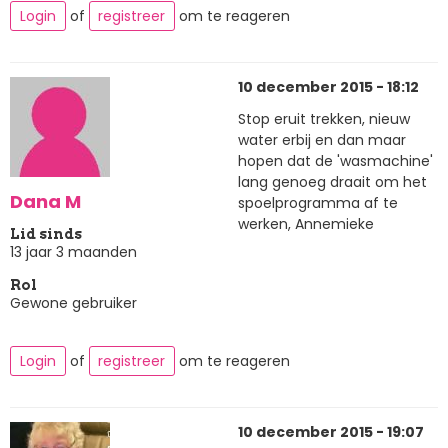
Login
of
registreer
om te reageren
10 december 2015 - 18:12
Stop eruit trekken, nieuw
water erbij en dan maar
hopen dat de 'wasmachine'
lang genoeg draait om het
Dana M
spoelprogramma af te
werken, Annemieke
Lid sinds
13 jaar 3 maanden
Rol
Gewone gebruiker
Login
of
registreer
om te reageren
10 december 2015 - 19:07