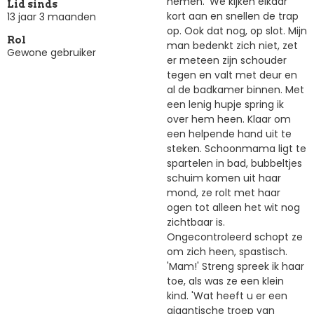
nemen.' We kijken elkaar
Lid sinds
kort aan en snellen de trap
13 jaar 3 maanden
op. Ook dat nog, op slot. Mijn
Rol
man bedenkt zich niet, zet
Gewone gebruiker
er meteen zijn schouder
tegen en valt met deur en
al de badkamer binnen. Met
een lenig hupje spring ik
over hem heen. Klaar om
een helpende hand uit te
steken. Schoonmama ligt te
spartelen in bad, bubbeltjes
schuim komen uit haar
mond, ze rolt met haar
ogen tot alleen het wit nog
zichtbaar is.
Ongecontroleerd schopt ze
om zich heen, spastisch.
'Mam!' Streng spreek ik haar
toe, als was ze een klein
kind. 'Wat heeft u er een
gigantische troep van