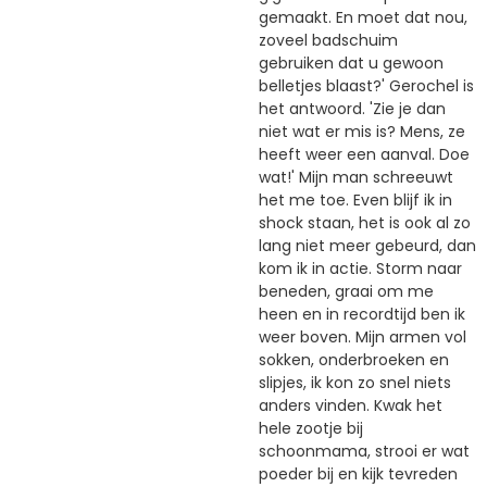
gemaakt. En moet dat nou,
zoveel badschuim
gebruiken dat u gewoon
belletjes blaast?' Gerochel is
het antwoord. 'Zie je dan
niet wat er mis is? Mens, ze
heeft weer een aanval. Doe
wat!' Mijn man schreeuwt
het me toe. Even blijf ik in
shock staan, het is ook al zo
lang niet meer gebeurd, dan
kom ik in actie. Storm naar
beneden, graai om me
heen en in recordtijd ben ik
weer boven. Mijn armen vol
sokken, onderbroeken en
slipjes, ik kon zo snel niets
anders vinden. Kwak het
hele zootje bij
schoonmama, strooi er wat
poeder bij en kijk tevreden