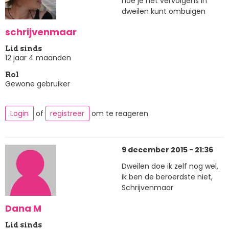
hoe je het vervolgens in
dweilen kunt ombuigen
schrijvenmaar
Lid sinds
12 jaar 4 maanden
Rol
Gewone gebruiker
Login
of
registreer
om te reageren
9 december 2015 - 21:36
Dweilen doe ik zelf nog wel,
ik ben de beroerdste niet,
Schrijvenmaar
Dana M
Lid sinds