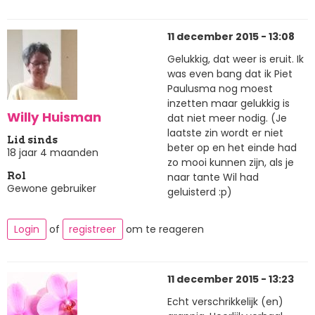
11 december 2015 - 13:08
Gelukkig, dat weer is eruit. Ik
was even bang dat ik Piet
Paulusma nog moest
inzetten maar gelukkig is
Willy Huisman
dat niet meer nodig. (Je
laatste zin wordt er niet
Lid sinds
beter op en het einde had
18 jaar 4 maanden
zo mooi kunnen zijn, als je
naar tante Wil had
Rol
Gewone gebruiker
geluisterd :p)
Login
of
registreer
om te reageren
11 december 2015 - 13:23
Echt verschrikkelijk (en)