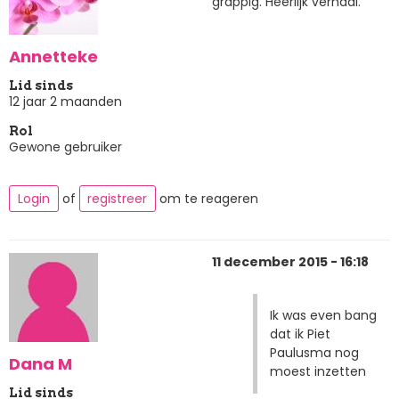
grappig. Heerlijk verhaal.
Annetteke
Lid sinds
12 jaar 2 maanden
Rol
Gewone gebruiker
Login
of
registreer
om te reageren
11 december 2015 - 16:18
Ik was even bang
dat ik Piet
Paulusma nog
Dana M
moest inzetten
Lid sinds