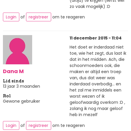
(altijd) te krijgen (liefst wel
zo vaak mogelijk) :D
Login
of
registreer
om te reageren
11 december 2015 - 11:04
Het doet er inderdaad niet
toe, wie het zegt, dus laat ik
dat in het midden. Ach, die
schoonmoeders ook, die
Dana M
maken er altijd een troep
van, dus dat weer was
Lid sinds
inderdaad overbodig... en
13 jaar 3 maanden
het zal me inmiddels een
worst wezen of ik
Rol
Gewone gebruiker
geloofwaardig overkom :D ,
zolang ik nog maar geloof
heb in mezelf
Login
of
registreer
om te reageren