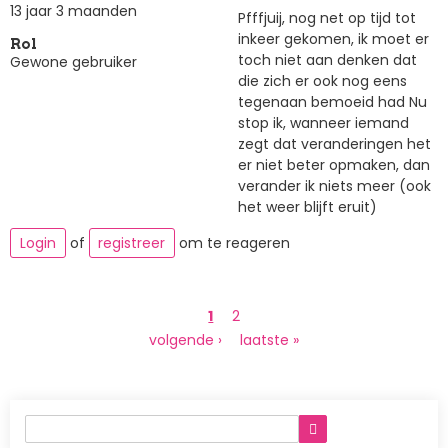
13 jaar 3 maanden
Pfffjuij, nog net op tijd tot
inkeer gekomen, ik moet er
Rol
toch niet aan denken dat
Gewone gebruiker
die zich er ook nog eens
tegenaan bemoeid had Nu
stop ik, wanneer iemand
zegt dat veranderingen het
er niet beter opmaken, dan
verander ik niets meer (ook
het weer blijft eruit)
Login
of
registreer
om te reageren
Paginering
Huidige
1
Page
2
pagina
Volgende
volgende ›
Laatste
laatste »
pagina
pagina