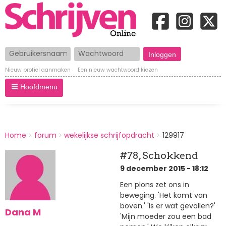
Gebruikersnaam
Wachtwoord
Nieuw profiel aanmaken
Een nieuw wachtwoord kiezen
Hoofdmenu
BREADCRUMBS
Home
forum
wekelijkse schrijfopdracht
129917
You
are
#78, Schokkend
here:
9 december 2015 - 18:12
Een plons zet ons in
beweging. 'Het komt van
boven.' 'Is er wat gevallen?'
Dana M
'Mijn moeder zou een bad