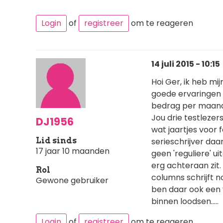
Login
of
registreer
om te reageren
14 juli 2015 - 10:15
Hoi Ger, ik heb mij
goede ervaringen 
bedrag per maand. 
Jou drie testlezers 
DJ1956
wat jaartjes voor 
Lid sinds
serieschrijver daa
17 jaar 10 maanden
geen 'reguliere' u
erg achteraan zit. 
Rol
columns schrijft no
Gewone gebruiker
ben daar ook een v
binnen loodsen.....
Login
of
registreer
om te reageren