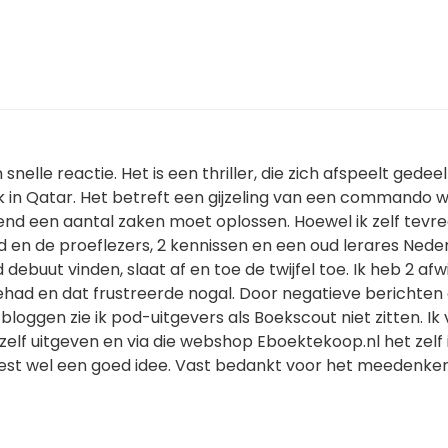
snelle reactie. Het is een thriller, die zich afspeelt gedeelt
 in Qatar. Het betreft een gijzeling van een commando w
end een aantal zaken moet oplossen. Hoewel ik zelf tevr
d en de proeflezers, 2 kennissen en een oud lerares Nede
debuut vinden, slaat af en toe de twijfel toe. Ik heb 2 afw
gehad en dat frustreerde nogal. Door negatieve berichten
bloggen zie ik pod-uitgevers als Boekscout niet zitten. Ik
elf uitgeven en via die webshop Eboektekoop.nl het zelf 
est wel een goed idee. Vast bedankt voor het meedenken