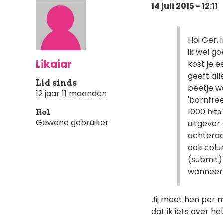
14 juli 2015 - 12:11
Hoi Ger, 
ik wel g
Likaiar
kost je e
geeft all
Lid sinds
beetje we
12 jaar 11 maanden
'bornfree
1000 hits
Rol
Gewone gebruiker
uitgever 
achteraan
ook colum
(submit) 
wanneer j
Jij moet hen per 
dat ik iets over het