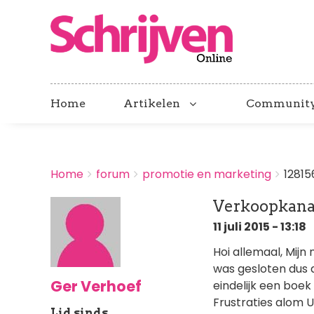
Home
Artikelen
Communit
BREADCRUMBS
Home
forum
promotie en marketing
12815
You
are
Verkoopkana
here:
11 juli 2015 - 13:18
Hoi allemaal, Mijn
was gesloten dus d
Ger Verhoef
eindelijk een boe
Frustraties alom U
Lid sinds