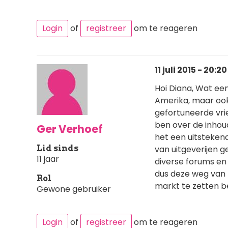
Login
of
registreer
om te reageren
11 juli 2015 - 20:20
Hoi Diana, Wat een 
Amerika, maar ook
gefortuneerde vri
ben over de inhou
Ger Verhoef
het een uitstekend 
Lid sinds
van uitgeverijen 
11 jaar
diverse forums en 
dus deze weg van z
Rol
markt te zetten b
Gewone gebruiker
Login
of
registreer
om te reageren