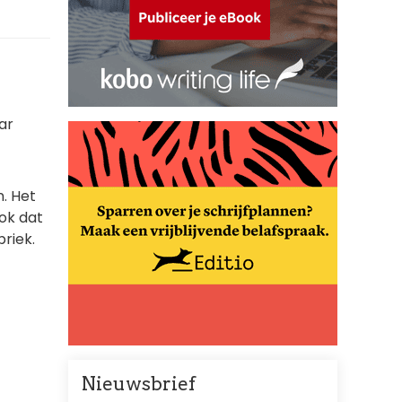
ar
n. Het
ook dat
riek.
Nieuwsbrief