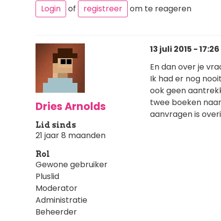
Login
of
registreer
om te reageren
13 juli 2015 - 17:26
En dan over je vr
Ik had er nog nooi
ook geen aantrekke
twee boeken naar 
Dries Arnolds
aanvragen is overig
Lid sinds
21 jaar 8 maanden
Rol
Gewone gebruiker
Pluslid
Moderator
Administratie
Beheerder