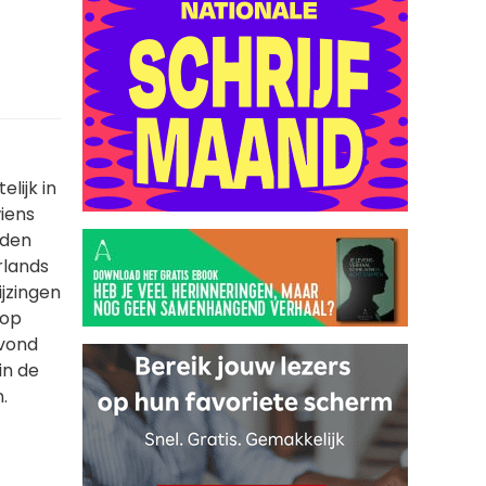
elijk in
iens
eden
rlands
ijzingen
 op
 vond
in de
.