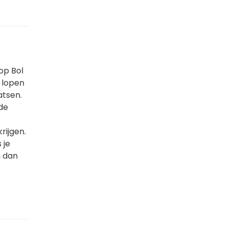
op Bol
s lopen
atsen.
de
rijgen.
 je
n dan