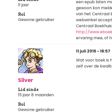
een epub laten ma
11 jaar
gewoon kon melden 
van het Centraal B
Rol
Gewone gebruiker
webwinkel accepte
Centraal Boekhuis
http://www.eboe
ervaring mee, of 
11 juli 2015 - 16:57
Wat voor boek is 
zelf over de kwali
Silver
Lid sinds
15 jaar 8 maanden
Rol
Gewone gebruiker