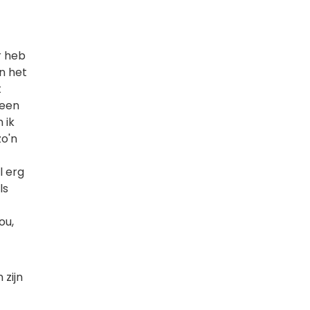
r heb
n het
t
 een
 ik
zo'n
l erg
ls
ou,
 zijn