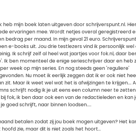
ik heb mijn boek laten uitgeven door schrijverspunt.nl. Hie
oede ervaringen mee. Wordt netjes overal geregistreerd e
en bedrag per maand. In mijn geval 21 euro. Schrijverspun
een e-books uit. Jou drie testlezers vind ik persoonlijk wel
inig. Ik schrijf zelf al heel wat jaartjes voor fok.nl, daar ben
'. Ik ben momenteel de enige serieschrijver daar en heb 
 per week op mijn series. En nog steeds geen 'reguliere'
gevonden. Nu moet ik eerlijk zeggen dat ik er ook niet hee
 zit. Maar ik weet wel wat het is afwijzingen te krijgen.... A
ns schrijft nodig ik je uit eens een column neer te zetten
bij fok, ik ben daar ook een van de redactieleden en kan j
e goed schrijft, naar binnen loodsen.....
maand betalen zodat zij jou boek mogen uitgeven? Het kan
 hoofd zie, maar dit is niet zoals het hoort...