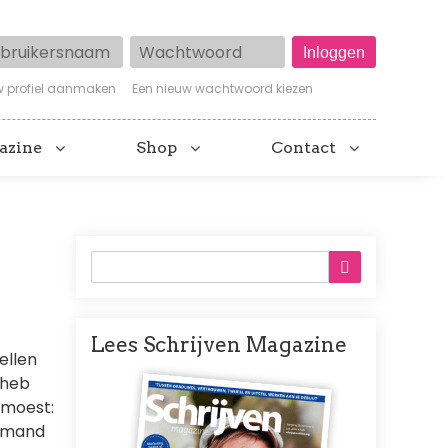
ruikersnaam
Wachtwoord
w profiel aanmaken
Een nieuw wachtwoord kiezen
azine
Shop
Contact
Lees Schrijven Magazine
ellen
Afbeelding
 heb
 moest:
iemand