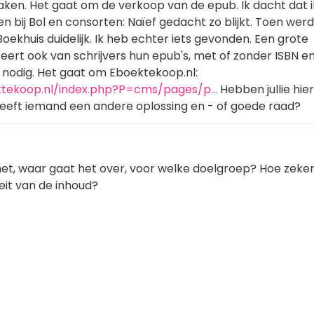
ken. Het gaat om de verkoop van de epub. Ik dacht dat i
bij Bol en consorten: Naïef gedacht zo blijkt. Toen werd
oekhuis duidelijk. Ik heb echter iets gevonden. Een grote
ert ook van schrijvers hun epub's, met of zonder ISBN e
 nodig. Het gaat om Eboektekoop.nl:
ktekoop.nl/index.php?P=cms/pages/p…
Hebben jullie hier
heeft iemand een andere oplossing en - of goede raad?
het, waar gaat het over, voor welke doelgroep? Hoe zeker
teit van de inhoud?