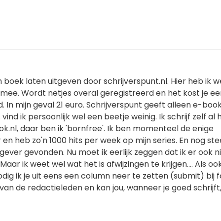
n boek laten uitgeven door schrijverspunt.nl. Hier heb ik w
mee. Wordt netjes overal geregistreerd en het kost je ee
In mijn geval 21 euro. Schrijverspunt geeft alleen e-books
vind ik persoonlijk wel een beetje weinig. Ik schrijf zelf al 
fok.nl, daar ben ik 'bornfree'. Ik ben momenteel de enige
r en heb zo'n 1000 hits per week op mijn series. En nog st
itgever gevonden. Nu moet ik eerlijk zeggen dat ik er ook n
Maar ik weet wel wat het is afwijzingen te krijgen.... Als oo
dig ik je uit eens een column neer te zetten (submit) bij fo
an de redactieleden en kan jou, wanneer je goed schrijft