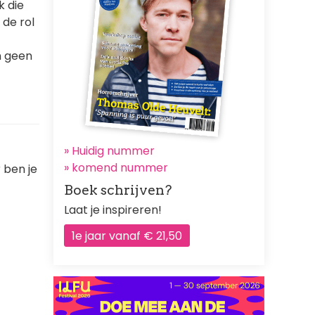
k die
 de rol
n geen
» Huidig nummer
»
komend nummer
 ben je
Boek schrijven?
Laat je inspireren!
1e jaar vanaf € 21,50