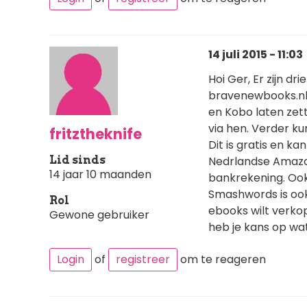
14 juli 2015 - 11:03
Hoi Ger, Er zijn d
bravenewbooks.nl k
en Kobo laten zett
via hen. Verder ku
fritztheknife
Dit is gratis en 
Lid sinds
Nedrlandse Amazon
14 jaar 10 maanden
bankrekening. Ook 
Smashwords is ook 
Rol
ebooks wilt verkop
Gewone gebruiker
heb je kans op wa
Login
of
registreer
om te reageren