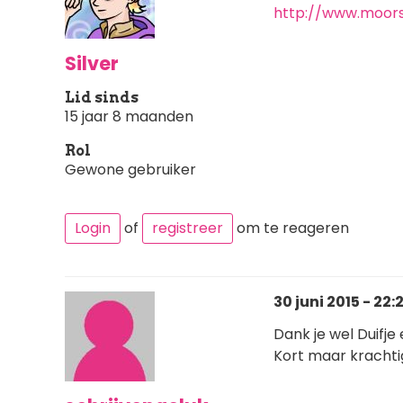
http://www.moor
Silver
Lid sinds
15 jaar 8 maanden
Rol
Gewone gebruiker
Login
of
registreer
om te reageren
30 juni 2015 - 22:
Dank je wel Duifje
Kort maar krachtig 