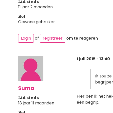
Lid sinds
11 jaar 2 maanden
Rol
Gewone gebruiker
Login
of
registreer
om te reageren
1 juli 2015 - 13:40
Ik zou z
begrijpe
Suma
Hier ben ik het h
Lid sinds
één begrip.
18 jaar 11 maanden
Rol