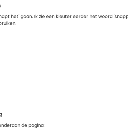
3
snapt het' gaan. Ik zie een kleuter eerder het woord 'snap
bruiken.
03
 onderaan de pagina: