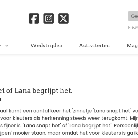
Geb
Nieu
y
Wedstrijden
Activiteiten
Mag
t of Lana begrijpt het.
4
aal komt een aantal keer het 'zinnetje 'Lana snapt het' vo
t voor kleuters als herkenning steeds weer terugkomt. Mij
 fijner is. 'Lana snapt het' of 'Lana begrijpt het'. Persoonlij
ijpen' mooier staan, maar omdat het voor kleuters is ga ik