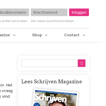
ruikersnaam
Wachtwoord
w profiel aanmaken
Een nieuw wachtwoord kiezen
azine
Shop
Contact
Lees Schrijven Magazine
or. Het
Afbeelding
n vraag
k vind