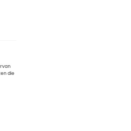
ervan
ken die