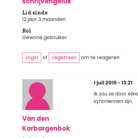
schrijvengeluk
Lid sinds
12 jaar 3 maanden
Rol
Gewone gebruiker
Login
of
registreer
om te reageren
1 juli 2015 - 13:21
Ik zou ze door elk
synoniemen zijn.
Van den
Karbargenbok