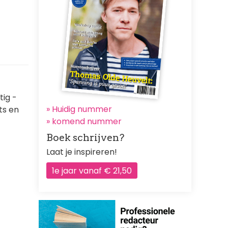
tig -
» Huidig nummer
ts en
»
komend nummer
Boek schrijven?
Laat je inspireren!
1e jaar vanaf € 21,50