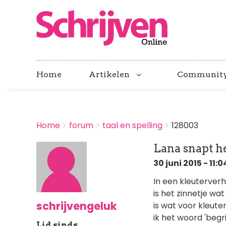
Home
Artikelen
Communit
BREADCRUMBS
Home
forum
taal en spelling
128003
You
are
Lana snapt he
here:
30 juni 2015 - 11:0
In een kleuterverh
is het zinnetje wa
schrijvengeluk
is wat voor kleuters
ik het woord 'begr
Lid sinds