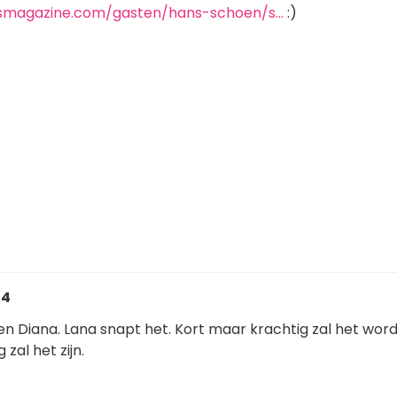
smagazine.com/gasten/hans-schoen/s…
:)
24
 en Diana. Lana snapt het. Kort maar krachtig zal het wor
zal het zijn.