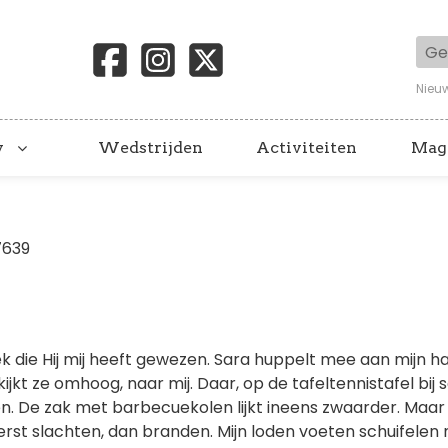
Geb
Nieu
y
Wedstrijden
Activiteiten
Mag
7639
ek die Hij mij heeft gewezen. Sara huppelt mee aan mijn h
kijkt ze omhoog, naar mij. Daar, op de tafeltennistafel bij 
. De zak met barbecuekolen lijkt ineens zwaarder. Maar 
rst slachten, dan branden. Mijn loden voeten schuifelen 