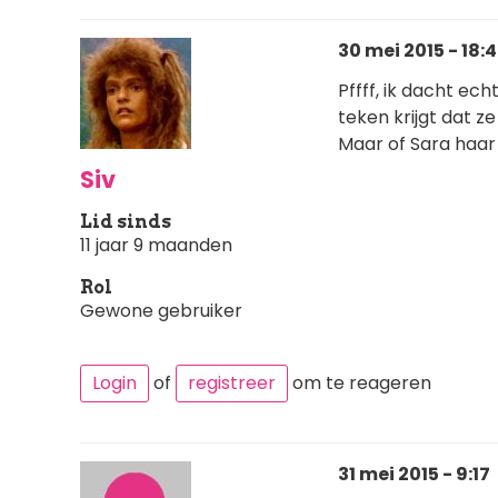
30 mei 2015 - 18:
Pffff, ik dacht ec
teken krijgt dat z
Maar of Sara haar
Siv
Lid sinds
11 jaar 9 maanden
Rol
Gewone gebruiker
Login
of
registreer
om te reageren
31 mei 2015 - 9:17