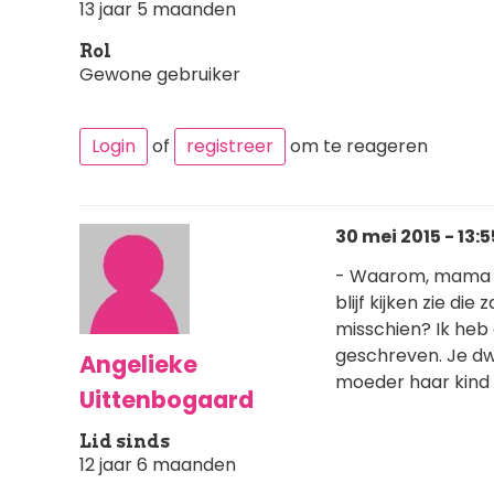
13 jaar 5 maanden
Rol
Gewone gebruiker
Login
of
registreer
om te reageren
30 mei 2015 - 13:5
- Waarom, mama zeg
blijf kijken zie d
misschien? Ik heb 
geschreven. Je dwi
Angelieke
moeder haar kind 
Uittenbogaard
Lid sinds
12 jaar 6 maanden