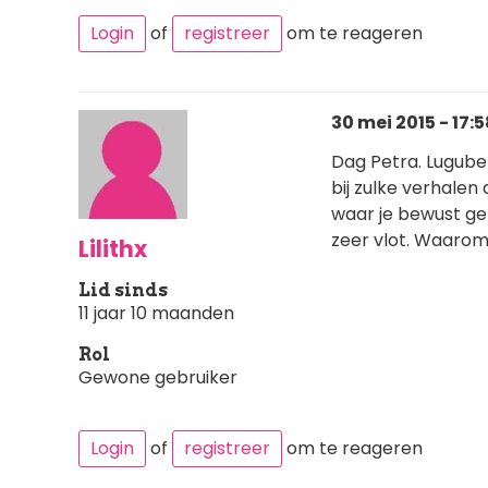
Login
of
registreer
om te reageren
30 mei 2015 - 17:5
Dag Petra. Luguber
bij zulke verhalen
waar je bewust ge
zeer vlot. Waarom 
Lilithx
Lid sinds
11 jaar 10 maanden
Rol
Gewone gebruiker
Login
of
registreer
om te reageren