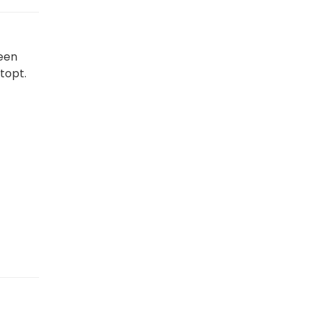
 een
topt.