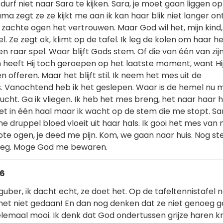
 durf niet naar Sara te kijken. Sara, je moet gaan liggen o
a zegt ze ze kijkt me aan ik kan haar blik niet langer on
 die zachte ogen het vertrouwen. Maar God wil het, mijn kind, 
el. Ze zegt ok, klimt op de tafel. Ik leg de kolen om haar h
en raar spel. Waar blijft Gods stem. Of die van één van zij
heeft Hij toch geroepen op het laatste moment, want Hij
en offeren. Maar het blijft stil. Ik neem het mes uit de
 Vanochtend heb ik het geslepen. Waar is de hemel nu
lucht. Ga ik vliegen. Ik heb het mes breng, het naar haar h
t in één haal maar ik wacht op de stem die me stopt. Sa
ine druppel bloed vloeit uit haar hals. Ik gooi het mes van
ote ogen, je deed me pijn. Kom, we gaan naar huis. Nog st
noeg. Moge God me bewaren.
46
guber, ik dacht echt, ze doet het. Op de tafeltennistafel n
 het niet gedaan! En dan nog denken dat ze niet genoeg g
helemaal mooi. Ik denk dat God ondertussen grijze haren kr