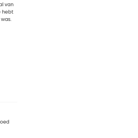
al van
e hebt
 was.
goed