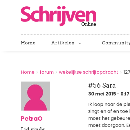
Home
Artikelen
Communit
BREADCRUMBS
Home
forum
wekelijkse schrijfopdracht
12
You
are
#56 Sara
here:
30 mei 2015 - 0:17
Ik loop naar de pl
zingt en af en toe 
PetraO
moet het gebeuren
moet doorgaan. Ee
Lid sinds