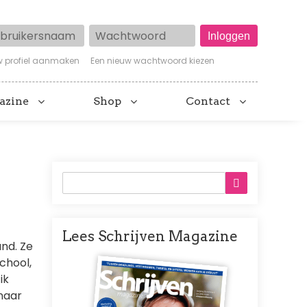
ruikersnaam
Wachtwoord
w profiel aanmaken
Een nieuw wachtwoord kiezen
azine
Shop
Contact
Lees Schrijven Magazine
and. Ze
Afbeelding
school,
ik
naar