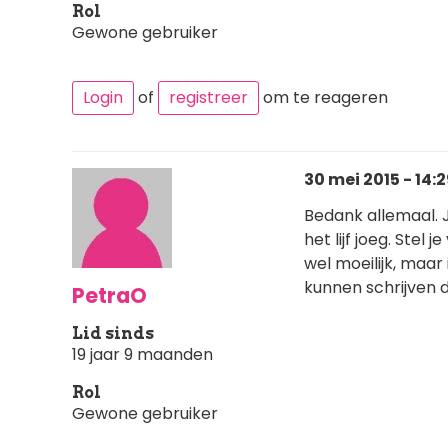
Rol
Gewone gebruiker
Login
of
registreer
om te reageren
30 mei 2015 - 14:
Bedank allemaal. J
het lijf joeg. Stel
wel moeilijk, maar
kunnen schrijven 
PetraO
Lid sinds
19 jaar 9 maanden
Rol
Gewone gebruiker