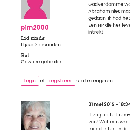
Gadverdamme wat 
Abraham niet maar
gedaan. Ik had he
Een HP die het lev
pim2000
intrekt.
Lid sinds
11 jaar 3 maanden
Rol
Gewone gebruiker
Login
of
registreer
om te reageren
31 mei 2015 - 18:3
Ik zag op het nie
van! Wat een wre
moeder hier in dit 