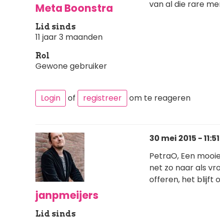
van al die rare m
Meta Boonstra
Lid sinds
11 jaar 3 maanden
Rol
Gewone gebruiker
Login
of
registreer
om te reageren
30 mei 2015 - 11:51
PetraO, Een mooie
net zo naar als v
offeren, het blijft
janpmeijers
Lid sinds