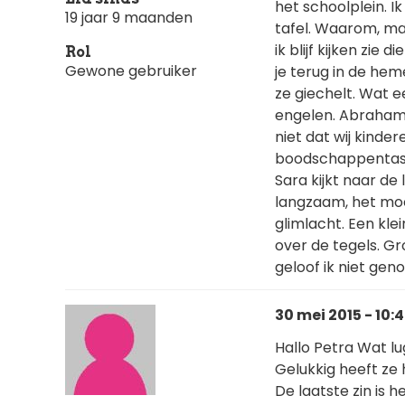
het schoolplein. Ik
19 jaar 9 maanden
tafel. Waarom, mam
ik blijf kijken zie
Rol
Gewone gebruiker
je terug in de hem
ze giechelt. Wat e
engelen. Abraham 
niet dat wij kinder
boodschappentas.
Sara kijkt naar de 
langzaam, het moe
glimlacht. Een kle
over de tegels. Gr
geloof ik niet ge
30 mei 2015 - 10:
Hallo Petra Wat lu
Gelukkig heeft ze
De laatste zin is 