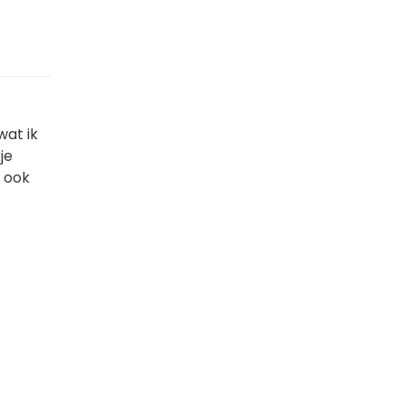
wat ik
je
s ook