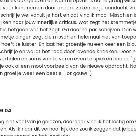
e stukjes ook gelezen en wat mij opvalt is dat je graag wil s
iet voor kunt nemen door andere zaken die je aandacht vr
 schrijf je wel vanuit je hart en dat vind ik mooi. Misschien i
jken naar jouw innerlijke criticus. Wat zegt het stemmetj
t is hetgeen wat het zegt. Ga daarna pas schrijven. Dan w
metje dingen zegt die misschien helemaal niet van toepa
r hoeft te luister. En laat het groentje nu een keer een bla
 schrijf je en wordt het rood door lovende kritieken. Door h
verhalen en soms van te voren even te spieken hoe de "g
 je ook al een mooi voorbeeld van de nieuwe opdracht. Na
n groei je weer een beetje. Tot gauw! :)
16:04
nog niet veel van je gelezen, daardoor vind ik het lastig om
ggen. Als ik naar dit verhaal kijk dan zou ik zeggen dat je b