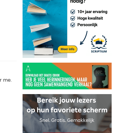
or me.