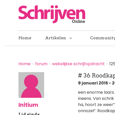
Home
Artikelen
Communit
BREADCRUMBS
Home
forum
wekelijkse schrijfopdracht
12
You
are
# 36 Roodkap
here:
9 januari 2015 - 
een enorme laars. “
ineens. Van schrik
Initium
ha, hoort ze weer”
onnozel”. Roodkap
Lid sinds