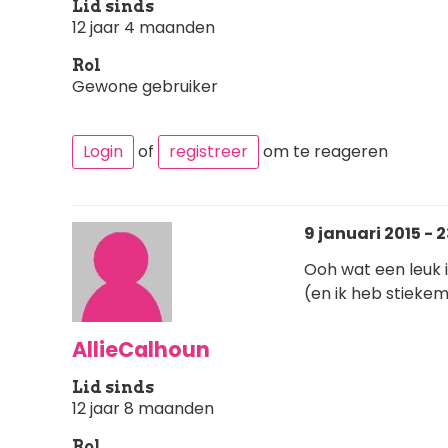
Lid sinds
12 jaar 4 maanden
Rol
Gewone gebruiker
Login
of
registreer
om te reageren
9 januari 2015 - 2
Ooh wat een leuk i
(en ik heb stiekem
AllieCalhoun
Lid sinds
12 jaar 8 maanden
Rol