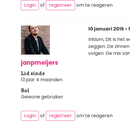
Login
of
registreer
om te reageren
10 januari 2015 - 
Initium, Dit is het 
zeggen. De zinnen 
volgen. De mix van
janpmeijers
Lid sinds
13 jaar 4 maanden
Rol
Gewone gebruiker
Login
of
registreer
om te reageren