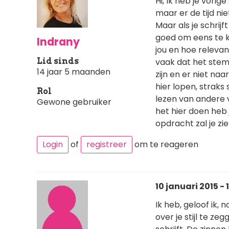
Hi, Ik heb je vorig
maar er de tijd n
Maar als je schrijft
goed om eens te ki
Indrany
jou en hoe relevan
Lid sinds
vaak dat het stem
14 jaar 5 maanden
zijn en er niet naa
hier lopen, straks
Rol
lezen van andere 
Gewone gebruiker
het hier doen heb
opdracht zal je zie
Login
of
registreer
om te reageren
10 januari 2015 - 
Ik heb, geloof ik, 
over je stijl te ze