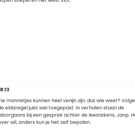
 lopen soepel en het leest vlot.
18:13
ine mannetjes kunnen heel venijn zijn. dus wie weet? Volge
 de eldaregel juist wel toegepast. In verhalen staan de
doorgaans bij een gesprek achter de leestekens, Janp. He
ver wil, anders kun je het zelf bepalen.