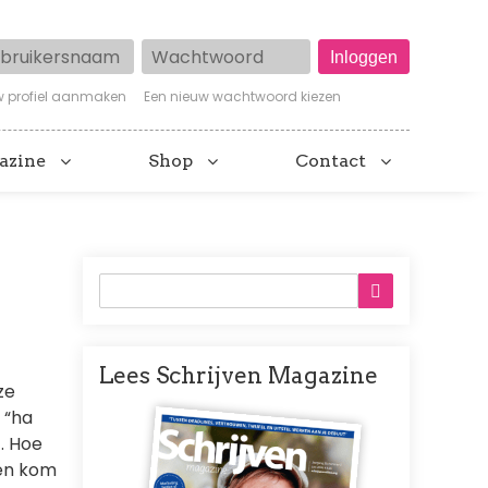
ruikersnaam
Wachtwoord
w profiel aanmaken
Een nieuw wachtwoord kiezen
azine
Shop
Contact
Lees Schrijven Magazine
ze
Afbeelding
 “ha
t. Hoe
 en kom