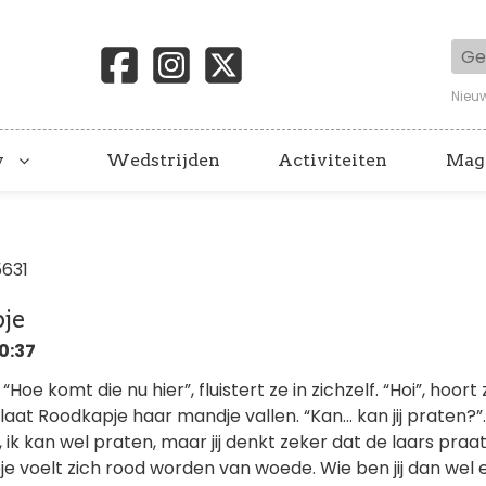
Geb
Nieu
y
Wedstrijden
Activiteiten
Mag
5631
je
20:37
Hoe komt die nu hier”, fluistert ze in zichzelf. “Hoi”, hoort 
 laat Roodkapje haar mandje vallen. “Kan… kan jij praten?”.
, ik kan wel praten, maar jij denkt zeker dat de laars praa
je voelt zich rood worden van woede. Wie ben jij dan wel