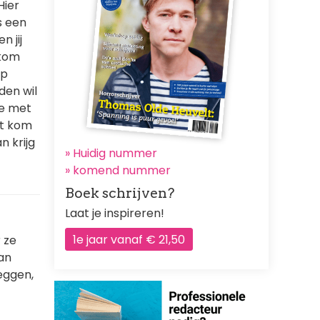
Hier
s een
 jij
 kom
op
den wil
je met
at kom
n krijg
» Huidig nummer
»
komend nummer
Boek schrijven?
Laat je inspireren!
1e jaar vanaf € 21,50
 ze
kan
zeggen,