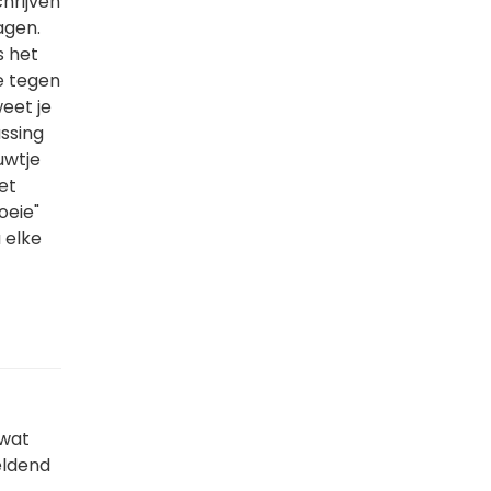
chrijven
agen.
s het
e tegen
eet je
ssing
uwtje
et
oeie"
 elke
 wat
eeldend