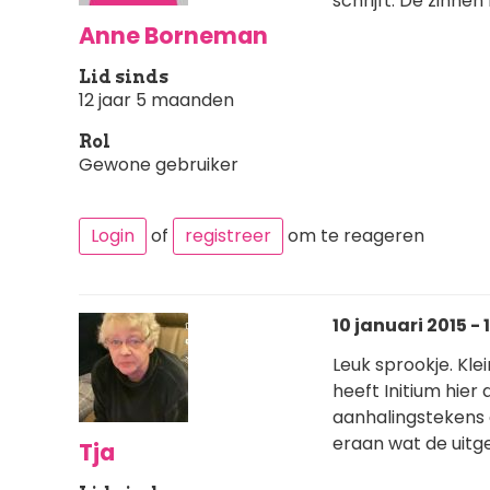
schrijft. De zinnen
Anne Borneman
Lid sinds
12 jaar 5 maanden
Rol
Gewone gebruiker
Login
of
registreer
om te reageren
10 januari 2015 - 
Leuk sprookje. Kle
heeft Initium hier
aanhalingstekens 
eraan wat de uitge
Tja