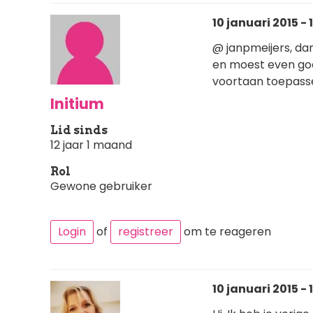
10 januari 2015 - 
@ janpmeijers, dan
en moest even goog
voortaan toepassen
Initium
Lid sinds
12 jaar 1 maand
Rol
Gewone gebruiker
Login
of
registreer
om te reageren
10 januari 2015 - 