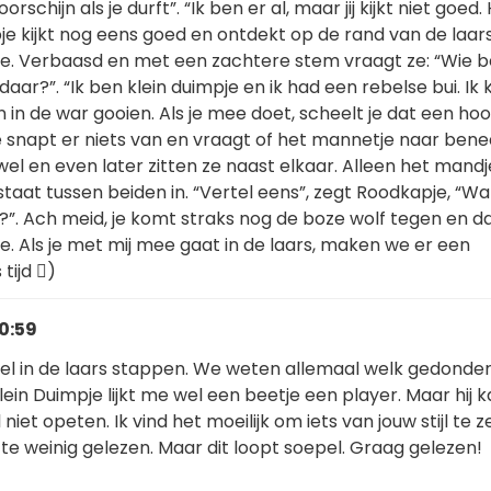
rschijn als je durft”. “Ik ben er al, maar jij kijkt niet goed. 
je kijkt nog eens goed en ontdekt op de rand van de laar
e. Verbaasd en met een zachtere stem vraagt ze: “Wie ben
daar?”. “Ik ben klein duimpje en ik had een rebelse bui. Ik
 in de war gooien. Als je mee doet, scheelt je dat een ho
 snapt er niets van en vraagt of het mannetje naar bene
 wel en even later zitten ze naast elkaar. Alleen het mand
taat tussen beiden in. “Vertel eens”, zegt Roodkapje, “W
?”. Ach meid, je komt straks nog de boze wolf tegen en da
e. Als je met mij mee gaat in de laars, maken we er een
tijd )
20:59
el in de laars stappen. We weten allemaal welk gedonder
klein Duimpje lijkt me wel een beetje een player. Maar hij 
 niet opeten. Ik vind het moeilijk om iets van jouw stijl te 
 te weinig gelezen. Maar dit loopt soepel. Graag gelezen!