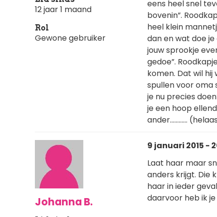
eens heel snel tevoo
12 jaar 1 maand
bovenin”. Roodkap
heel klein mannetj
Rol
Gewone gebruiker
dan en wat doe je 
jouw sprookje even
gedoe”. Roodkapje
komen. Dat wil hij
spullen voor oma s
je nu precies doen
je een hoop ellend
ander………… (helaas 
9 januari 2015 - 
Laat haar maar sn
anders krijgt. Die 
haar in ieder geval
daarvoor heb ik je
Johanna B.